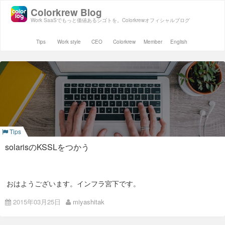
Colorkrew Blog
Work SaaSでもっと価値あるシゴトを。Colorkrewオフィシャルブログ
Tips
Work style
CEO
Colorkrew
Member
English
Tips
solarisのKSSLをつかう
おはようございます。インフラ宮下です。
最近はopensslの脆弱性が頻繁に取りざたされています。 そこ
2015年03月25日
miyashitak
で今回はKSSLを使ってSSLをterminateする設定を紹介しま
す。
１．環境