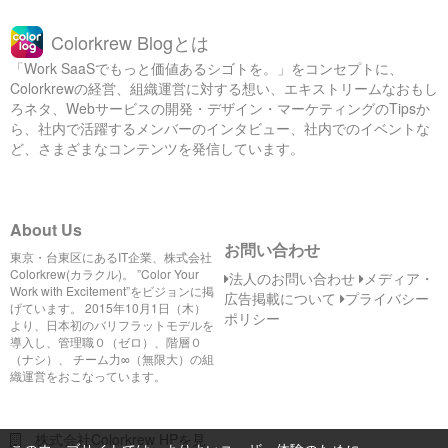
Colorkrew Blogとは
「Work SaaSでもっと価値あるシゴトを。」をコンセプトに、
Colorkrewの経営、組織運営に対する想い、エキストリームなおもし
ろネタ、Webサービスの開発・デザイン・マーケティングのTipsか
ら、社内で活躍するメンバーのインタビュー、社内でのイベントな
ど、さまざまなコンテンツを発信しています。
About Us
お問い合わせ
東京・台東区にあるIT企業、株式会社
Colorkrew(カラクル)。 ”Color Your
法人のお問い合わせ
メディア・
Work with Excitement”をビジョンに掲
広告掲載について
プライバシー
げています。 2015年10月1日（木）
ポリシー
より、日本初のバリフラットモデルを
導入し、管理職０（ゼロ）、階層０
（ナシ）、 チーム力∞（無限大）の組
織運営をおこなっています。
株式会社Colorkrew HPを見