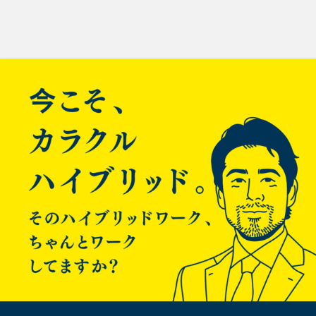
投
サーバ：oracle spark enterprise T2000 OS：solaris10
稿
とても古い環境です。
構成：コンテナ構成でWEBサーバはlocal ZONEに構築されてい
ナ
ます。 KSSLで終端するのはglobal ZONEです。
local ZONEのWEBサーバでは、8888ポートでListenするように
ビ
設定しています。
ゲ
２．証明書の準備
KSSLで渡せる証明書情報は1ファイルだけなので、「証明書＋
ー
中間証明書＋秘密鍵」の順番で情報を貼り付けたファイルを
Global ZONEから見れる場所に設置する。
シ
[shell]# vi /etc/httpd/keys/abc.net.key [/shell]
ョ
３．SMFにKSSLサービスを登録する
ン
[shell]ksslcfg create -f pem -i /etc/httpd/keys/abc.net.key -x
8888 zone-web01 443 [/shell]
「zone-web01」はforward先のサーバを差します。（今回は
local ZONEのWEBサーバ） この名前は、DNSで引けるかhosts
に登録してある必要があります。 「-i」…設置した証明書を指
定する。経験的にファイルの権限とかに制約はない 「-x」…配
下のサーバと通信ポート番号。webサーバがListenしているポ
ートです 「zone-web01」…terminate後の接続先サーバ名
「443」…KSSL自体が待ち受けるポート
[shell]# svcs -a|grep ssl online 10:15:01
svc:/network/ssl/proxy:kssl-zone-web01-443 [/shell] Global