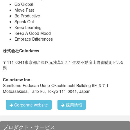
Go Global
Move Fast
Be Productive
Speak Out
Keep Learning
Keep A Good Mood
Embrace Differences
株式会社Colorkrew
〒111-0041東京都台東区元浅草3-7-1 住友不動産上野御徒町ビル5
階
Colorkrew Inc.
Sumitomo Fudosan Ueno-Okachimachi Building 5F, 3-7-1
Motoasakusa, Taito-ku, Tokyo 111-0041, Japan
Corporate website
採用情報
プロダクト・サービス