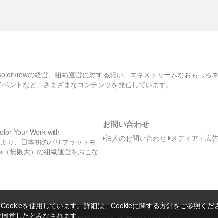
、Colorkrewの経営、組織運営に対する想い、エキストリームなおもし
のイベントなど、さまざまなコンテンツを発信しています。
お問い合わせ
Your Work with
法人のお問い合わせ
メディア・広
日（木）より、日本初のバリフラットモ
∞（無限大）の組織運営をおこな
ookieを使用しています。詳細は、
Cookieに関する方針
をご参照くだ
とに同意したとみなされます。
©
Copyright
2020 Colorkrew Inc. All rights reserved.