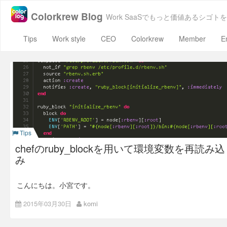
Colorkrew Blog
Work SaaSでもっと価値あるシゴトを
Tips
Work style
CEO
Colorkrew
Member
E
Tips
chefのruby_blockを用いて環境変数を再読み込
み
こんにちは。小宮です。
chefでいろいろ自動化していくうちに、途中で変更された値と
2015年03月30日
komi
いうか変数を使いたい場合が出てくるのかなと思います。 1回
目は上手くいかないけど2回目は上手くいくというような冪等
にならない怪現象を解決したいと思う時がそのうちきます。