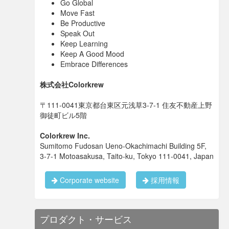
Go Global
Move Fast
Be Productive
Speak Out
Keep Learning
Keep A Good Mood
Embrace Differences
株式会社Colorkrew
〒111-0041東京都台東区元浅草3-7-1 住友不動産上野
御徒町ビル5階
Colorkrew Inc.
Sumitomo Fudosan Ueno-Okachimachi Building 5F,
3-7-1 Motoasakusa, Taito-ku, Tokyo 111-0041, Japan
Corporate website
採用情報
プロダクト・サービス