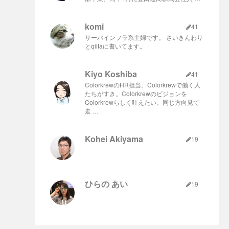
komi
41
サーバインフラ系主婦です。 さいきんわり
とqiitaに書いてます。
Kiyo Koshiba
41
ColorkrewのHR担当。Colorkrewで働く人
たちがすき。Colorkrewのビジョンを
Colorkrewらしく叶えたい。同じ方向見て
走 …
Kohei Akiyama
19
ひらの あい
19