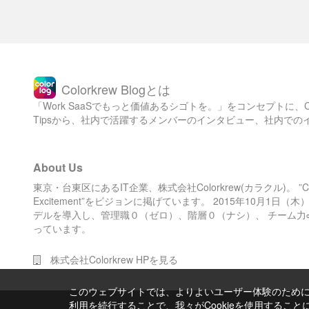
Colorkrew Blogとは
「Work SaaSでもっと価値あるシゴトを。」をコンセプトに
Tipsから、社内で活躍するメンバーのインタビュー、社内で
About Us
東京・台東区にあるIT企業、株式会社Colorkrew(カラクル)。 ”Color 
Excitement”をビジョンに掲げています。 2015年10月1
デルを導入し、管理職０（ゼロ）、階層０（ナシ）、 チーム力
っています。
株式会社Colorkrew HPを見る
このウェブサイトでは、よりよいユーザー体験のためにC
利用を続行することで、我々がCookieを使用するこ