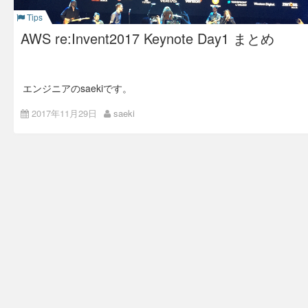
Tips
AWS re:Invent2017 Keynote Day1 まとめ
エンジニアのsaekiです。
Keynote1日目で発表された新サービス&アップデートのまとめ
2017年11月29日
saeki
です。
投
EC2 instance type
稿
M5 (General purpose)
ナ
M1 (Big Dataに最適化されたインスタンス)
ビ
13m (ベアメタル)
ゲ
ー
シ