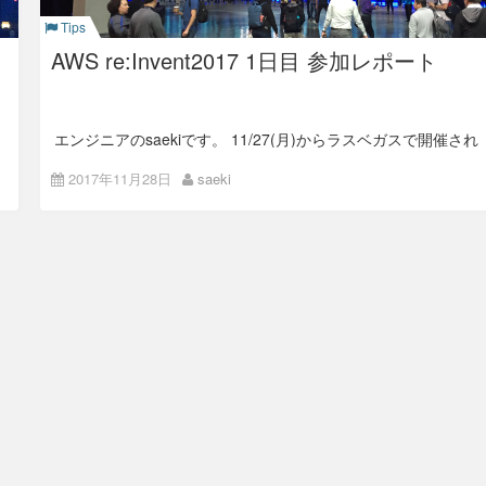
Tips
Global Partner Summit
AWS re:Invent2017 1日目 参加レポート
ここで推奨とされていたモデルとしては、AWS Cognito, AWS
Secrets Managerなどを用いたモデルでした。 ユーザー認証
エンジニアのsaekiです。 11/27(月)からラスベガスで開催され
は、Cognitoを使用してコントロールし、機密情報（APIキーな
ているAWS re:inventに参加しています。
ど）があればSecrets Managerで管理しましょうといった感じ
2017年11月28日
saeki
です。 また、AWS Config、AWS Identity and Access
日本からラスベガスへ
Managementを使い、リソースの設定の監視や権限管理をする
のも忘れずにだそうです。
11/26日17:00ごろ成田空港を出発し、約10時間かけてサンデ
ィエゴへ。 そこからサウスウェスト航空に乗り換え、1時間後
Reliable & Scalable Redis in the
にラスベガスに到着しました。 自分は海外に行った経験が台
Cloud with Amazon ElastiCache
湾旅行くらいしか無く、10時間のフライトがとても長く感じ
ました。
今月に、Amazon ElastiCacheにRedis5.0が追加されました。
経由したサンディエゴ空港、ものすごい混んでました
ElastiCacheのパフォーマンスの向上やRedis5.0の新データ型
のStreamについて紹介していました。