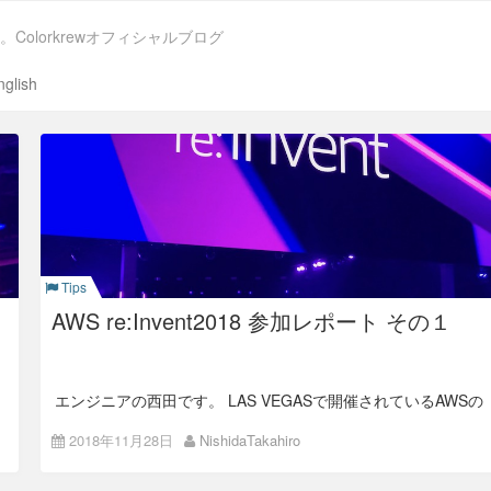
。Colorkrewオフィシャルブログ
nglish
Tips
・
AWS re:Invent2018 参加レポート その１
エンジニアの西田です。 LAS VEGASで開催されているAWSの
ユーザカンファレンスであるre:inventに来ています。 今年は
ISAOからは、私を含め2名で参加してます。
2018年11月28日
NishidaTakahiro
セッション