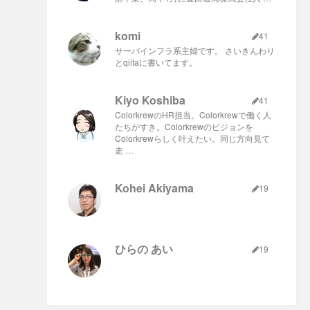
komi
41
サーバインフラ系主婦です。 さいきんわり
とqiitaに書いてます。
Kiyo Koshiba
41
ColorkrewのHR担当。Colorkrewで働く人
たちがすき。Colorkrewのビジョンを
Colorkrewらしく叶えたい。同じ方向見て
走 …
Kohei Akiyama
19
ひらの あい
19