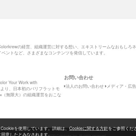
AvailabilityZoneについて
物理的な距離のある複数のDCで、１０万台以上サーバ
があるなど、基本的な成り立ちの説明。
AZは最低２つのゾーンだが、最大で６つのゾーンがあ
るリージョンもある
100GBのAmazonGlobalNetworkでリージョンを繋げて
、Colorkrewの経営、組織運営に対する想い、エキストリームなおもし
いて、67のDirectConnectでAWSへ接続されている
のイベントなど、さまざまなコンテンツを発信しています。
Computing at SCALE
Machine Lerning（以下、ML）
お問い合わせ
ディープラーニング、X-Rayが医療分野で現場で実際に使われ
Your Work with
ている
法人のお問い合わせ
メディア・広
日（木）より、日本初のバリフラットモ
例：脳の腫瘍を見つけるX線検査など
∞（無限大）の組織運営をおこな
ここまで成長できた理由
①ハードウェアの高度化
②ML framework improvement
AWSの**
Apache MXNet
**を使った機械学習トレーニング
ookieを使用しています。詳細は、
Cookieに関する方針
をご参照くだ
で、7-8倍の学習効果があった
とに同意したとみなされます。
©
Copyright
2020 Colorkrew Inc. All rights reserved.