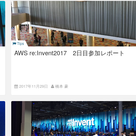
このカンファレンスでは、AWSのソリューションに関する
様々なセッションが開催されています。 それぞれのセッショ
ンには、レベルが設定されていて入門レベルからエキスパート
まであり、自分のレベルに合わせたセッションに参加すること
ができます。 私もセッションに参加したので、その中からい
くつかご紹介したいと思います。
Security & Compliance for Modern
Tips
Serverless Applications
AWS re:Invent2017 2日目参加レポート
このセッションは、AWS LambdaとAWS API Gatewayを使用
したアプリケーションのモダンなセキュリティモデルを説明し
てくれるものでした。
こんにちは。インフラエンジニアの橋本です。
2017年11月29日
橋本 豪
saeki同様、AWSが誇る一大イベント、
re:Invent 2017
に参加し
てます。
出国前からチェックインエラー、1日目はバス移動に苦労させ
られ（なぜかパンフに記載の通りの順じゃない&
到着したら無言でみんな降りる）ましたが、そろそろ慣れてき
たので張り切って二日目のレポートです。
1日目の様子は
こちら
まで。