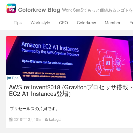
Colorkrew Blog
Work SaaSでもっと価値あるシゴトを
Tips
Work style
CEO
Colorkrew
Member
E
Tips
AWS re:Invent2018 (Gravitonプロセッサ搭載
EC2 A1 Instances登場）
プリセールスの片貝です。
今回 AWS re:Invent 2018へ、エンジニアの西田と参加させて
2018年12月10日
katagair
頂きました。
これから新規発表されたサービスを中心に、実際にテストや導
入した内容を記載できればと考えております。