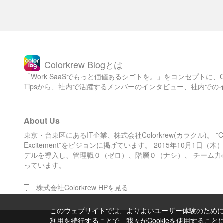
AWS Serverless Application
Repository
Colorkrew Blogとは
ただ残念ながら、まだ a1 インスタンスも m5a/r5a インスタン
「Work SaaSでもっと価値あるシゴトを。」をコンセプトに
スも東京リージョンで選択する事はできません。
Tipsから、社内で活躍するメンバーのインタビュー、社内で
東京リージョンへリリースされるのを待ちつつ、他リージョン
にてテストしてみます。
因みに、a1インスタンスが選択可能なリージョンでは、
Amazon Linux 2 AMI (HVM) の選択肢に以下が追加されており
About Us
ます。
東京・台東区にあるIT企業、株式会社Colorkrew(カラクル)。 ”Color 
〇64ビット (x86)、〇64ビット(Arm)
Excitement”をビジョンに掲げています。 2015年10月1
こんな感じ
デルを導入し、管理職０（ゼロ）、階層０（ナシ）、 チーム力
っています。
株式会社Colorkrew HPを見る
このウェブサイトでは、よりよいユーザー体験のためにC
利用を続行することで、我々がCookieを使用するこ