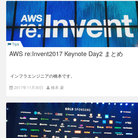
まずMonday Night Live でEC2のA1シリーズが発表されており
ました。
Serverlessな環境が注目されている状況ではありますが、やは
りEC2の進化も見逃せません。
EC2 A1 Instances
Tips
AWS re:Invent2017 Keynote Day2 まとめ
インフラエンジニアの橋本です。
ラスベガスは朝晩は肌寒いですが、日中帯はギリ半袖もいける
2017年11月30日
橋本 豪
ような気候です。
それではKeynote二日目で発表された新サービスのご紹介にな
ります。
Alexa for Business