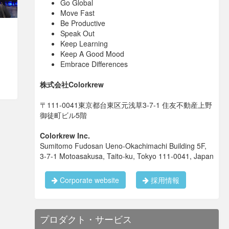
Go Global
Move Fast
Be Productive
Speak Out
Keep Learning
Keep A Good Mood
Embrace Differences
株式会社Colorkrew
〒111-0041東京都台東区元浅草3-7-1 住友不動産上野
御徒町ビル5階
Colorkrew Inc.
Sumitomo Fudosan Ueno-Okachimachi Building 5F,
3-7-1 Motoasakusa, Taito-ku, Tokyo 111-0041, Japan
Corporate website
採用情報
プロダクト・サービス