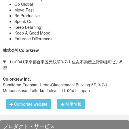
Go Global
無事登録されました。これでsourcetreeからgitライフが可能と
Move Fast
なります。
Be Productive
基本的な作業として、pushするまではこんな感じです。 PC側
Speak Out
でファイルの修正をすると変更アイコンに変わりますので「追
加」をクリックするかファイルの所をクリックします。
Keep Learning
Keep A Good Mood
Embrace Differences
株式会社Colorkrew
〒111-0041東京都台東区元浅草3-7-1 住友不動産上野御徒町ビル5
階
Colorkrew Inc.
Sumitomo Fudosan Ueno-Okachimachi Building 5F, 3-7-1
Motoasakusa, Taito-ku, Tokyo 111-0041, Japan
Corporate website
採用情報
プロダクト・サービス