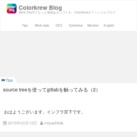
Colorkrew Blog
Work SaaSでもっと価値あるシゴトを。Colorkrewオフィシャルブログ
Tips
Work style
CEO
Colorkrew
Member
English
Tips
source treeを使ってgitlabを触ってみる（2）
おはようございます。インフラ宮下です。
前回source treeのインストールと鍵の登録までを説明しました
2015年03月13日
miyashitak
ので、今回はgitlabとの接続について説明します。 社内にgitlab
があるのでgitlabとの接続が前提となります。 （もちろんgitlab
のアカウントもある想定）