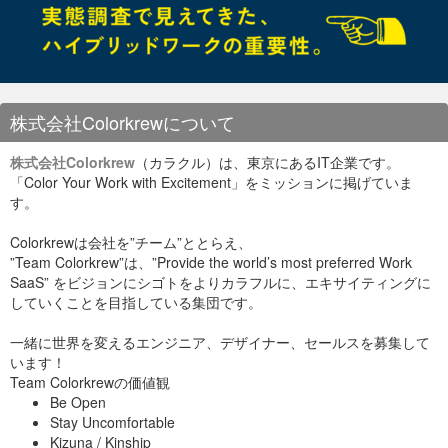
今回は、gitlabのリポジトリを使いますので、「リポジトリを
クローン」タブを選択して、 ・元のパス/URLにgitlabの接続
先情報を入れます。 （例：
http://192.168.0.250/infra/projectX.git） 社内gitlabはhttpで
の接続が出来ますが、gitであったりsshでも接続出来る方法な
株式会社Colorkrewについて
ら何でも大丈夫です。 入力したら自動で接続確認が行われ
て接続成功・失敗が確認出来ます。 ・保存先のパスにクロー
ンしたデータの保存先を指定します。 ・リポジトリをブック
株式会社Colorkrew
（カラクル）は、東京にあるIT企業です。
マークはそのまま選択状態にしておきます。 ・名前は
sourcetree上で表示される名前なので、どのリポジトリかわか
「Color Your Work with Excitement」をミッションに掲げていま
るような名前を付けておいてください。
す。
Colorkrewは会社を”チーム”ととらえ、
”Team Colorkrew”は、”Provide the world’s most preferred Work
SaaS” をビジョンにシゴトをよりカラフルに、エキサイティングに
していくことを目指している集団です。
一緒に世界を変えるエンジニア、デザイナー、セールスを募集して
います！
必要事項を入力したら「クローン」でスタートです。
Team Colorkrewの価値観
データ量によりますが、しばらく待つと保存先のパスにクロー
Be Open
ンが完了します。
Stay Uncomfortable
Kizuna / Kinship