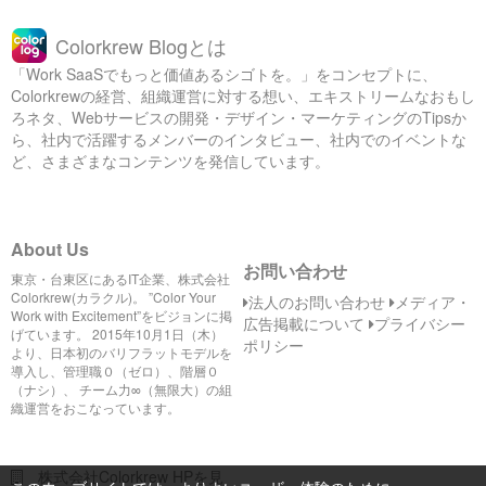
Colorkrew Blogとは
「Work SaaSでもっと価値あるシゴトを。」をコンセプトに、
Colorkrewの経営、組織運営に対する想い、エキストリームなおもし
ろネタ、Webサービスの開発・デザイン・マーケティングのTipsか
ら、社内で活躍するメンバーのインタビュー、社内でのイベントな
ど、さまざまなコンテンツを発信しています。
About Us
お問い合わせ
東京・台東区にあるIT企業、株式会社
Colorkrew(カラクル)。 ”Color Your
法人のお問い合わせ
メディア・
Work with Excitement”をビジョンに掲
広告掲載について
プライバシー
げています。 2015年10月1日（木）
ポリシー
より、日本初のバリフラットモデルを
導入し、管理職０（ゼロ）、階層０
（ナシ）、 チーム力∞（無限大）の組
織運営をおこなっています。
株式会社Colorkrew HPを見