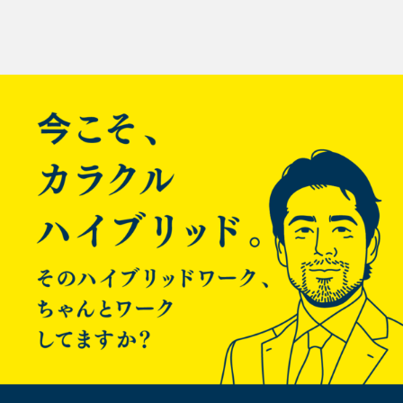
投
gitlab
gitlabの自分profile画面のメニューで「SSH keys」を選択しま
稿
す。
ナ
既に登録されている鍵の一覧が確認できます。右上にある
「Add SSH key」をっクリックします。
ビ
ゲ
鍵登録の画面に移ったら、Titleに識別し易い名前を（入力しな
ー
いと自動生成されます）入れて、Keyの所に前回作成した公開
鍵を貼り付けたら「Add key」で登録します。
シ
ョ
ン
登録keyの一覧に表示されたら無事登録は完了です。
再びsource treeに戻ります。
ではgitlabのリポジトリをcloneします。「新規／クローンを作
成する」で開始します。