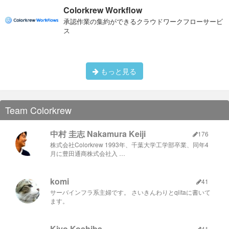
Twitter
、
Facebook
Colorkrew Workflow
今回ご用意した万かつのかつサンド、絶品でしたよ（＾◇＾）
承認作業の集約ができるクラウドワークフローサービ
おわりに
ス
当日は、皆さんとお会いするのを楽しみにしております。少し
でも興味をお持ちになった方の参加を、是非ともお待ちしてお
ります。
万かつサンド
を食べながら、さくっとゲームを作っち
もっと見る
ゃいましょう。
Team Colorkrew
中村 圭志 Nakamura Keiji
176
株式会社Colorkrew 1993年、千葉大学工学部卒業、同年4
月に豊田通商株式会社入 …
弊社では、瓶ビールもいくつか種類を取りそろえております。
komi
参加者の皆様にも、好評をいただきました。
41
サーバインフラ系主婦です。 さいきんわりとqiitaに書いて
ます。
Kiyo Koshiba
41