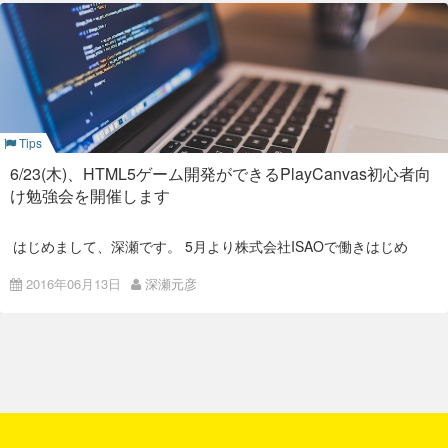
Tips
6/23(木)、HTML5ゲーム開発ができるPlayCanvas初心者向
け勉強会を開催します
はじめまして、深瀬です。 5月より株式会社ISAOで働きはじめ
ました。以後よろしくお願いいたします。
2016年06月13日
深瀬元彦
さて、株式会社ISAOでは、来る今月6月23日(木)に
平光昌寛
氏
写真は、勉強会開始まで参加者の方々と歓談している弊社運営
をお招きし、HTML5ゲーム開発ができる
PlayCanvas
の
勉強会
陣です。 毎回ウェルカムドリンクをお出しして、まったりとし
を開催いたします。
た雰囲気でお迎えしています。
投
PlayCanvasとは
内容
稿
HTML5ゲーム開発ができるPlayCanvas初心者向け勉強会
PlayCanvasは、2011年に英国ロンドンで設立され、世界初の
ナ
PlayCanvasと平光氏の詳細については、以前
投稿
しましたので
クラウドでホストされているゲーム開発プラットフォームで
そちらをご覧下さい。
す。 また、ゲームエンジン部分はMITライセンスで公開されて
ビ
いるオープンソースエンジンです。