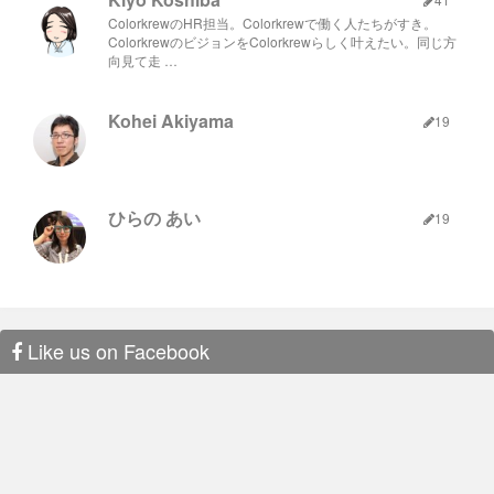
ColorkrewのHR担当。Colorkrewで働く人たちがすき。
ColorkrewのビジョンをColorkrewらしく叶えたい。同じ方
向見て走 …
Kohei Akiyama
19
ひらの あい
弊社代表の中村も参加し、楽しい会を開く事ができました。 弊
19
社に興味を持っていただいた方もいらっしゃったみたいで、大
変うれしいです。 皆様ありがとうございました。
写真は前回の勉強会後の懇親会の様子です。詳しくは
こちら
を
おわりに
ご覧下さい。
↓↓↓お申し込みはこちら↓↓↓
HTML5ゲーム開発ができる
PlayCanvas初心者向け勉強会 - connpass
Like us on Facebook
弊社は今後も社外へ向けた勉強会を開催していく予定ですの
で、 ご都合のつく際は是非ご参加ください。