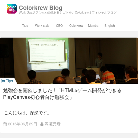
Colorkrew Blog
Work SaaSでもっと価値あるシゴトを。Colorkrewオフィシャルブログ
Tips
Work style
CEO
Colorkrew
Member
English
Tips
勉強会を開催しました!! 「HTML5ゲーム開発ができる
PlayCanvas初心者向け勉強会」
こんにちは、深瀬です。
先日、弊社で2回目の外部向けの勉強会を開催しましたので、
2016年06月29日
深瀬元彦
その様子をご報告させていただきます。
今回は講師として平光氏をお招きして、PlayCanvasを使ってチ
ュートリアルをなぞって簡単なゲームを作りました。