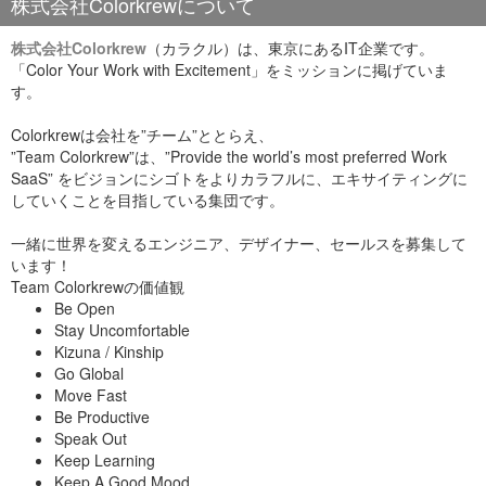
株式会社Colorkrewについて
株式会社Colorkrew
（カラクル）は、東京にあるIT企業です。
「Color Your Work with Excitement」をミッションに掲げていま
す。
↑↑実際にスマートフォンで動かして見てみて下さい！！
Colorkrewは会社を”チーム”ととらえ、
初めてのPlayCanvas(1) - Qiita
”Team Colorkrew”は、”Provide the world’s most preferred Work
SaaS” をビジョンにシゴトをよりカラフルに、エキサイティングに
初めてのPlayCanvas(2) - Qiita
していくことを目指している集団です。
Qiita
でもまだ投稿の少ない、未来を感じるプラットフォームで
す。
一緒に世界を変えるエンジニア、デザイナー、セールスを募集して
短い時間ではありましたが、みなさん真剣に聞いていらっしゃ
Github - [playcanvas/engine]
います！
いました。
Team Colorkrewの価値観
講師について
Be Open
Stay Uncomfortable
Kizuna / Kinship
平光 昌寛
Go Global
Move Fast
1984年広島県出身。
Be Productive
Speak Out
慶応義塾大学卒業。
Keep Learning
複数の創業(Sportier,LLC 創業者，株式会社Knowledge
Keep A Good Mood