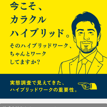
当日使用した勉強会の資料と、参考リンクは以下となります。
ゲ
Unity
ライクなゲームエディターをWeb上から操作でき、
Javascritptで記述する事ができ、手軽にはじめる事ができ、個
人なら無料で利用する事ができます。
ー
シ
ョ
ン
勉強会のスライド
デモ画面