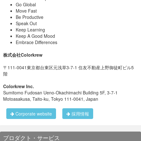
Go Global
Move Fast
Be Productive
Speak Out
Keep Learning
Keep A Good Mood
Embrace Differences
株式会社Colorkrew
〒111-0041東京都台東区元浅草3-7-1 住友不動産上野御徒町ビル5
階
Colorkrew Inc.
Sumitomo Fudosan Ueno-Okachimachi Building 5F, 3-7-1
Motoasakusa, Taito-ku, Tokyo 111-0041, Japan
Corporate website
採用情報
プロダクト・サービス