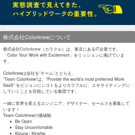
あとnatインスタンスにpythonのツール入れておく
メール送信も設定
AmazonLinuxではsendmailが動いてる模様だった。
vi /etc/mail/submit.cf

D{MTAHost}[172.18.10.22]

株式会社Colorkrewについて
Djnat01.hoge.com    ※nat02はそう変える

service sendmail stop

chkconfig sendmail off

株式会社Colorkrew
（カラクル）は、東京にあるIT企業です。
yum install mailx

「Color Your Work with Excitement」をミッションに掲げていま
す。
ロケールを合わせる
Colorkrewは会社を”チーム”ととらえ、
”Team Colorkrew”は、”Provide the world’s most preferred Work
SaaS” をビジョンにシゴトをよりカラフルに、エキサイティングに
していくことを目指している集団です。
一緒に世界を変えるエンジニア、デザイナー、セールスを募集して
います！
Team Colorkrewの価値観
Be Open
Stay Uncomfortable
Kizuna / Kinship