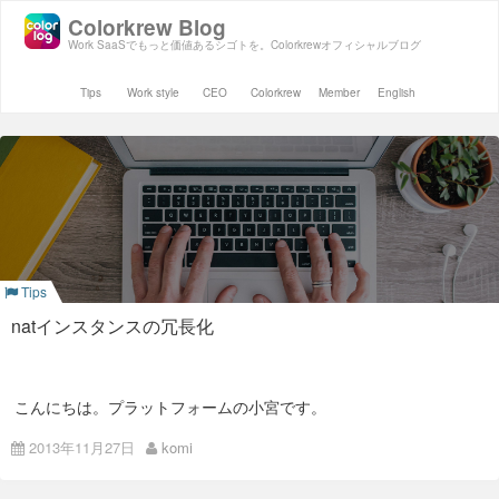
Colorkrew Blog
Work SaaSでもっと価値あるシゴトを。Colorkrewオフィシャルブログ
Tips
Work style
CEO
Colorkrew
Member
English
Tips
natインスタンスの冗長化
こんにちは。プラットフォームの小宮です。
他を冗長化してもnatインスタンスを冗長化してないと、
2013年11月27日
komi
プライベートセグメントでHAしてるサーバ達がAWSのAPIサー
バと通信できなくなって詰むなあと思いまして、
先人の皆さまの記事を参考にして以下のとおりにしました。