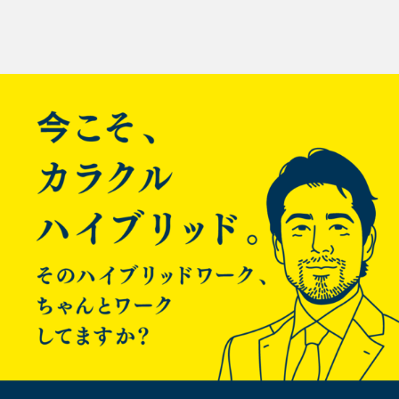
投
**・なんとなくどうするか検討
**
稿
AmazonLinuxで作っちゃったので、たぶんHeartbeatとか入れ
づらいし、そもそもheartbaet使う必要ない気がする。
ナ
待機系から監視してaws的にルーティングテーブル挿げ替える
だけでよさそう。
ビ
待機系natインスタンスについて、
作成しておかないと作成と起動とルーティングテーブル作る
ゲ
ところもやらないといけないので切替時間が長くなる。
インスタンス代がかかるけど起動もしたままがいいと思わ
ー
れ。
シ
**・とりあえず既存のAmazonLinuxのNATインスタンスの設定
をいじるところから
**
ョ
sudoできるようにしてみる
ン
# usermod -G wheel user-op

# id user-op

uid=500(user-op) gid=501(user-op) groups=501(us
er-op),10(wheel)

# visudo

コメントはずす。
他のインスタンスから渡ってsudoできるか確認する