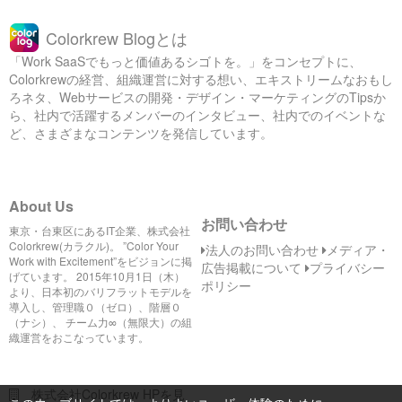
Colorkrew Blogとは
「Work SaaSでもっと価値あるシゴトを。」をコンセプトに、
Colorkrewの経営、組織運営に対する想い、エキストリームなおもし
ろネタ、Webサービスの開発・デザイン・マーケティングのTipsか
ら、社内で活躍するメンバーのインタビュー、社内でのイベントな
ど、さまざまなコンテンツを発信しています。
About Us
お問い合わせ
東京・台東区にあるIT企業、株式会社
Colorkrew(カラクル)。 ”Color Your
法人のお問い合わせ
メディア・
Work with Excitement”をビジョンに掲
広告掲載について
プライバシー
げています。 2015年10月1日（木）
ポリシー
より、日本初のバリフラットモデルを
導入し、管理職０（ゼロ）、階層０
（ナシ）、 チーム力∞（無限大）の組
織運営をおこなっています。
株式会社Colorkrew HPを見