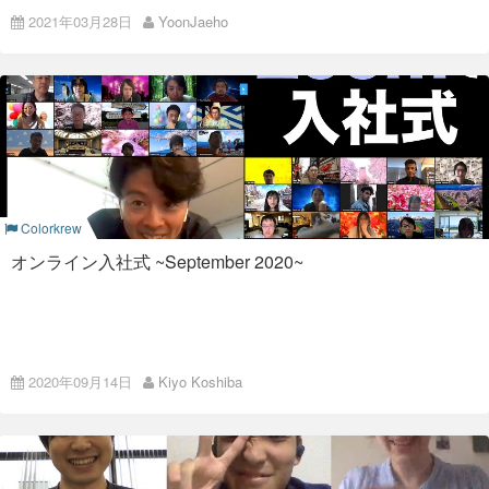
せん。 ただ、昇進によって社長になった人を見ると、その会社
していました。
今までユーザがいるような開発を行ったことがなかったことも
2021年03月28日
YoonJaeho
寒い冬が過ぎて、華やかな桜が咲くような暖かさを感じること
の人事がどんな風に機能しているかがわかります。
あって、「こういう表示の方がユーザが使いやすい」や「こう
今ではすっかり頼もしくなった福原君も、このときはまだピッ
お次は、質問コーナー！ Colorkrewメンバーから二人へ聞きた
ができ、春が訪れてきたことが実感できるようです。
いう機能も必要だよね」というような的確で自分では気づくこ
安全で、調和をとることを重要視しているのか。 それとも挑戦
チピチですね。
いことを募り、質問をしました。 逆に、二人からColorkrewメ
とができなかった部分を河野さんからアドバイスしていただき
卒業シーズンが過ぎて4月になると大学、会社などの多くの場
するエネルギーの高い人を出世させようとしているのか。
ンバーにも質問をしてもらい、お互いの理解を深めました。 質
ました。
写真右のほうにいるHIDEKI氏が真っ白なスーツを着てきて、新
所で心配半分、期待半分の心で新しい生活が始まります。
問に対する回答者は、その場で選んでムチャブリしてしまった
ということで、いずれにせよ、トップの発言はよく調べてみて
卒よりも目立つという事態が起こった日でもあります。
のですが、みんな面白可笑しくときに真面目に回答してくれた
また私が驚いたのは、河野さんの
コードレビュー
です。 コード
ください。
ので、楽しく盛り上がることができました。 柔軟に対応できる
レビューは他人のコードを読む必要があるということもあり、
ブログ内にあるように、Welcome動画の作成にも力を入れてい
カラクラーたちに感激です！
私も2年前、日本という新しいと生活にときめいて眠れなかっ
非常に大変で時間がかかります。 しかし、河野さんはコードの
ました。
口コミをネットで調べよう
た記憶があります。
変更点から私の意図を読み取り、さらに読みやすいコード、わ
かりやすいコードにするためにアドバイスをしていただきまし
韓国で大学を卒業しより広い場所で自分の可能性を試したいと
た。 そのアドバイスの数も多く、エンジニアとしての成長につ
これは、言われるまでもなく皆さんやっていると思いますが、
思い、日本での就職活動を始めました。
ながりました。
その会社に所属している人の口コミを見ることのできるサービ
多くの企業に応募し、面接を受けるなか、Colorkew(カラクル)
Colorkrew
スがいくつもありますので、自分の興味のある会社を調べてみ
という会社に魅力を感じてここに入社しました。
ましょう。 （ColorkrewのOpen workは
こちら
。）
オンライン入社式 ~September 2020~
僕の経験から言うと、8〜9割方のコメントは、中にいる社員か
ら見てもそうだなと思うようなものですね。 一方、どんな会社
今日は僕がColorkrew入社した２年間を含めてのColokrewの魅
でも、その会社をあまり好きではない人もいますので、そうい
力を語りたいと思います。
う人の書いた悪意のコメントはノイズとして混ざります。
なにも出来ないのは当たり
1. 自由
ノイズっぽい出現率で書かれている悪いコメントは大体無視し
オンラインで入社式
ていいでしょう。 全ての人間関係がうまくいっている会社はあ
前
2020年09月14日
Kiyo Koshiba
まり存在しません。
こんにちは！採用プロジェクトの小柴です。
逆に、何十人もコメントがあって、いいことしか書いてない会
会社に入ると、周りの先輩は普通にバリバリ仕事をしているけ
社があったら、要注意です。 いろいろな人が自由に書いていれ
この季節、内定式の準備をされている会社さんも多いかと思い
れど、自分は全くなにもできない状態に気づきます。
ば、悪いコメントも多少あるのが通常ですので、何かしらの力
ますが、Colorkrewは先日再び
入社式
を行いました！ COVID-
が働いている可能性を感じます。
19の影響により現在も在宅勤務推奨な私たちなので、もちろん
それは、正常です。
今回も
オンライン
です。
話を戻します。