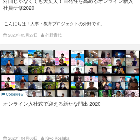
対面じゃなくても大丈夫！自発性を高めるオンライン新入
この年からは入社式にで新入社員のみなさんから
自己紹介プレ
ださい。 それを仕事では、「
改善
」と呼びます。
ってもらいました。
た。
ゼン
をしてもらうようになりました。
社員研修2020
何かの仕事を任せて、その仕事をただ引き継ぐだけではなく、
19卒メンバー
現在
Goalous
のセールスをしているソンミンは、当時からキャ
改善できる人であると周りに知ってもらえると、周りはさらに
ラが濃く、自己紹介でもみんなを爆笑させていました。
高度な仕事を任せてみようとなり、いい循環が促されます。
その意味でColorkrewは、面接からその気配を感じました。
田嶋くん
こんにちは！人事・教育プロジェクトの外野です。
どんな仕事も馬鹿にせず、しっかりやり切ることで、徐々にレ
ミッション・ビジョン・スピリッツ
といったカルチャーや制度
ベルアップしていくことが重要です。
の話はもちろん、面接官が友人のように横に座って話すのを見
デザイナーで
Goalous
のLPデザ
東京の緊急事態宣言が解除されましたね。しかしながらまだま
2020年05月27日
外野貴代
2019年：2019年度カラフル
て、明らかにほかの企業との違いを感じ、Colorkrewは色々な
インを担当。 社内イベントでは
だ完全復活までの道のりは長そうです。
角度でものを見ようとする会社だという印象を受けました。
Colorkrewのカメラマンになるこ
組織を変えるのは「若者、バ
ISAOは2月中旬からリモートワーク推奨を始め、現在でも全社
そしていよいよ始まった入社式。 今回は2名のお迎えをしまし
とも。
ハッピー入社式
いまでもドレッドヘアの面接官の姿は忘れません。
員フルリモートワークを行っています。
た。一人は新卒の河野くん、もう一人は第二新卒のJoniです。
カ者、よそ者」
青
そんなわけで、4月に
オンライン入社式で新たな門出を迎えた
河野くんは昨年大学を休学している間にColorkrewでインター
木く
新入社員
に向けた研修もオンラインで実施することになりまし
ンをしていました。彼が書いた
インターンに関する記事
もある
ん
面接だけでなく、仕事でも、自分の意見を尊重して新入社員研
行き詰まった組織を変えるために必要な人材を表すのに、
若
た。
のでぜひ読んでみてください！ Joniは日本の製造業の会社でソ
修のカリキュラムを調整してもらえたり、必要に応じて自由に
者
、
バカ者
、
よそ者
という考え方があります。
く
フトウェア開発をしていましたが、新たなチャレンジのために
工数の使い方を決められる
柔軟な働き方ができる会社
でした。
らま
Colorkrewに転職することを決めました。
社会人ほやほやのみなさんは、この三要素をたくさん持ってい
ね
営
もちろん、自由に任せるということは同時に責任と義務が生じ
対面での研修をずっと大切にしてきた私にとって、今年度のオ
る人たちです。 多くの人は、若者でしょうし、その会社にとっ
業担
ますし、指示に従って動きたい人には少し合わないかもしれま
ンライン研修はまさに不安絶大。
Welcome to Colorkrew!
てみなさんはよそ者です。そして、その会社や社会のことをほ
当。
せん。
とんど知らないという点では、いい意味でバカ者でもありま
自
まずは相手を知ろう。今年の新入社員はどんなタイプなのだろ
Colorkrew
す。
しかし自分にとって、Colorkrewのこの自由なあり方は「この
転車
うか…
さあいよいよ入社式。 80名ほどのメンバーが集まってくれま
会社で仕事をしてみたい」と思わせる魅力がありました。
でど
オンライン入社式で迎える新たな門出 2020
実はこういった、会社に馴染んでしまった人たちには気づかな
した。
毎年新入社員の特徴や育成のヒントをまとめている産労総合研
こま
い視点で新しい意見を持つことのできる新社会人は、、会社に
究所によると、2020年度のタイプは、「結果が出せる?! 厚底
でもいける体育会系。
まず最初は、代表の中村から2人に向けてメッセージです。
とっては貴重な存在なのです。
シューズタイプ」とのこと。
安原くん
その時の様子を録画して動画にまとめているのでぜひご覧くだ
2. チャンス
ですから、思ったことを言いましょう。
さい！
一度Colorkrewからの内定を断
それが多少トンチンカンでも問題ありません。なにしろ、まだ
2019年からはスーツをやめて、普段通りの自由な服装で入社式
ISAO初 オンラインで入社式
り、中途入社した猛者。 エンジ
【Zoom入社式】オンラインで入社式をやってみた2020夏 〜
「結果が出せる?! 厚底シューズタイプ」
何もわかっていない新入社員なのだから。
を行っています。
ニアとして活躍中。
Colorkrewに入社した人たちへ〜
2020年04月06日
Kiyo Koshiba