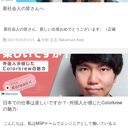
トップの発信を調べよう
います。 やり遂げられたことに対する達成感もかなりありまし
は通年でやっています。
の星である、Florisと河野くんから発表してもらいました。 二
た。
人が用意した内容は、コミュニケーションを促進できる場所の
また、Colorkrewは上下階層のない
バリフラットモデル
を採用
新社会人の皆さんへ
紹介。 フリードリンクやランチ補助制度、英語/日本語での週
しています。 バリフラットモデルでは簡単に様々な社員と関わ
就職しようとする会社を調べましょう。 その会社のホームペー
ということで今回は入社式ブログ番外編で、過去の入社式を振
次の雑談ミーティングや社内SNS上のサークル紹介など、みん
入社5ヶ月目 ~ ：インフラ
ることができ、人を巻き込みながら仕事ができます。 そこには
日本人以外の新卒や、海外の大学の卒業生など、新卒は4月と
ジには、たくさんの情報があります。
り返ってみたいと思います。
なとコミュニケーションできる機会について説明してくれまし
年功序列や経験の有無なんて関係ありません。 やりたい！と思
は限りません。 また、ほんのちょっと日本の会社に入ったけ
た。 オンラインでもオフィスでも、コミュニケーションを促進
えば、行動できる環境が整っています。
ど、やり方が古くてイメージと合わなかったので早期に転職と
事業内容や、会社概要はもちろんですが、その会社のCEOの挨
受託業務を終えたあとはMamoru Bizに専念。Mamoru Biz側に
するための仕組みがあるので、どんどん活用してみんなと交流
2017年：Welcome動画で迎
いう、
いわゆる第二新卒組も、区別なく受け入れています
。
新社会人の皆さん、新しい出発おめでとうございます。（正確
拶ページもチェックしましょう。 ブログを書いている人であれ
残しているタスクもあったので積極的に開発を進めていまし
これらの点から、私が働きたい会社にとても近いと考え、
していってほしいと思います。
には明日からですね。）
ばその内容を見てみましょう。
た。 受託業務で締め切りや品質に関する意識も向上していたの
Colorkrewで働きたいと思い面接を受けました。 そして晴れ
える2017年度入社式＆スー
で着々とこなせていたと思います。 その後、OJTとして
インフ
て、内定をいただくことができました。
2021年03月31日
中村 圭志 Nakamura Keiji
QAコーナー
これから期間研修に入る人、いきなり現場に出て仕事をする
ちなみに、カラクルのページにはこんなことを書いています。
大手企業が与えてくれるのは、ステータスや将来の安定性です
ラチーム
に行くことになりました。自分としてもインフラに関
人、先輩にくっついてOJTを始める人、新入社員のスタートは
▼株式会社Colorkrew CEO 中村 圭志からのメッセージ
ツDAY！
が、
カラクルは、20代からの圧倒的な成長環境を、イヤと言う
する知識が当時かなり薄く興味もあったため、すぐに参加しま
インターンで学んだこと
会社によってさまざまです。
ほど与え続けることを約束します
。
した。
CEOの発信がない会社は、その会社のトップは少なくとも、自
ちなみに、Colorkrew（以下、カラクル）は最近**
通年採用
**に
分の言葉で社外の人にメッセージを届けようという意思は弱
なったので、新卒一括採用はしていません。
い。 もしかすると、社員に対しても、自分の言葉で説明するつ
エンジニアとしての成長
もりがない可能性もあります。
就職を来年4月まで待たなきゃと思っている、中途半端な卒業
4月は日本人が大学を卒業した人の多くが就職するということ
時期の人で、爆速で成長する20代を過ごしたいと思っているあ
もあり、これまではなんだかんだこのタイミングで、毎年新卒
トップが何を言っているか、何を考えているかは、とても重要
なたへ。
私は、現在インターンとして社内のポータルサイトであるIntra
が入ってきて、入社式をやっていました。
です。
の開発を行っています。 今までpythonやJavaでの開発経験は
ありましたが、今回のインターンでは今まで使ったことのない
ところが今年ついに、4月1日入社はいない年になりました。
トップだけでどんな会社かが決まるわけではありませんが、少
PHPフレームワークのLaravelやあまり経験のないJavaScriptで
これは、新卒採用を6〜7年前に再開してから初めてのことで
なくとも最も大きな影響をその会社のカルチャーに与えている
一度カラクルの門を叩いてみてください。
の開発となりました。 そんな経験のない開発でも進めることが
す。
人であることは、どんな会社でも間違いないでしょう。
https://recruit.colorkrew.com/recruit/newgraduate/
Member
できたのは、コーチの河野さんのおかげです。 Colorkrewでは
ということで今回は、カラクルの新入社員にではなく、全世界
トップの影響力は、会社が小さくなればなるほど大きいです。
インターンだけでなく、全社員にコーチがつくコーチ制度があ
日本での仕事は楽しいですか？- 外国人が感じたColorkrew
の、これから社会人生活を始める人たちへ向けてメッセージを
ですから、数百人レベルの中堅企業くらいまででは、トップが
ります。
書きます！
発している言葉を確認するのは必須です。
の魅力-
インターンの最初は小さなバグ修正から始まりました。 そこか
▼昨年2020年入社式の様子はこちら！
大会社で、創業者や同族経営の場合も同様です。
ら次第に大きなタスクを任されるようになり、本格的な開発と
なりました。 河野さんには開発の基礎から、ユーザビリティを
一方、千人以上の大会社で、創業者一族以外がトップの大会社
Colorkrewは普段服装は自由なのですが、このころは「入社式
こんにちは。私はMSPチームでエンジニアとして働いているユ
意識した実装の方法など様々なことを教えていただきました。
では、トップだけがスーパーパワーであることはあまりありま
といえばスーツでしょ！」と1年に1度の全社
スーツDay
を実施
ンジェホです。