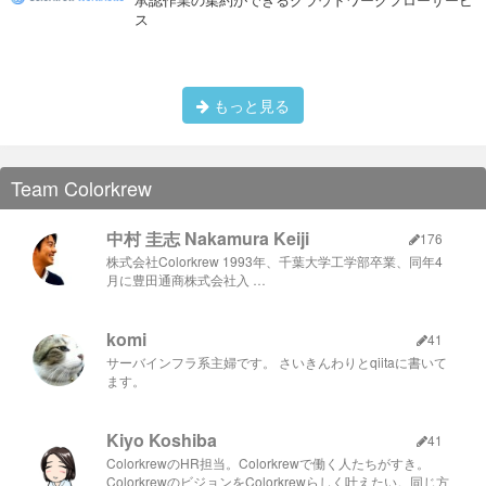
ためには、以下の４つが必要になるそうです。
ス
ゴールを明確にする
いつまでに、どんなニーズに答えな
トップバッターは昨年夏休みを利用してインターンに来てくれ
くてはいけないのか、チームの方向性を明確にし、全員
たこともある堤くん。 彼がインターンのときに書いたブログは
が理解する必要がある。
こちら
。 堤くんはエンジニアでありながらビジネスサイドにも
興味があるとのこと。 どんな成長を遂げるのか楽しみです。
チームに貢献する
ゴール達成のために自分に何ができる
もっと見る
Luisa
かを考え、常にチームのゴール達成を優先した活動をし
なくてはいけない。
気づかぬうちに荷物が…（再現）[/caption]
役割認識を持つ
チームのゴール達成のために、自分の役
Team Colorkrew
割を発見し、それに対してオーナーシップを発揮する。
早すぎるハプニング！
その時、成果につながるタスクは優先順位をつけて行動
する。
いつの間にか荷台のバックの紐が解けて、財布がコロリンとど
中村 圭志 Nakamura Keiji
176
っかに行ってしまっていたのです。
多様な視点を尊重する
自分と異なるものの見方、考え方
株式会社Colorkrew 1993年、千葉大学工学部卒業、同年4
９日間０円生活か？
を受け入れ尊重する。これを適切に反応し受け入れる。
月に豊田通商株式会社入 …
ここまで目的・意義、ソリューションの内容をまとめてみまし
奇跡的に1万円はポケットに入っていましたが、とても大切に
た。 さらっと書いてしまいましたが、１日目と比べて何か新鮮
komi
41
していた財布を無くし、完全にメンタルブレイクしました。
味がない、ずっとモヤモヤした気持ちを持っていました。
サーバインフラ系主婦です。 さいきんわりとqiitaに書いて
どこにあるのか、全く検討がつかずに川崎⇄北千住を往復して
ありきたりな話なのか？
ます。
探し回る羽目に。
普通のことだからなのか？
Luisaはドイツからやってきたデザイナー。 実はISAOで1年近
それでも一向に見つからず、国道15号に落ちているのは靴下ば
くインターンをしてくれていたので3人の中では一番ISAO歴は
ISAOで？
かり。
長いです。 大学とインターンで大忙しだった時期を乗り越え
Kiyo Koshiba
41
て、入社の日を迎えました。 デザイナーとして引き続き、
「ISAOでいつもやっていることだから。」
靴下、靴下、ベルト、靴下。
ColorkrewのHR担当。Colorkrewで働く人たちがすき。
ISAOのクリエイティブを生み出していってくださいね。
ColorkrewのビジョンをColorkrewらしく叶えたい。同じ方