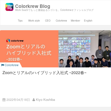
Colorkrew Blog
Work SaaSでもっと価値あるシゴトを。Colorkrewオフィシャルブログ
Tips
Work style
CEO
Colorkrew
Member
English
Colorkrew
Zoomとリアルのハイブリッド入社式 ~2022春~
2022年はハイブリッド入社
2022年04月18日
Kiyo Koshiba
式