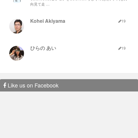
10枚目の靴下を見つけた時、完全に心が折れ、結局自宅へ帰り
ISAOの主体性はすごいぞ
向見て走 …
ました。
最悪の出だしです。
衝撃でした。 今日習ったことはほとんどISAOで、Goalousを
使ってやっていることそのままでした。
Kohei Akiyama
19
ゴールを明確にする
くらまねのゴール、Mamoruのゴー
〈1日目〉 現在地：自宅 残り：10,000円
ル、その他全てのチームのゴールはGoalousを見れば一
瞬でわかります。
チームに貢献する
個人のアクションも常に何かのゴール
Day2~3: たくさんの出会い
ひらの あい
19
に対したアクションになっています。 勝手に好きな仕事
をやっていいわけではなく、何ができるかはISAOだと自
分で考えて仕事を見つける必要があります。
財布を諦めきれずに、2日目も探しながら進んでいきました。
それでもやっぱり落ちているのは靴下ばかり。
役割認識を持つ
チームに貢献と似ていますが、ISAOで
はゴールに向けた仕事は自分で探さなければいけませ
むしろ、ズボン、靴、メガネ、マント（っぽい布）…とトータ
ん。 これは新卒で入った私たちも一緒で、例えば、研修
ルコーデできそうなくらいに衣服ゴミは増えていました。
Like us on Facebook
もゴールやOJTは自分で必要だと思ったことを設定して
そして蒲田まできたところで、私はついに見つけました。
取り組んでいます。
おにぎりを。
潰れて六角形になった白い塊。ラップで２重に包まれたお米。
初日財布と一緒に落とした手作りのおにぎりに間違いありませ
ん。