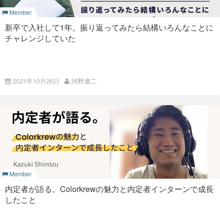
インにする理由
Member
新卒で入社して1年。振り返ってみたら結構いろんなことに
僕自身は最初に入った会社が、完全に新卒採用中心の会社でし
チャレンジしていた
た。1990年代のことではありますが、同期も70人くらいいま
した。
数週間、みんなで新入社員向けの研修を受けます、各職場に配
Colorkrewにインターンから入社し、2020年9月に正式入社し
属されたあとも、戦力にならない状態で、先輩たちに教えても
2021年10月26日
河野遼二
て1年が経ちましたエンジニアの河野です。
らいながら、最初の半年くらいはなんの役にも立たず、ただ過
正式入社して1年とまだまだ短いですが、この1年間で新卒とは
ごしました。
思えないような経験を多々させていただきました。
この1年間の出来事とColorkrewの新卒ってどんな感じなのかを
【Zoom×リアル入社式】ハイブリッド式で入社式をやってみた
こう考えると、企業からすれば即戦力と比較して、手間と時間
紹介します。
2022春 〜Colorkrewに入社した人たちへ〜
がかかる新卒社員。教育コストは極めて高い。
（インターン時代の記事は
こちら
をご覧ください）
新入社員の自己紹介
これまでのことを振り返り
それでも、長い目で見れば多くの人を新卒で採用する方が、以
下のような理由で、アドバンテージがあるということなのでし
次に、新入社員の清水さんから自己紹介をしてもらいました。
ょう。
日本人だけでなく外国人もいるということを知っていたため、
Member
入社まもなく：Mamoru Biz
英語でプレゼンを用意してきてくれました！ 大学で研究してい
た内容や、趣味、Colorkrewで学びたいことなどを話してくれ
内定者が語る。Colorkrewの魅力と内定者インターンで成長
・カルチャーを根付かせるため
中途はすでに社会人としての色
ました。
オンライン入社式
を終えた入社したての僕を待っていてくれた
を持っているので、全く染まっていない新卒を自分たちの企業
したこと
のは、インターン時代から参加していた
Mamoru Biz
チームで
のカルチャーになじませ、継承していってもらうため
した。 Mamoru Bizチームは英語話者がいることもあり、週次
ミーティングなども主に英語で行っていました。 インターン時