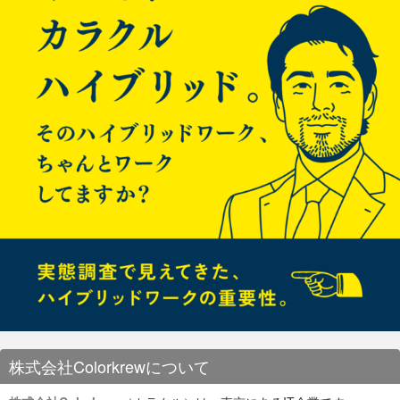
は、国籍もロールも違う多種多様なメンバーです。
シ
り、自分のやりたいこと
だけ
をやれる環境とは言えませんが、
実はこの研修で一番勉強になったことの一つがこの今成さんの
やりたいこと
にも
挑める環境が私にとっては魅力です。
ファシリテーションだったりします。
ョ
大きい声で、時に優しい顔で、多くのエピソードと、グループ
ディスカッションでひたすら「考えさせ」、理解させる。決し
ン
3. グローバルを目指す仲間
て答えを与えないのがファシリテーションです。
研修講師
ISAOの研修講師は全て社内のメンバー！
バリフラットなので、代表から昨年度の新入社員まで本当に
様々なメンバーが研修に携わっています。
私の司会がひどいですね。
内容も様々。今年これまでに行った研修の一部を紹介します。
Joniはウズベキスタン出身のエンジニア。ドイツ、イタリア、
オランダ、ブラジル、韓国、中国、マレーシアなど多国籍メン
バーが働いていますが、ウズベキスタンは初！ 家族の話や大学
2020年その2：オンライン入
での話など、Joniのバックグラウンドを説明してくれました。
左からVincenzo、Luisa、堤くん。 3人のうち2人は外国人。
研修内容
コロナが落ち着いたら、みんなでサッカーをしたり料理を作っ
社式 – September 2020 –
ISAOも
グローバル
になってきたもんだ！
たりしたいですね。 Mamoruプロジェクトでグングン成長して
くれることを期待しています！
Welcome to ISAO!
〜Keiji Time〜
ブラザーからのメッセージ
まず最初は、代表の中村から3人に向けてメッセージを送りま
ISAOの代表中村圭志によるビジネスマインド、コミュニケーシ
した。
ョンについて学ぶ研修。今年はインターナショナルな新入社員
次に、入社したメンバーの成長を支えてくれるブラザーからも
もいるため、中村は英語で実施。オーナーシップとリーダーシ
お祝いの言葉をもらいました。 ふたりのブラザーは
Mamoru
の
Colorkrewの魅力その3は、グローバルを目指す仲間です。
ISAO’s VISION
ップの違いやシニアから学ぶことなど様々なことを学びまし
開発リーダーの
Jan
。 Janはインターン生含め入社したメンバ
た。
株式会社Colorkrewについて
身振り手振り表情をじっと観察しながら話を聞いているうちに
ーを何人も受け持ったことがある受入れのプロです。 Jan、ふ
To become a great team member
人が集まってきたところで、２日目本スタートです。
たりのことをよろしくね！
外国人として、働くうえで一番心配になるのはやはり文化の違
いと言語です。