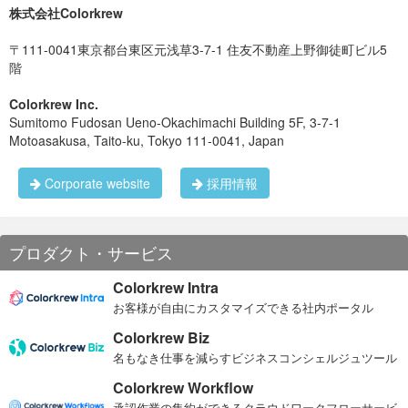
遠慮せずにどんどん発信しよう
株式会社Colorkrew
[caption id=“attachment_4283” align=“alignnone” width=“400”]
コーチやチームとは密にコミュニケーションをとろう
〒111-0041東京都台東区元浅草3-7-1 住友不動産上野御徒町ビル5
階
自分の部屋で植物を育てるのがおすすめ
整理整頓されたデスクを保って働く環境を整えよう
Colorkrew Inc.
新入社員の自己紹介
Sumitomo Fudosan Ueno-Okachimachi Building 5F, 3-7-1
アイデアを出すときは歩き回ってみよう
Motoasakusa, Taito-ku, Tokyo 111-0041, Japan
次に、新入社員の3人からそれぞれ自己紹介をしてもらいまし
などなど、それぞれがこの数カ月を通じて感じた体験をもとに
た。
語ってくれました！
Corporate website
採用情報
〜ISAOの事業紹介〜
Yusuke
今年の目玉の研修。ISAOの事業を学ぶ研修です。
プロダクト・サービス
これまでは各プロジェクトリーダーが講師でした。総勢15人ぐ
らい。
Colorkrew Intra
それをなんと2019年度の新入社員の2人が「今年は僕たちがや
ります！」と手をあげました。
お客様が自由にカスタマイズできる社内ポータル
研修のGoalは、「自分たちの言葉でISAOの事業を説明できる
Colorkrew Biz
ようになること」
名もなき仕事を減らすビジネスコンシェルジュツール
続いて、仕事の目標・意義を見出せたら、今度はそれを個人そ
してチームの仕事の中で実現していくための方法や工夫を見出
Colorkrew Workflow
し、問題点や課題を解決するための手段＝「ソリューション」
を学びました。 特に、組織でベストパフォーマンスを生み出す
承認作業の集約ができるクラウドワークフローサービ