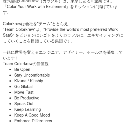
株式会社Colorkrew
（カラクル）は、東京にあるIT企業です。
How you grow
仕事もチームも主体性
「Color Your Work with Excitement」をミッションに掲げていま
母国語と異なる言語でコミュニケーションしようとすると気を
付けないといけないところがたくさんあります。
動画にまとめているのでぜひご覧ください！
す。
さて、２日目は１日目に学んだ「主体性」を具体的に仕事やチ
ームの中で活かしていくためのマインドとして、
「私が使っている表現が正しいのか」、「いま私の意見がちゃ
【Zoom入社式】オンラインで入社式をやってみた！株式会社
んと伝われているのか」などを考えないといけないので、簡単
ISAO
Colorkrewは会社を”チーム”ととらえ、
2020年はもう一度入社式がありました。こちらも新型コロナを
目的・意義
な質問をしたり資料を作成する時にも、他の人より時間がかか
考慮して、オンラインで行いました。
”Team Colorkrew”は、”Provide the world’s most preferred Work
ります。
SaaS” をビジョンにシゴトをよりカラフルに、エキサイティングに
ソリューション
出発当日AM6:00。すでに暑い！コーラが恋しい季節だけどし
事実、これらの言語障壁は多くの外国人が不安に感じる部分だ
していくことを目指している集団です。
ばらく飲めないだろうな…[/caption]
と思います。
ポテンシャル
一緒に世界を変えるエンジニア、デザイナー、セールスを募集して
を学びました。
その点、Colorkrewはグローバル企業を目指しているので、
います！
Day1: 絶望、リタイアの危
Colokrewの価値観に共感できる人であれば日本語のスキルが足
１日目は、
Team Colorkrewの価値観
りなかったとしても積極的に外国人を採用してます。
〜センパイタイム〜
機！？
Be Open
１つの「事実」は、ものの見方（＝パラダイム）によって、全
このような会社の方針は外国人に大きいメリットだと思いま
く異なった「結果」として認識できる。なのでそのパラダイム
Stay Uncomfortable
Keiji Timeと同様にビジネスマインド、コミュニケーションに
す。
を意識的に変える（＝パラダイムシフト）ことで良い結果を生
Kizuna / Kinship
ついて学ぶ研修。センパイならではの視点で話される内容で
いざ出発当日。
センパイたちからのメッセ
み続けることができることが大切である。
英語を共通言語としてコミュニケーションできるように、
す。
Go Global
会社の人たちからは「頑張ってね！」「ハプニング期待してる
Colokrewの多くのメンバーが英語を使おうとして頑張ってま
ということを学びました。
ージ
Move Fast
今年は2018年11月入社のジェホが講師。彼がこの1年半の間で
よ！」と言われてましたが、正直、私にとっては「香川まで自
す。
ISAOで学んだこと、大切にしていること、インターナショナル
仕事に対してもパラダイムが大切なのは同じで、仕事に対して
走」と「1万円生活」はそれぞれ難しいことではありません。
Be Productive
メンバーへのアドバイスなどを英語と日本語で実施しました。
熱意を持てる、価値を見出せる目的＝「パラダイム」を持つこ
Speak Out
それを同時にやれば何かしら面白い旅になるだろうという思い
次は、
4月に入社
したVincenzo、Luisa、堤くんからのウェルカ
とがそのままHighパフォーマンスにつながることになります。
でスタートした私は、３時間後、
ムメッセージ。 リモートワーク時の工夫や、Colorkrewで働く
Keep Learning
研修では目的・意義を、お客様や会社、社会からの期待と自分
うえでのアドバイスをまとめて発表してくれました。
Keep A Good Mood
にとっての仕事の意義をすり合わせたところに設定することを
悩むことも大事だけど質問してみよう
Embrace Differences
学びました。
財布を無くしました。