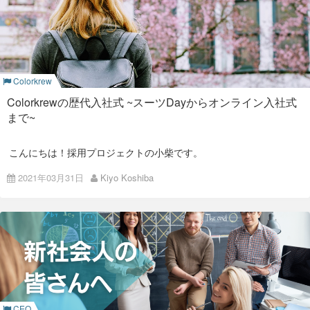
ていました。 使っている技術としては、Mamoru Bizと同様の
ちなみにもう一人の新卒である野村さんは、6月に大学を卒業
ものだったので慣れてはいるものの違いももちろんあり、チー
それは
自分のなりたい「職種」を決める
ということです。
私がColorkrewを選んだ理由
するため入社するのは7月からです。 そのため、自己紹介は7
ムの先輩に相談しながら進めました。
月の入社式で発表してもらう予定です。今からとても楽しみで
ひと昔前は、とにかく会社に入って、そこで配属されたところ
それは・・・
結果的には、普段Mamoru Bizなどでは詳細には行わない
ドキ
す。
で、指定された職種になる人も多かったのですが、時代は変わ
ュメントの管理や厳密な締め切り
があり、技術だけではないエ
私は大学でソフトウェアについて学んでおり、就職先はざっく
りました。
ンジニアとして大事な要素を多くを学ぶことができました。 か
りIT系とあまり職種に拘らず就職活動を行っていました。 大小
センパイからのメッセージ
・新しい世代の感性を入れていくことで、自分たちのプロダク
なり逼迫した状況もありましたが、厳格な納期もあるため腹を
様々な企業の説明会や面談、面接などを受けてきましたが、そ
自分の役割を変えながらも、一つの会社にとどまっていくメン
トを向上させる
括ってやりきりました。 チームのみなさんには、テストやコー
Colorkrew
こで私が最も重要視したのが**「会社としての意思決定の早
バーシップ型から、ジョブ型に日本はまさに変化している途中
ドレビューなどで多く助けていただきました。
さ」**です。 何か新しいことにチャレンジしたい性分だったの
だというブログを書いていますので、興味あるかたはこちらか
・新卒を育てる経験を通じて、教える側をレベルアップし、チ
Colorkrewの歴代入社式 ~スーツDayからオンライン入社式
で、行動を起こすまでに時間がかからないような、次々にチャ
らどうぞ。
ームの力を上げる
レンジできるような会社がないかと探していました。 そこで出
入社4ヶ月目 ~ ：Mamoru Biz + 受託
まで~
▼
「ジョブ型雇用へ移行していく日本に対して思うこと」
会ったのがColorkrewでした。
プロジェクトその2
「就社」ではなく、「就職」をする
。それが、就職活動です。
新卒は、僕らが想像するよりも純粋で、かつ世の中のことがわ
魅力１：社風
かっていない。
こんにちは！採用プロジェクトの小柴です。
受託業務が終わった頃、またもやプロジェクトリーダーから受
職種はどう決めるのか
託系の別案件に関するお誘いがありました。 今回は少人数では
Colorkrewには - Mission - Vision - Spirits
2021年03月31日
Kiyo Koshiba
ありましたが、
スケジュール管理や開発成果物に関する顧客へ
彼らからチームに、良い影響を与えてもらうのと同時に、自分
今日は2021年4月1日。 新たな門出を迎えたみなさま、おめで
という
理念
があります。 その中でもSpiritsの中に、
の説明
などさらにステップアップした内容で、かつ開発も初め
では、職種はどうやって決めれば良いのでしょうか。 まず、将
たちの責任を痛感し、教育には真剣に取り組んでいきたいと思
とうございます！
ての
Android開発
でした。 主に同期のエンジニアと2人で開発
来の自分を想像したとき、シンプルにワクワクする職種をいく
っています。
を進め、仲を深めました。 開発するもの自体は既存アプリの追
つか考えてください。
チャレンジ： 世の中にまだない価値を作
加の開発で、そこまで大きな案件ではありませんでしたが、初
る。常に成長、常に自責、常に楽しく。
いくつか思いついたら、その職種で成功している人はどんな会
新卒は、日本人・4月だけで
めてのAndroidとのこともありAndroid開発で使うKotlinから学
通年採用しているColorkrewは、昨年2020年は、春に新卒3
社にいるのか、どんな人なのか調べてみましょう。 また、20
び始めました。 納期も短めでかなりヒヤヒヤしたこともありま
名、秋に第二新卒1名と新卒2名が加わりました。
代はどんな働き方をする場合が多いのか、給料は多いのか少な
したが、プロジェクトメンバーの方の手助けもあり無事終わら
はない
という価値観があります。 つまりColorkrewは新しいことにチ
そして今年は、4月の入社はありませんが、秋ごろに新しい方
いのか。
せることができました。メンバーの方には頭が上がりませ
ャレンジできる社風で、成長できる会社であるということで
をお迎えできるといいなと思っています。
ん…。
す。
それらを調べて、現実を知った上でその仕事をやりたい、と思
海外の大学に行っていて卒業時期がずれてしまうなど、通年採
えれば準備はOKです。
ここでプロジェクト管理いわゆる
PMの業務の一端に触れるこ
用の会社を探してるという方がいらっしゃれば、ぜひ
魅力2：体制
とができた
のはかなり自分にとってとても良い経験だったと思
このような考え方で、新卒採用を続けるカラクルですが、採用
次は、センパイからのウェルカムメッセージ。 若手エンジニア
Colorkrewに
ご応募
ください！
CEO