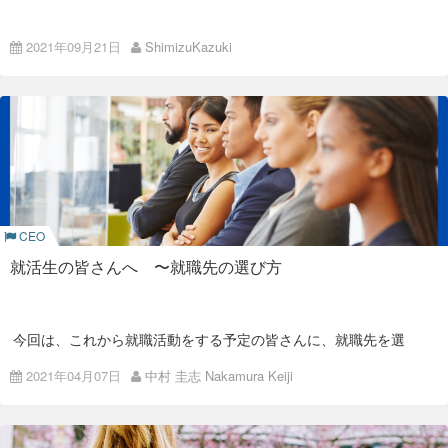
代から参加していただけあり、かなり安心感を持ってプロジェ
・世代をコンスタントに刻むため
中途採用中心だと難しいの
クトに参加できました。
内定後のインターンで私が学
が、各年代にうまく人員を配置することです。新卒をコンスタ
2021年09月21日
ShimizuKazuki
MamoruBizチームでは海外向けクレジットカード決済機能に関
ントに採用すると世代を刻むことができます。
んだこと
する開発を行っていました。 決済周りという責任が一段と重い
業務でしたが、開発リーダーとよく相談をし、よりセキュアな
機能開発に向け何度もミーティングを重ねて開発しました。
・一人前の社会人を育てるという社会貢献
大企業、かつ経済的
初めまして！Colorkrewで主にWebエンジニアとしてインター
に余裕がある会社として、上述のようなメリットも享受しなが
また同時期に、人手が足りていないプロジェクトがあったの
ンしている清水です。 去年の12月から就職活動を始め、今年
ら、社会の公器としての役割も果たすという意味合い
で、そちらにも参加させていただきました。 プロジェクトの内
の2月にColorkrewから内定をいただきました。 卒業して働く
容としては、React.jsを使ったフロントエンドの業務でした。
前に、少しでも会社に慣れたいと思いインターンを今年の5月
自分の興味のある分野ということもあり、勉強をしながら積極
少人数でも、新卒採用を続け
から始めました。 今回のインターンでエンジニアとしての仕事
的に参加させていただきました。
だけでなく、マネジメントなど今までできなかった経験をする
ことができました。 今回は、Colorkrewを選んだ理由やインタ
る理由
一つのチームに属していても、別のプロジェクトやチームを掛
ーンで学んだことをご紹介させていただきます。
け持ちできる
Colorkrewの良さです。
CEO
入社2ヶ月目 ~ ：Mamoru Biz + 受託
就活生の皆さんへ 〜就職先の選び方
カラクルは、大手企業でも余裕のある会社でもないので、大手
清水さんは内定後にインターンをし、インターンに関するブロ
プロジェクトその1
のように長期間で考え、
社会貢献を目的にし、新卒を大量採用
グ（
内定者が語る。Colorkrewの魅力と内定者インターンで成
することはできません
。
長したこと
）も当時書いてくれています。 しかし面接もオンラ
イン、インターンも九州からのフルリモートだったので、直接
フロントエンドのプロジェクトは終わり、Mamoru Bizのみと
顔を合わせるのはこの日が初めてでした。
なっていたところに、Mamoru Bizのプロジェクトリーダーか
今回は、これから就職活動をする予定の皆さんに、就職先を選
ら別プロジェクトに参加してみないかと誘われたので、参加し
効率だけいえば、中途だけがいい。
初めて会った清水さんは、未来への期待に満ち溢れていて、キ
ぶポイントを書こうと思います。
ました。 そちらは自社サービスのMamoru Bizとはまた一味違
ラキラまぶしく見えました。 これから楽しいことも大変なこと
い、お客さんからの要望に対して開発をする、いわゆる
受託業
2021年04月07日
中村 圭志 Nakamura Keiji
もあると思いますが、Colorkrewに来てよかったと思ってもら
就職とはなにか
務
に近いものでした。 こちらのプロジェクトでは、すでに作成
それでも、新卒採用をし続けることにこだわっています。
えるようにサポートしていきたいと強く思ったのを覚えていま
されている他社のイントラサイトの追加改修を担当することに
す。
なりました。 今までは行ったことのないプロジェクトにワクワ
どんな就職先を選ぶかという話をする前に、前提にしなければ
クしつつも、厳格な納期のあるプロジェクトを少し怖いと感じ
ならないことがあります。
主な理由は、大手企業とは違ったところにあります。