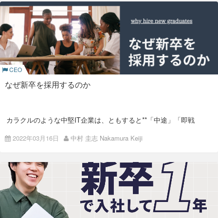
こんにちは！採用プロジェクトの小柴です。
早いもので4月も半ばですね。 新たな門出を迎えたみなさま、
おめでとうございます。
Colorkrewにも新入社員がやってきました！ 2022年は2名の新
卒を迎えます。4月に1名、7月に1名です。
そんなわけで、二人の入社をお祝いするために4月1日に入社式
を行いました。
CEO
普段私たちは、リモートワークを中心としながら、オフィス出
なぜ新卒を採用するのか
社・時差出勤も可能なハイブリッド形式で働いています。 その
ため入社式も、オフィスにいる人と会社にいる人を繋ぐ
ハイブ
リッド入社式
でした。
Welcome to Colorkrew!
カラクルのような中堅IT企業は、ともすると**「中途」「即戦
力」**採用がほとんどになりがちです。
まず最初は、代表の中村から入社する2人に向けてのメッセー
2022年03月16日
中村 圭志 Nakamura Keiji
実際にカラクルも新しい人の８割方は中途入社ですし、新卒は
ジです。
毎年多くても3人、すくなければ年間で1人か2人というような
新卒採用の現状です。
Colorkrew’s VISION
What Colorkrew provides you
それでも、カラクルは新卒採用を継続していきます。それはな
ぜか。
Expectation to new graduates
大手が新卒採用を、採用のメ
これらの3つの観点から語られました。その様子はYouTube動
画にもまとめているので、ぜひご覧ください！