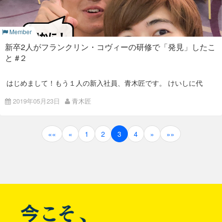
オンライン研修を始めるにあたっての準備は、初日（入社式当
ナ
っていました。
日）にオンラインで受講ができるよう全ての説明を行ったこ
ー。
昨年は、新型コロナウイルスの影響を受けて、入社式を初めて
そうだ、観音寺に行こう。
研修期間中に、クラウドをしたいという自分の意見を会社の
と。
ニ
オンライン
で行いました。
SNSに投稿したところ、クラウドの仕事をしているエンジニア
コニ
これまでは数日かけていた説明を半日に凝縮しました。
Member
の方からクラウドとDevopsの仕事に誘っていただきました。
コ笑
初の試みにうまくいくかドキドキしましたが、みんなが盛り上
こうしてISAOの
新入社員
、青木匠の夏休みは、
ロードバイク
で
顔が
げてくれたおかげで楽しく新卒をお迎えすることができまし
現在、私はMSPというチームの中でCloud solution architeture
新卒2人がフランクリン・コヴィーの研修で「発見」したこ
1万円以内
で
香川県観音寺市
まで自走し、トライアスロン部の
キュ
た。
とDevopsエンジニアを目指して働いています。
後輩の応援をすることに決まりました。
ート
と #２
研修体系
日本人以外のメンバ
ーが新卒として入社したのも、この年が初
なドイツ人。
「クラウドで働きたい」、「Devopをしたい」という思いを表
めてのことでした。
現した結果、思わぬところから機会を得て、今では仕事をしな
※Luisaとは普段英語でコミュニケーションをとっていますが、
がら学ぶことができているのです。
昨年までの研修体系から今年はさらにシンプルにわかりやすく
デザイナーのLuisa、セールスのVincenzo、エンジニアの堤く
はじめまして！もう１人の新入社員、青木匠です。 けいしに代
私が全編英語で書く自信がないので今回は全て日本語で書きま
旅のルール
整理し直しました。
ん。みんなそれぞれ活躍しています。
わって、ディスカバリー研修２日目を、コンタクトに変え爽や
す！（笑）
かになった私の眼光からレポートしていこうと思います！
2019年05月23日
青木匠
ISAOで働くための説明（基礎の基礎）
入社式の様子を一部録画した動画も好評で、色々な方に見てい
過去に過ごしたことのある秋田やスウェーデンの思い出や、イ
法律を守ること。
このように、Colorkrewでは自分がやりたいと強く思えば、そ
リモートワーク中どんな環
ただいています。
ンターン中の学びについて、流暢な英語で話してくれました。
入社式の様子はこちら
こに
チャレンジできるチャンスが多い
です。
色々なプロジェクトにかかわって、様々な角度から物事を見ら
https://blog.colorkrew.com/2019new_member/
社会人になるための研修および説明（新入社員向け）
移動手段はロードバイク。
境で仕事をしてる？
技術的なチャレンジだけではなく、事業や職種の変更なども含
れるようになりたい。エンジニアとして開発力を上げていくだ
投
1日目の様子をまだご覧になっていない方はこちらをご覧くだ
めて自分がやりと思うことに対して会社もチャレンジをサポー
けではなく、ビジネスサイドにも深く関わっていきたいと、今
««
«
1
2
3
4
»
»»
共通研修（スキル系）
さい！
https://blog.colorkrew.com/discovery_01/
使えるお金は支給された1万円のみ。
トしてくれます。
後の決意について発表。 インターン期間中からしっかり者で頼
稿
あい：みんな一人暮らしだよね？
りになる存在だった河野君。みんなが彼の帰りを待ちわびてい
運用監視からアイデアを膨らませてセキュリティー事業にチャ
波乱の予感！？研修2日目
ました！おかえりなさい！
持ち物は「ロードバイクに安全に乗る」ために必要な最
みんな：そうです！
レンジする人もいれば、情シスからエンジニアに改めてチャレ
ナ
低限なものに限る。着替えや生活必需品は1万円の中で
ンジする人もいます。
まかなう。
Joni
Marco：友人のイタリア人と暮らしています。 彼がコロナ禍で
２日目は電車のダイヤが大乱れし、予定開始時刻になっても半
ビ
仕事を失ってしまって、僕の家に泊めているんです。
他にも、Alexa事業やPowerBI事業は昔からColorkrewにあった
分ほどしか集まっていない状態から始まりました。 それでも時
わけではなく、
それをやりたいと動いた人のチャレンジが事業
間を無駄にしないのがディスカバリー研修。
ゲ
にまで繋がった例
です。
[caption id=“attachment_4273” align=“alignnone” width=“800”]
ファシリテーターの今成さんは、残りの人を待ちつつも、時間
ー
を無駄にしないため、雑談をしながら前日のおさらいを交え話
そしていよいよ始まった入社式。 4月に入社してくれた3人
してくれました。
もちろん、目の前にある仕事ややらなければならない仕事もあ