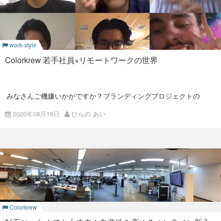
インターンで長期間すでにその会社で働いていたということで
更に、今回は
全編英語
で行いました。
もない限り、いきなりバリバリ仕事をすることはできません。
悪意のある、自分にとって気になるコメントがあった場合はど
なにも出来ないのは当たり前ですし、周りもそう思ってますの
うすればいいか。 その
会社の人に会ったときに、率直に聞いて
みんな弾けてますね～！
で、気にする必要はありません。
みる
ことをお勧めします。
事前のアナウンス
スポーツ漫画の名作「スラムダンク」で、素人の主人公に対し
ちゃんと社員と向き合おうとしている会社の場合は、よくない
work-style
て、チームのエースがこう言い放つシーンがあります。
コメントに対しても、どうしてそういうコメントになったのか
まずは事前のアナウンス。 4月の入社式同様、社内SNSの
2018年：今年の新卒はヤバ
をきちんと説明してくれるでしょう。
Goalous
でみんなに呼びかけました。
「おめーのヘマはもともと計算に入れてる！」
Colorkrew 若手社員×リモートワークの世界
また、中小企業の場合は直近の事業内容や、人事制度の変更に
い予感★2018年度入社式
できないのは当たり前。失敗するのも当たり前
なのです。
よって、社員の会社に対しての意見が大きく変わることもあり
ます。 カラクルの場合もそうなのですが、古すぎるコメントは
やれることを見つけよう
あまり参考にならないことが多いです。
みなさんご機嫌いかがですか？ブランディングプロジェクトの
PMとしての成長
Colokrerの魅力その1は、自由とオープンです。
あいです。 新型コロナウイルスの影響で、2020年8月も
仕事はチームでするものです。 チーム全員が同じことをやるの
Colorkrew（カラクル）はリモートワークを継続しています。
2020年08月19日
ひらの あい
ではなく、それぞれが役割を持ちます。
今回のインターンでは、ただエンジニアとして開発をするだけ
在宅勤務の期間が長いとみんながどんな生活をしているのか気
でなく、計画やミーティングの進め方などPM（プロジェクト
私は堅苦しいことが苦手です。
新人としてチームに入ったら、自分でもできることはないか探
になっていませんか？ 気になってきますよね？？（圧力）
マネジメント）の面も成長することができました。 このPMに
してみましょう。 何か手伝えることが見つかるはずです。
スーツより半袖が好きで、きっちり編まれたスケジュールより
ついては河野さんだけでなく、プロジェクトリーダーの前澤さ
ということで今回は、Colorkrewの若手メンバーを招集してオ
即興で自由に動く日程が好みです。
んからも様々なアドバイスをいただきました。 特に開発したも
でもそれは、きっと想像していたよりもはるかに単純で、簡単
ンライン座談会を開催しました！
のを説明する際は、どのようなものを作ったのかやどう使えば
な仕事でしょう。 自分に自信のある人は「こんな仕事をするた
いいのかということだけでなく、なぜ作ったのか、目標は何か
特に20卒メンバーは入社からリモートワークになるという非常
めに、社会人になったわけではない」と思ったりもするかもし
などゴールやモチベーションを話すことが重要だというアドバ
にレアな経験をしているので、彼らがどう働いているのか、最
れません。
私が日本に来た時の
一番の心配は日本企業の固い社風
でした。
イスをいただきました。 これは実際に働いて、顧客に説明する
近の若者のリモートワーク事情に迫りたいと思います。
そんな時はこう考えてください。
私の中での日本は上下関係が厳しく、決められたスケジュール
場面になった時にいきてくる経験だと思います。 今までこのよ
どおりに忙しく動かないといけない印象でした。
うな経験をする機会はありませんでしたが、今回のインターン
参加メンバー
「
その単純な仕事をいかにうまくやれるか工夫してみよう
」
で経験することができ成長につながりました。
引き続きスーツで入社式ですね。写真右側には相変わらず白ス
日本に行って、「あのような環境に上手く溶け込むことができ
Colorkrew
先輩がやっていたその仕事をあなたの力で、もっと効率よくで
ーツで目立つHIDEKI氏がいますね。
るか」、「あそこで幸福になれるのか」などの心配が多く、可
きないか考えてみてください。そして、それを実行してみてく
今回は、Colorkrewが誇る2019年・2020年入社メンバーに集ま
能なら
自由な雰囲気をもっている会社で働きたい
と思いまし