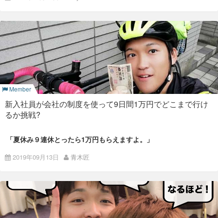
衝撃を吸収し身体に優しいということで以
5年経ったら「いまさらなに言ってんの！」と言われることで
この年は、Colorkrewのブランドカラーである赤・青・緑・黄
こんにちは！採用プロジェクトの小柴です。
前から話題になっていた厚底シューズ。今
も、いまなら許されます。
の4色を服装のどこかに取り入れてもらいました。
20卒メンバー
や、最新テクノロジーを組み込み、ノウハ
新たな門出を迎えたみなさま、おめでとうございます。 コロナ
「裸の王様」というデンマークの童話があります。
写真右下にいるドレッド人事はどこで見つけてきたのか見事に
ウの蓄積によって、駅伝やマラソン等の記
ショックが危惧される中、なんとISAOは
過去最多の5名
の新卒
４色を身にまとっていますね。
録を更新し、世界的に期待・注目を集めて
詐欺師に騙された王様が、裸のままパレードをして、大人たち
入社を予定しています。 景気に左右されない
強いビジネス
をつ
いる。これは、ＩＴの進展と共に育ち、先
は裸の王様が見えているけど、それを口に出せない。 そんな
この日入社した匠の鋭い眼光、今でも忘れられません。笑
くっていきましょー！
輩たちのノウハウをうまく活かして就活を
中、正直な子どもは「王様は裸だ！」とみんなに前で叫ぶ。そ
乗り切った今年の新入社員の姿と重なる。
さて、5名のうち3名が4月入社ということで、ささやかながら
んな話です。
良い結果を生み出すには、走法を変更する
入社式を行いました。 しかし新型コロナの影響で在宅勤務や時
等（コミュニケーション・指導や働き方の
その会社に長くいる人にとっては当たり前になっていることで
差出勤が推奨されているISAO。 そんなわけで、今回は
オンラ
2020年その1：オンライン入
変更等）準備や調整が必要。
も、フラットで、新鮮な目で見たら、おかしなことはたくさん
イン
での開催となりました。 これはこれでオモシロい！
あるものです。
社式で迎える新たな門出
（産労総合研究所より）
Member
新型コロナが現れる前から在宅勤務を取り入れていましたが、
純粋な目で会社を見ることのできるうちに、自分の感じたこと
今回の件で更にそれが加速しました。 オンライン入社式は初の
2020
を周りの人に伝えてみてください。 それがチームに対してのみ
新入社員が会社の制度を使って9日間1万円でどこまで行け
試みでしたが、普段から在宅勤務に慣れているメンバーなの
なさんの最大の貢献となるでしょう。
「ＩＴの進展と共に育ち、先輩たちのノウハウをうまく活かし
で、滞りなく進めることができました。
るか挑戦?
て就活を乗り切った今年の新入社員の姿と重なる」
Marco
新入社員の自己紹介
事前のアナウンス
これまでの対面研修でなくてもITの進展と共に育ってきた彼ら
Mamoru Biz
営業担当。 浜崎あゆみさんが大好きなイタリ
Colorkrewの魅力その2は、チャンスです。
ならオンライン研修でもそこまで問題はないかもしれないとふ
ア人。
「夏休み９連休とったら1万円もらえますよ。」
と思った瞬間でした。
次に、新入社員の2人からそれぞれ自己紹介をしてもらいまし
とはいえ、ちゃんと盛り上がるか、みんなに楽しんでもらえる
堤くん
入社直後の福利厚生の説明でそう言われた時、私はこう思いま
た。
そして、オンラインであってもこれまでの新入社員と同じレベ
か、と初オンライン開催にビビりまくりだったワタクシは、社
2019年09月13日
青木匠
仕事で、自分がやりたいことをやるのは一般的には難しいこと
した。
Colorkrew入社に伴い、九州か
ルで研修受講ができるように！をモットーとし新入社員研修を
内SNSの
Goalous
でISAOのみんなに呼びかけました。
だと思います。
ら上京。 Alexaスキル開発中の
「今年の夏休みは1万円生活だな。」
開始しました。
Ryoji
エンジニア。
やりたいことがあっても周りの環境や自分の状況によってチャ
それからある時、大学のトライアスロン部の後輩のSNS投稿が
レンジできないことが社会人には多いと思います。
目にとまりました。
Luisa
事前準備
「今日から夏休み！インカレまであと２ヶ月、待ってろ観音
デ
私はプログラマとしてこの業界に入りましたが、実は
寺！！」
ザイ
Colorkrewに入るまえからクラウドとインフラをやりたいと思