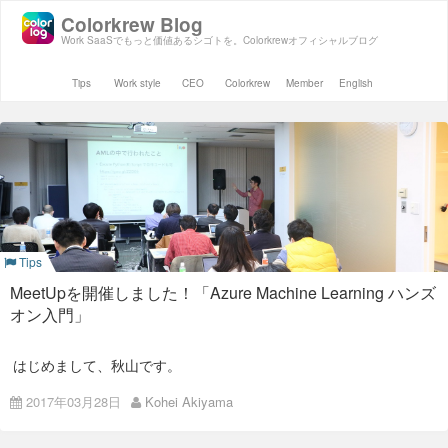
Colorkrew Blog
Work SaaSでもっと価値あるシゴトを。Colorkrewオフィシャルブログ
Tips
Work style
CEO
Colorkrew
Member
English
Tips
MeetUpを開催しました！「Azure Machine Learning ハンズ
オン入門」
はじめまして、秋山です。
3/23 (木) にISAOで9回目のMeetUpを開催しましたので、その
2017年03月28日
Kohei Akiyama
ご報告をさせていただきます。