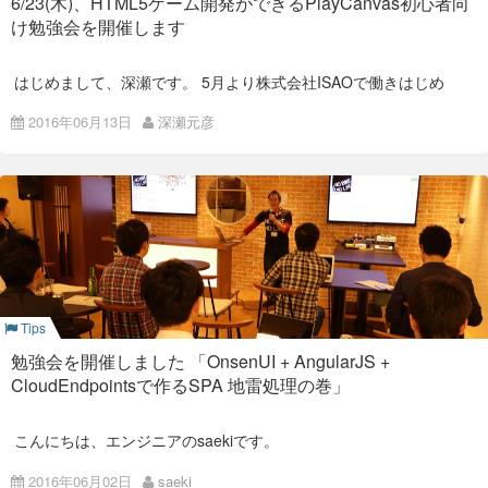
6/23(木)、HTML5ゲーム開発ができるPlayCanvas初心者向
ね for GCP
を提供しています。
う！ by 平形
け勉強会を開催します
詳しくは
特設サイト
をご覧ください。
次回予告
はじめまして、深瀬です。 5月より株式会社ISAOで働きはじめ
Swift 3で新しくなったとこ
ました。以後よろしくお願いいたします。
2016年06月13日
深瀬元彦
ろ
11月30日 (水) 19時頃〜 分かりやすく使いやすい実践的なWeb
さて、株式会社ISAOでは、来る今月6月23日(木)に
平光昌寛
氏
写真は、勉強会開始まで参加者の方々と歓談している弊社運営
API(仮)
をお招きし、HTML5ゲーム開発ができる
PlayCanvas
の
勉強会
陣です。 毎回ウェルカムドリンクをお出しして、まったりとし
を開催いたします。
た雰囲気でお迎えしています。
前日風邪をひいてしまい、延期した当日の事前練習はトーン低
PlayCanvasとは
内容
めでしたが何とかやり抜きました。
本番に強い男だな (ホッ)
HTML5ゲーム開発ができるPlayCanvas初心者向け勉強会
PlayCanvasは、2011年に英国ロンドンで設立され、世界初の
当日使用した資料はこちら。
PlayCanvasと平光氏の詳細については、以前
投稿
しましたので
クラウドでホストされているゲーム開発プラットフォームで
そちらをご覧下さい。
す。 また、ゲームエンジン部分はMITライセンスで公開されて
いるオープンソースエンジンです。
当日使用した勉強会の資料と、参考リンクは以下となります。
Unity
ライクなゲームエディターをWeb上から操作でき、
Tips
AWSのデプロイサービスの一つOpsWorksについて実際の業務
Javascritptで記述する事ができ、手軽にはじめる事ができ、個
で得た知見を発表しました。
人なら無料で利用する事ができます。
勉強会を開催しました 「OnsenUI + AngularJS +
CloudEndpointsで作るSPA 地雷処理の巻」
AWS運用アレコレ by 赤川
こんにちは、エンジニアのsaekiです。
2016年5月20日、弊社で初めて外部向けの勉強会を開催しまし
2016年06月02日
saeki
たのでその様子をご報告します。