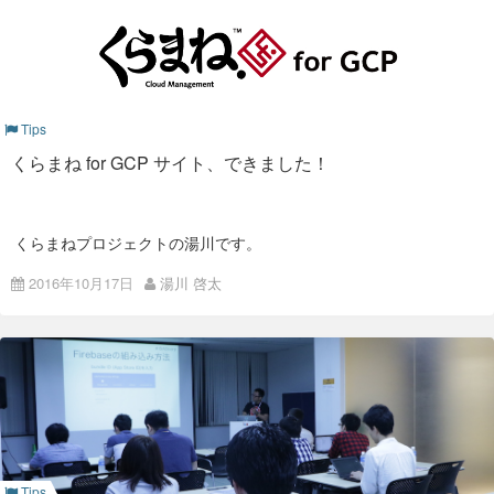
事な3つの秘訣！」
Google Agents took the platform, and the event was a great
success.
「Yarn、それはnpmに代わる新たな
Almost 50 individuals joined us for this event.
nodeパッケージマネージャー」
「Electronについて何か喋ります」
Tips
くらまね for GCP サイト、できました！
懇親会の様子
今回も多彩な領域のエンジニアの方々とお話しでき、有意義な
くらまねプロジェクトの湯川です。
交流会となりました。 当日は、遠いところ足を運んでいただい
た参加者の皆様、本当にありがとうございました。 次回
くらまね for GCP、できまし
2016年10月17日
湯川 啓太
Meetupは来年1月開催予定なので、今回参加できなかった方も
是非遊びに来てください。
た！
おわりに
本日、Google Cloud Platform（以下GCP）専用のパッケージ
サービス
『くらまね for GCP』
のWebサイトを公開しました。
弊社は今後も社外へ向けた勉強会を引き続き開催していく予定
です。 勉強会テーマについても、参加者の皆さんのご意見を反
映して幅広いジャンルにしていくつもりです。
AWS、Azureに加えて、GCPがくらまねに仲間入りです！ 興味
connpassのISAO Meetupグループに是非ご参加ください！！
のある方は、お気軽にご相談ください。
http://isao.connpass.com/
https://www.colorkrew.com/gcp/
Tips