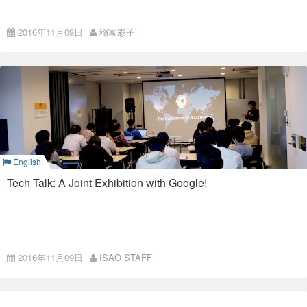
日本マイクロソフト 竹内 宏之 様に、事例を紹介いただきまし
Meet upを開催しました
た。
2016年11月09日
稲富彩子
内容
こんにちは、稲富です。
先日、10月27日 (木) にISAOにて
Google社員が語る！今抑え
今まで様々な現場の開発で利用してきた良い/悪いWebAPIと、
ておきたいStackdriver/Docker/Container管理
を開催いたし
それらを改善した知見をケーススタディ形式でデモを交えてお
ました。
話ししました。
Googleさんのご登壇もあり、かなりの大盛況。 50人弱のお客
さんにご参加をいただきました。
懇親会の様子
ご参加いただいた皆さま、誠にありがとうございました！
今回の内容は
English
Google Cloud Platform
Tech Talk: A Joint Exhibition with Google!
ゲームインフラとしてのコンテナ
Google Container Engine
についてご紹介。
ISAO hosted a Meetup.
内容
当日使用した資料とは違いますが、コンテナの参考資料になり
2016年11月09日
ISAO STAFF
ます。
Last October 27th (Thurs.) “Google Agents have something to
say! Find out everything you need to know about Stackdriver,
「Socket.IOをはじめるときに超大
Docker, and Container Management!" was held at our office.