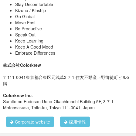
ー。
前回のハンバーガーにつづき、今回は万かつサンドを提供させ
Stay Uncomfortable
帰国後は外資コンサル・金融・大手SIerでキャリアを積
ていただきました。
んだ後に国内でも東京の他、京都や筑波にて会社を立ち
Kizuna / Kinship
今回はSMAPリーダーとして負けられないチョイス。
上げバイアウトを経験
Go Global
知る人しか知らない近所の
とんかつ藤芳
です～
Move Fast
2010年にシリコンバレーに移り、iPhoneアプリ開発を中
Pokemon GOのポケストップにも出ていますよ！
Be Productive
心として再度アメリカで事業展開を進め、2012年に創業
したPoppin Gamesはゲームアプリ総計1000万ダウンロ
Speak Out
ード、1億円の資金調達を達成
Keep Learning
今回も多彩な領域のエンジニアの方々とお話しでき、有意義な
Keep A Good Mood
同2012年に世界8カ国でクリエイティブ制作を行う
交流会となりました。
懇親会の様子
Embrace Differences
Sportier, LLC.及びただ肉, LLC.を日本国内で創業し両社
の代表を務める
テーブルを囲ってみんなで乾杯
株式会社Colorkrew
現在はパソナグループ・トヨタグループ等幅広い事業領
域での技術顧問としてアドバイスをする傍ら、大学・専
〒111-0041東京都台東区元浅草3-7-1 住友不動産上野御徒町ビル5
門学校でのゲスト講演も行っている。
今回も多彩な領域のエンジニアの方々とお話しでき、有意義な
階
交流会となりました。 当日は、遠いところ足を運んでいただい
Twitter
、
Facebook
た参加者の皆様、本当にありがとうございました。 また来月も
開催予定なので、今回参加できなかった方も是非遊びに来てく
Colorkrew Inc.
今回ご用意した万かつのかつサンド、絶品でしたよ（＾◇＾）
おわりに
ださい。
Sumitomo Fudosan Ueno-Okachimachi Building 5F, 3-7-1
Motoasakusa, Taito-ku, Tokyo 111-0041, Japan
当日は、皆さんとお会いするのを楽しみにしております。少し
でも興味をお持ちになった方の参加を、是非ともお待ちしてお
Corporate website
採用情報
ります。
万かつサンド
を食べながら、さくっとゲームを作っち
ゃいましょう。