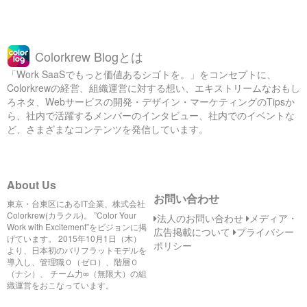
Colorkrew Blogとは
「Work SaaSでもっと価値あるシゴトを。」をコンセプトに、
Colorkrewの経営、組織運営に対する想い、エキストリームなおもし
ろネタ、Webサービスの開発・デザイン・マーケティングのTipsか
ら、社内で活躍するメンバーのインタビュー、社内でのイベントな
ど、さまざまなコンテンツを発信しています。
About Us
お問い合わせ
東京・台東区にあるIT企業、株式会社
Colorkrew(カラクル)。 ”Color Your
法人のお問い合わせ
メディア・
Work with Excitement”をビジョンに掲
広告掲載について
プライバシー
げています。 2015年10月1日（木）
ポリシー
より、日本初のバリフラットモデルを
導入し、管理職０（ゼロ）、階層０
（ナシ）、 チーム力∞（無限大）の組
織運営をおこなっています。