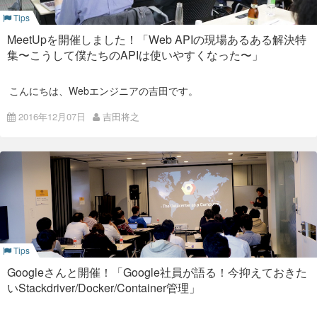
Tips
MeetUpを開催しました！「Web APIの現場あるある解決特
集〜こうして僕たちのAPIは使いやすくなった〜」
こんにちは、Webエンジニアの吉田です。
先日11/30に弊社にて第7回目のMeetupを開催しました。 その
2016年12月07日
吉田将之
様子をご報告させていただきます。
イベントページは
こちらのconnpassページ
にて
今回は私がメインスピーカーとして
「Web APIの現場あるある
解決特集〜こうして僕たちのAPIは使いやすくなった〜」
のテ
ーマで発表いたしました。
20170323 Azure Machine Learning Handson for Beginner
from
康平 秋山
弊社では
Azure
・
AWS
・
GCP
や各種国内クラウドをMSP事
業・自社サービスで積極的に活用しております。
Tips
今回は私、秋山が日頃よく触っている
Azure
を紹介させていた
だきました。
Googleさんと開催！「Google社員が語る！今抑えておきた
いStackdriver/Docker/Container管理」
Azure Machine Learning, Cognitive
Services の事例紹介