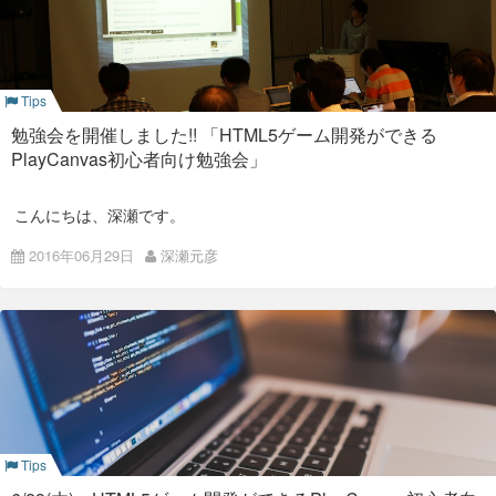
今回のテーマは
React+Reduxで作るSPA
今回もたくさんの方々にご参加いただき、大変嬉しく思ってい
ます。
ISAOへ入社して1年が経った弊社若手エンジニア
@saekis
が、
なんと自ら手を挙げて登壇いたしました（＾＾）!
内容
Tips
今回は、
勉強会を開催しました!! 「HTML5ゲーム開発ができる
AWSを使っているならOpsWorksでDevOpsしよう！ by
PlayCanvas初心者向け勉強会」
平形
AWS運用アレコレ by 赤川
こんにちは、深瀬です。
使った気になれるFirebase
from
Fukase Motohiko
の２本立てです。
先日、弊社で2回目の外部向けの勉強会を開催しましたので、
Firebaseの概要などをざっくりお話させていただきました。
2016年06月29日
深瀬元彦
その様子をご報告させていただきます。
イベントページは
こちらのconnpassページ
にて
今回は講師として平光氏をお招きして、PlayCanvasを使ってチ
弊社では、AWS, GCP, AzureなどクラウドリソースをMSP事
ュートリアルをなぞって簡単なゲームを作りました。
業、自社サービスで積極的に活用しております。今回はその中
からAWSについてお話ししました。
今回の勉強会のもう一つの特徴は、スピーカーの２人とも今年
今後もISAOにて定期的にパートナーの方とも一緒にMeetUPを
第一子が誕生した新生育児パパという事です。育児と仕事の両
開催していく予定です。
立をして日々業務に精を出しています。
皆様が関心を持っているキーワードをピックアップしてお届け
できればと思います！ さらに盛り上げていきたいと思いますの
で、 是非ご参加ください！
株式会社ISAOは、そんなイクメンエンジニアを応援していま
す！
次回をお楽しみに。
Tips
AWSを使っているならOpsWorksでDevOpsしよ
また、ISAOは Google Cloud Platform 専用パッケージ
くらま