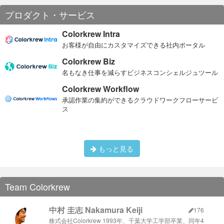
プロダクト・サービス
ビールとソフトドリンク、ハンバーガーが振舞われました
Colorkrew Intra
お客様が自由にカスタマイズできる社内ポータル
勉強会の予約人数通り購入したら、いっぱい余ったああああ
Colorkrew Biz
（TT） もっともっと魅力ある勉強会とISAOになるぞおおおお
名もなき仕事を減らすビジネスコンシェルジュツール
次回は8月下旬開催予定です。お楽しみに！
弊社では、瓶ビールもいくつか種類を取りそろえております。
Colorkrew Workflow
参加者の皆様にも、好評をいただきました。
承認作業の集約ができるクラウドワークフローサービ
ス
もっと見る
ハンバーガーおいしそうですね
Team Colorkrew
中村 圭志 Nakamura Keiji
176
株式会社Colorkrew 1993年、千葉大学工学部卒業、同年4