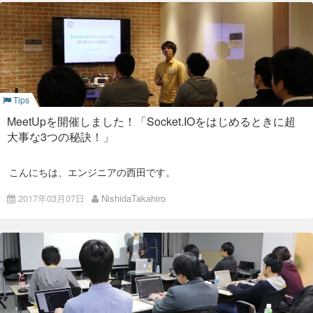
内容
【Azure Machine Learning ハンズオ
ン入門】実践からはじめる機械学習
connpassイベントページはこちら
最近勉強会が活発に行われている
機械学習
をテーマとしまし
Tips
た。
これから始める人向けに、1時間程度のハンズオン。
MeetUpを開催しました！「Socket.IOをはじめるときに超
大事な3つの秘訣！」
以下に資料も公開しておりますので、興味をお持ちでしたらお
試しいただければと思います。
こんにちは、エンジニアの西田です。
先日2/27に弊社にて第8回目のMeetupを開催しました。 その様
2017年03月07日
NishidaTakahiro
子をご報告させていただきます。
イベントページは
こちらのconnpassページ
にて
今回は私がメインスピーカーとして
「Socket.IOをはじめると
きに超大事な3つの秘訣！」
LT枠として
「Yarn、それはnpm
に代わる新たなnodeパッケージマネージャー」
吉田 将之
（弊社）
「Electronについて何か喋ります」
saeki（弊社）
のテーマで発表いたしました。 私自身、初めての登壇で、緊張
してしまいました！笑 次回はもっと内容が伝わり、そして面白
く！出来るよう頑張ります！