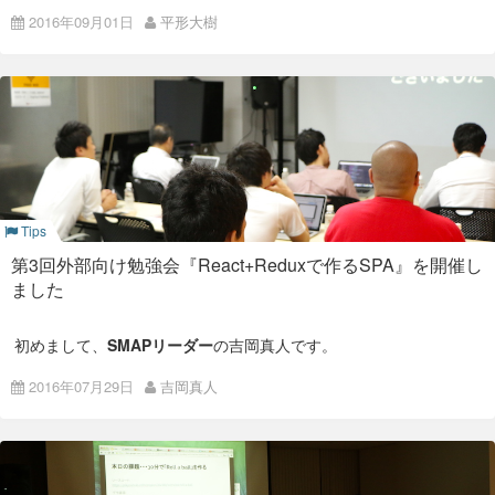
なったところ by ゲストスピーカー
熊谷様
2016年09月01日
平形大樹
開催概要
先日8/24、弊社で4回目の外部向けの勉強会を開催しましたの
の2本立てです。 イベントページは
こちらのconnpassページ
に
で、その様子をご報告させていただきます。
て
日時: 10/27(木) 19:00 -22:00
会場: 株式会社ISAO
今回はAWS関連のトピックを私、平形と同じく弊社エンジニア
使った気になれるFirebase
の赤川がお届けしました。
参加費: 無料
定員: 先着30名
皆様にご参加いただきまして たくさんの方と交流をさせていた
住所：東京都台東区浅草橋5-20-8 CSタワー 7F
だきました。
Tips
最寄り駅：秋葉原・浅草橋・新御徒町
第3回外部向け勉強会『React+Reduxで作るSPA』を開催し
ました
お申し込みはこちら
今なら、2016年度中の Google Cloud Platform 日本 (東京) リ
ージョン開設のアナウンスを記念して、限定10社様の初期費用
初めまして、
SMAPリーダー
の吉岡真人です。
を、最大全額無料でご提供中です！
SMAPって何? ・ ・ ・ ですよね???
Sales&Marketing
2016年07月29日
吉岡真人
Project
を無理して略してSMAPですｗ
91年生まれの若手エンジニ
今回４回目となる勉強会も盛り上がりを増してきた事もあり、
弊社代表の中村が自ら挨拶を買って出てくれました。
アが登壇