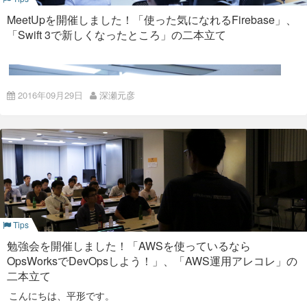
最後になりますが、ISAOでは一緒にサービスを作ってくれるエ
あのポケモンGOを支えるGoogle Cloud。
Googleと共同セミナー開催
ンジニアを絶賛募集中です。 ご興味を持っていただけました
今回も遠いところ足を運んでいただいた参加者の皆様、本当に
MeetUpを開催しました！「使った気になれるFirebase」、
参加者の皆様からも質疑応答の際にたくさんご質問をいただき
ら、まずは気軽に弊社に遊びにいらしてください。
ありがとうございました。 懇親会では、様々な職種の方と貴重
ました。
https://www.colorkrew.com/recruit/
「Swift 3で新しくなったところ」の二本立て
なお話ができ、とても楽しい時間を過ごすことができました。
MeetUPの後は、懇親会！ お酒と万カツ♡
次回Meetupは3月23日（木）開催予定なので、また是非遊びに
来てください。
おわりに
2016年09月29日
深瀬元彦
弊社は今後も社外へ向けた勉強会を引き続き開催していく予定
です。 勉強会テーマについても、参加者の皆さんのご意見を反
映して幅広いジャンルにしていくつもりです。
connpassのISAO Meetupグループに是非ご参加ください！！
http://isao.connpass.com/
最後になりますが、ISAOでは一緒にサービスを作ってくれるエ
ンジニアを絶賛募集中です。 ご興味を持っていただけました
ら、まずは気軽に弊社に遊びにいらしてください。
https://www.colorkrew.com/recruit/
Tips
また、ISAO Meet up Vo.6として
Google社員が語る！今抑え
ておきたいStackdriver/Docker/Container管理
を開催しま
勉強会を開催しました！「AWSを使っているなら
こんにちは、深瀬です。
す！
OpsWorksでDevOpsしよう！」、「AWS運用アレコレ」の
先日の9/28、弊社にてわたしくも登壇させていただいた、第5
Google株式会社をゲストスピーカーに招き、Stackdriver、
二本立て
回目のMeetupを開催しましたので、その様子をご報告させて
Google Contaner Engineという切り口でお話してもらいます。
いただきます。
是非この機会にGoogle Cloudへの理解を深めていただき、今後
こんにちは、平形です。
に活かしてください。
今回は、 ・使った気になるFirebase by 深瀬 ・Swift 3で新しく