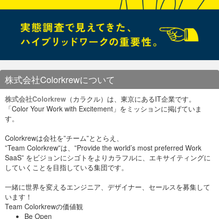
初めてのPlayCanvas(2) - Qiita
Qiita
でもまだ投稿の少ない、未来を感じるプラットフォームで
す。
短い時間ではありましたが、みなさん真剣に聞いていらっしゃ
Github - [playcanvas/engine]
いました。
講師について
懇親会の様子
株式会社Colorkrewについて
平光 昌寛
1984年広島県出身。
株式会社Colorkrew
（カラクル）は、東京にあるIT企業です。
「Color Your Work with Excitement」をミッションに掲げていま
慶応義塾大学卒業。
す。
複数の創業(Sportier,LLC 創業者，株式会社Knowledge
私自身、初めて体験しましたが、頭が少し柔らかくなり、なか
秋葉原名物の万世のハンバーグサンドです。
Colorkrewは会社を”チーム”ととらえ、
Database 取締役，株式会社Media Index 取締役)を経
弊社エンジニアの古山が登壇しました
なか良いですね。
験した後、StartupWeekendTokyo発のサービス「ただ
”Team Colorkrew”は、”Provide the world’s most preferred Work
大変美味しく頂きました。
肉」を創業。
もっともっと良くなる勉強会に、どんどんチャレンジしていき
SaaS” をビジョンにシゴトをよりカラフルに、エキサイティングに
たくなりました。
していくことを目指している集団です。
13歳よりプログラミングをはじめ、15歳の時には県内の
プログラミングコンクールで数々の賞を受賞。
ISAO Meetup名物『今月のミ
一緒に世界を変えるエンジニア、デザイナー、セールスを募集して
懇親会の様子
ート』は!?
19歳の時にロサンゼルスにて1社目の創業を経験、同社
います！
は後にディズニー・ピクサー等大手企業と取引するイラ
今回はまい泉のカツサンドをご用意させていただきました。
Team Colorkrewの価値観
スト制作会社に成長する。
テーブルを囲ってみんなで乾杯！！
Be Open
そして勉強会後の楽しみになってきました、懇親会の肉メニュ