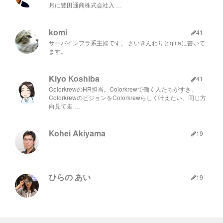
月に豊田通商株式会社入 …
弊社代表の中村も参加し、楽しい会を開く事ができました。 弊
社に興味を持っていただいた方もいらっしゃったみたいで、大
変うれしいです。 皆様ありがとうございました。
komi
41
写真は前回の勉強会後の懇親会の様子です。詳しくは
こちら
を
サーバインフラ系主婦です。 さいきんわりとqiitaに書いて
おわりに
ご覧下さい。
ます。
↓↓↓お申し込みはこちら↓↓↓
HTML5ゲーム開発ができる
PlayCanvas初心者向け勉強会 - connpass
弊社は今後も社外へ向けた勉強会を開催していく予定ですの
Kiyo Koshiba
41
で、 ご都合のつく際は是非ご参加ください。
ColorkrewのHR担当。Colorkrewで働く人たちがすき。
ColorkrewのビジョンをColorkrewらしく叶えたい。同じ方
向見て走 …
おわりに
参加していただいた方からは、 「Onsen UIとCloudendpointを
Kohei Akiyama
19
使ってみたくなった」 「他のプロジェクトの話も聞いてみた
い」 「懇親会の雰囲気がとても良かった」 「これからもISAO
の勉強会には参加していきたい」 などのフィードバックをいた
だき、参加していただいた方にとってご満足いただける内容に
なったのかなと思います。
ひらの あい
19
弊社は今後も社外へ向けた勉強会を開催していく予定ですの
で、 これからもぜひご参加ください。