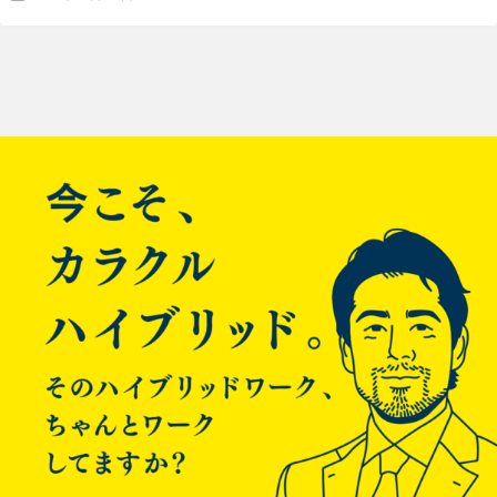
経緯
投
弊社では、会社として社外のエンジニアとの交流や知見共有の
稿
必要性を日々感じており、社内のエンジニアから外部向けの勉
強会を開きたいという声が上がっていました。
ナ
そこでエンジニアが中心となり、初めて外部に向けた勉強会を
開催することとなりました。
ビ
発表内容
ゲ
受付〜開始時間まで、自慢の社内バーカウンターで、Welcome
勉強会のスライド
ドリンクが出るというスタイル!
Swift 3 で新しくなったところ - 表面から見えにくいところを
「OnsenUI + AngularJS + CloudEndpointsで作るSPA 地雷処理
中心に紹介 #ISAOcorp
from
Tomohiro Kumagai
ー
AWSの障害対応など日々1,000台単位のEC2の運用を行なって
デモ画面
の巻」
いる中から得られた運用のコツなどを発表しました。
熊谷様の丁寧かつわかりやすい説明。懇親会でもSwift談義に花
シ
が咲きました。
ョ
ン
↑↑実際にスマートフォンで動かして見てみて下さい！！
初めてのPlayCanvas(1) - Qiita
懇親会の様子