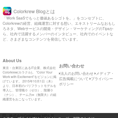
Colorkrew Blogとは
「Work SaaSでもっと価値あるシゴトを。」をコンセプトに、
Colorkrewの経営、組織運営に対する想い、エキストリームなおもし
ろネタ、Webサービスの開発・デザイン・マーケティングのTipsか
ら、社内で活躍するメンバーのインタビュー、社内でのイベントな
ど、さまざまなコンテンツを発信しています。
About Us
お問い合わせ
東京・台東区にあるIT企業、株式会社
Colorkrew(カラクル)。 ”Color Your
法人のお問い合わせ
メディア・
Work with Excitement”をビジョンに掲
広告掲載について
プライバシー
げています。 2015年10月1日（木）
ポリシー
より、日本初のバリフラットモデルを
導入し、管理職０（ゼロ）、階層０
（ナシ）、 チーム力∞（無限大）の組
織運営をおこなっています。
株式会社Colorkrew HPを見