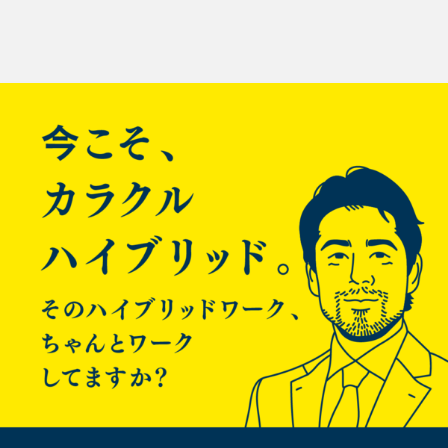
OS：CentOS release 6.5 (Final) バージョン：zabbix-server-
投
2.2.3
稿
「監視データ」→「グラフ」で作成したグラフを見てみると下
記のように日本語の部分が□になってしまいます。 これはアイ
ナ
テムに日本語を使っていて画像変換時にフォントがないのが原
因です。
ビ
ゲ
ー
シ
まずはフォントがおかれている場所を確認します。
ョ
# ls /usr/share/zabbix/fonts/

ン
次にOSに搭載されているフォントを確認します。
$ ls /usr/share/fonts/

dejavu  ipa-gothic  ipa-mincho  ipa-pgothic  ip
IPAを使います。ただシンボリックリンクを張るだけでOKで
す。 特にzabbix-serverの再起動も必要ないです。