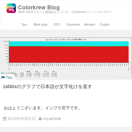
Colorkrew Blog
Work SaaSでもっと価値あるシゴトを。Colorkrewオフィシャルブログ
Tips
Work style
CEO
Colorkrew
Member
English
Tips
zabbixのグラフで日本語が文字化けを直す
おはようございます。インフラ宮下です。
zabbixのグラフ設定は標準では日本語が表示されません。 ※ア
2015年05月01日
miyashitak
イテム名に日本語を使っている場合です。
動作環境はこんな感じです。