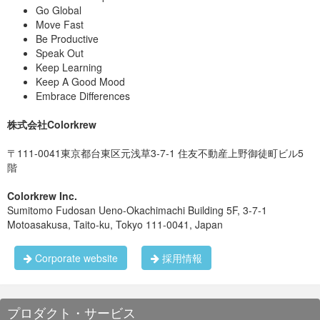
Go Global
Move Fast
Be Productive
Speak Out
Keep Learning
Keep A Good Mood
Embrace Differences
株式会社Colorkrew
〒111-0041東京都台東区元浅草3-7-1 住友不動産上野御徒町ビル5
階
Colorkrew Inc.
Sumitomo Fudosan Ueno-Okachimachi Building 5F, 3-7-1
Motoasakusa, Taito-ku, Tokyo 111-0041, Japan
Corporate website
採用情報
プロダクト・サービス