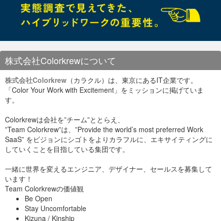
# ln -s /usr/share/fonts/ipa-pgothic/ipagp.ttf 
/usr/share/zabbix/fonts/ipagp.ttf

# vi /usr/share/zabbix/include/defines.inc.php

（変更箇所）

7                                                                                                                             

株式会社Colorkrewについて
39c39

< define('ZBX_GRAPH_FONT_NAME',         'ipag
p'); // font file name

株式会社Colorkrew
（カラクル）は、東京にあるIT企業です。
---

「Color Your Work with Excitement」をミッションに掲げていま
> define('ZBX_GRAPH_FONT_NAME',         'graphf
す。
ont'); // font file name

86c86

Colorkrewは会社を”チーム”ととらえ、
< define('ZBX_FONT_NAME', 'ipagp');

”Team Colorkrew”は、”Provide the world’s most preferred Work
---

SaaS” をビジョンにシゴトをよりカラフルに、エキサイティングに
していくことを目指している集団です。
一緒に世界を変えるエンジニア、デザイナー、セールスを募集して
います！
Team Colorkrewの価値観
Be Open
Stay Uncomfortable
Kizuna / Kinship