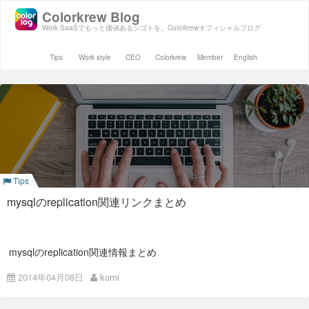
Colorkrew Blog
Work SaaSでもっと価値あるシゴトを。Colorkrewオフィシャルブログ
Tips
Work style
CEO
Colorkrew
Member
English
Tips
mysqlのreplication関連リンクまとめ
mysqlのreplication関連情報まとめ
こんにちは。小宮です。
2014年04月08日
komi
なんだかmysqlのことを聞かれることが多い今日この頃なの
で、
聞かれたときコピペできるように聞かれがちなことが説明され