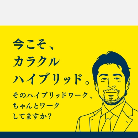
てるリンクをまとめる試みです。
投
この記事だけ読んでも大したことはわかりませんのであしから
ずご了承ください。
稿
（自分がすっかり忘れたときにも役立ちそうです。）
・基本
ナ
現場指向のレプリケーション詳説
漢(オトコ)のコンピュータ道: MySQLレプリケーションを安全
ビ
に利用するための10のテクニック
Art of MySQL Replication.
ゲ
バイナリログに書かれるのは更新系のクエリです。
補足すると、I/Oエラーは、物理的にディスクが壊れた、ネット
ー
ワーク的につながらない、レプリケーション用ユーザのIDとパ
スワードが間違っている、server_idが重複している
シ
などの理由で起こることがあります。SQLエラーの主な原因
は上記の最初のリンクに書いてありますが主に重複エラーが多
い印象です。
ョ
参考までに現在のreplicationまわりの設定値はだいたいこんな
ン
かんじです。
[shell]## replication (master/slave) log-bin=mysql-bin log-bin-
index=mysql-bin.index binlog_format=mixed server-id = 133
relay-log=mysqld-relay-bin relay-log-index=mysql-relay-
bin.index log_slave_updates=1 replicate-ignore-
db=mysql,information_schema,performance_schema binlog-
ignore-db=mysql,information_schema,performance_schema
skip_slave_start read_only slave_net_timeout=120
## replication (for 5.6) gtid-mode = OFF
enforce_gtid_consistency=false master-info-repository=TABLE
relay-log-info-repository=TABLE relay_log_recovery=ON