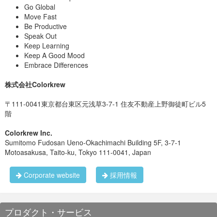
Go Global
Move Fast
Be Productive
Speak Out
Keep Learning
Keep A Good Mood
Embrace Differences
株式会社Colorkrew
〒111-0041東京都台東区元浅草3-7-1 住友不動産上野御徒町ビル5
階
Colorkrew Inc.
Sumitomo Fudosan Ueno-Okachimachi Building 5F, 3-7-1
Motoasakusa, Taito-ku, Tokyo 111-0041, Japan
Corporate website
採用情報
プロダクト・サービス