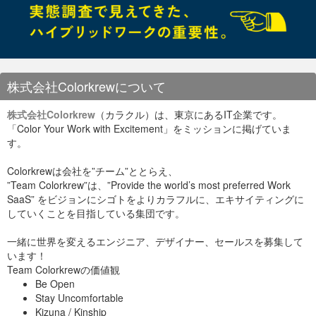
#sync-master-info=1 slave-parallel-workers=0 binlog-
checksum=CRC32 #master-verify-checksum=1 #slave-sql-
verify-checksum=1 binlog-rows-query-log_events=1
#log_bin_use_v1_row_events=ON #sync_binlog=1 report-
port=3306 report-host = 192.168.1.133[/shell]
株式会社Colorkrewについて
株式会社Colorkrew
（カラクル）は、東京にあるIT企業です。
「Color Your Work with Excitement」をミッションに掲げていま
す。
Colorkrewは会社を”チーム”ととらえ、
”Team Colorkrew”は、”Provide the world’s most preferred Work
SaaS” をビジョンにシゴトをよりカラフルに、エキサイティングに
していくことを目指している集団です。
一緒に世界を変えるエンジニア、デザイナー、セールスを募集して
います！
Team Colorkrewの価値観
Be Open
Stay Uncomfortable
Kizuna / Kinship