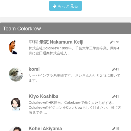
もっと見る
今回の場合は、参加者の中でも該当プロダクトに関わっていな
いメンバーが多いということで、事業開始当初から企画・開発
Team Colorkrew
を担当されているCTOの方から、プロダクトの歴史や過去にや
ってきたことを共有いただく時間をDAY1の午前中に入れるこ
とに。
中村 圭志 Nakamura Keiji
176
この時間はとても大切で、『そうなんだ！』『知らなかっ
株式会社Colorkrew 1993年、千葉大学工学部卒業、同年4
た！』という反応で、一人ひとりが自分ゴト化し、チームが一
体となっていくのが見てわかりました。
月に豊田通商株式会社入 …
また、ゴーリストさん内でもスプリントを主催できるようにな
るという裏目標があったので、ファシリテートの方法も学んで
komi
いただけるよう説明スライドにも工夫を加えました。
41
サーバインフラ系主婦です。 さいきんわりとqiitaに書いて
ます。
Kiyo Koshiba
41
ColorkrewのHR担当。Colorkrewで働く人たちがすき。
ColorkrewのビジョンをColorkrewらしく叶えたい。同じ方
向見て走 …
Kohei Akiyama
19