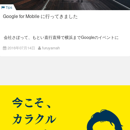
ついて
Design Sprint (デザイン・スプリント) が有効な理由
Tips
Design Sprint (デザイン・スプリント) って結局何？
Google for Mobile に行ってきました
ISAO流Design Sprint ワークショップについて
ISAO流Design Sprint ワークショップ ハイライト
会社さぼって、もとい直行直帰で横浜までGoogleのイベントに
行ってきました。
ワークショップ体験者の声と、運営側の気づき
2016年07月14日
furuyamah
終日イベントにも快く送り出してくれる良い会社です。 リクル
ートもしてるので、
エントリーはこちらから
。
ISAOが考えるUXプロセス 『Loop UX』
さて、この1日分の仕事どっかでリカバらないと。。
投
Design Sprint (デザイン・ス
稿
プリント) とは
ナ
ビ
ゲ
ー
シ