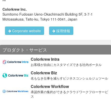
Androidのレイアウトを組むときはだいたいLinearLayoutと
RelativeLayoutを組み合わせて作ると思うのですが、そういっ
ISAOが提供するデザインスプリントでは、1〜2回事前のヒア
たようにLayoutGroupをネストさせてデザインすると、描画速
Colorkrew Inc.
リング・お打ち合わせを経て、タイムスケジュールや内容をア
度に悪影響があるとのことです。 知らんかったよ、というか知
Sumitomo Fudosan Ueno-Okachimachi Building 5F, 3-7-1
レンジします。
っててもそれ以外に手はないんですけれども。
Motoasakusa, Taito-ku, Tokyo 111-0041, Japan
ConstraintLayoutであれば、ほぼそのlayoutのみでデザインで
きるらしく、LayoutGroupのネストも不要になりパフォーマン
ス的にもよし？とのこと。 これは使うしかありません。
Corporate website
採用情報
ただ気になるのは、そのネーミングといい使い勝手といい、こ
れってiOSのStoryboardそのままでは？ というあまりにクリソ
ツな出来でした。 Appleにさされないよね？これ。
まあ、StoryboardはほぼGUI一択でのレイアウトデザインにな
プロダクト・サービス
るため、むしろ設定ファイルさわらせろ！ というジレンマがあ
り、あまり好きになれなかったのですが、ある程度のものが
GUIで作れ、さらに生成されたxmlを手で編集できるのであれば
Colorkrew Intra
結構いいなーと思いました。
お客様が自由にカスタマイズできる社内ポータル
FlexboxLayout
Colorkrew Biz
そしてもうひとつがFlexbox-layoutこれも名前まんまな CSSの
名もなき仕事を減らすビジネスコンシェルジュツール
FlexboxをAndroidのレイアウトに使えるというシロモノのよう
です。 大丈夫か？このパクリっぷり。。
Colorkrew Workflow
一昔前のCSSといえばfloatでの段組。そこで地獄を見た身とし
承認作業の集約ができるクラウドワークフローサービ
ては、Flexboxは結構好きです。でもConstraintLayoutが十分使
い物になるなら、これは覚えなくてもいいかな。 ただ日本のエ
ス
ンジニア @thagikura氏が書いているのでぜひ盛り上がってほ
しい気持ちもあります。