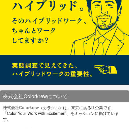
ョ
久々のイベント参加でしたが、なかなか面白かったです。 こう
ン
いうとこに行く楽しみは、テック業界のフロントランナー達の
トラックを聞くのも、もちろんですが、それ以上に参加者を眺
める、に尽きます。 当たり前といえば当たり前ですがうら若い
女性エンジニアからスーツを着たいかにもなリーマン、腹の出
た気むずかしげなおっさんまで、とにかく老若男女色んな人た
ちがいて、この種々雑多な人たちと同じクラスタに居るんだ
な〜と思うとなんか感慨深いものがあります。
『
株式会社ゴーリスト
』
ん？？？
お問い合わせメールをいただいたとき、目をこすりました。
ISAOの
Goalous
(ゴーラス) とまるで兄弟のようなお名前。 し
かも所在地が岩本町⇔秋葉原という近さ。
デザイン・スプリントとは、アメリカのGV (Google Ventures)
お会いしてみると、OKR (Objective/Key Result) を取り入れて
が提唱するデザイン・シンキングのフレームワーク。 約7名の
株式会社Colorkrewについて
いるところや、多国籍で仲の良く、充実した社内制度も似てい
チームを結成し、
月曜日〜金曜日の5日間集中で、課題の抽
て、なんだか他人な気がしませんでした！
出〜試作品を使ったユーザーインタビューまで
おこないます。
なにかの運命でしょうか。
株式会社Colorkrew
（カラクル）は、東京にあるIT企業です。
Google 5Days Design Sprint
とも言われ、Slack・UBER・
さて私自身、Androidアプリデベロッパーですのでその視点か
「Color Your Work with Excitement」をミッションに掲げていま
Saviokeなどのテクノロジー企業から、ブルーボトルコーヒー
ゴーリストさんはHR業界の知見、データマイニングをはじめ
ら面白かったものを拾ってみます。
などのB2C企業まで、欧米のスタートアップを中心に広まって
とした独自の技術力、高いデザイン力を活かして複数のデータ
す。
いる手法です。
集計・分析サービスを運営されています。
Android Studio 2.2