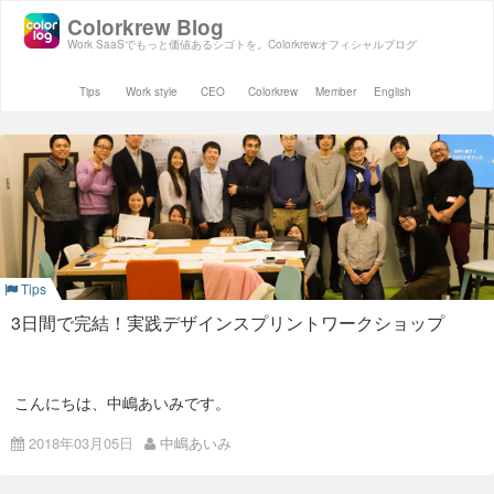
Colorkrew Blog
Work SaaSでもっと価値あるシゴトを。Colorkrewオフィシャルブログ
Tips
Work style
CEO
Colorkrew
Member
English
Tips
3日間で完結！実践デザインスプリントワークショップ
こんにちは、中嶋あいみです。
2月に、株式会社ゴーリストさん向けにデザインスプリントワ
2018年03月05日
中嶋あいみ
ークショップを開催しました！
スプリントマスターとして、UXデザイナーのノブさん (写真1
番右) とともに3日間をファシリテートさせていただきました。