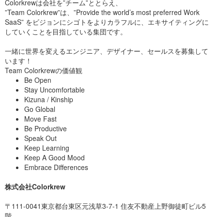
今回は、『
HRogチャート
』をお題に3日間のデザインスプリン
Colorkrewは会社を”チーム”ととらえ、
Design Sprint (デザイン・スプリン
トをおこなうことに決定！
”Team Colorkrew”は、”Provide the world’s most preferred Work
Android StudioとはAndroidアプリ開発に使う開発環境のことで
ト) が有効な理由
SaaS” をビジョンにシゴトをよりカラフルに、エキサイティングに
す。これがないとアプリ作れません。もとい作ることはできま
していくことを目指している集団です。
すがめっちゃハードルがあがります。 Androidニュービーにも
私たちは日頃、『新しいアプリを作りたい』 『Webサイトをリ
簡単にアプリ作成の門を開く。それがAndroid Studio(以下AS)
ニューアルしたいんだけど・・・』 といったご相談を多く受け
です。
一緒に世界を変えるエンジニア、デザイナー、セールスを募集して
ます。
その昔はEclipseというIDEにAndroid Developer Toolというプ
います！
ラグインを追加した環境を使用していたのですが、よりモダン
Team Colorkrewの価値観
で気が効いているIntelliJというIDEベースのものに変わりまし
Be Open
た。 個人的には使い勝手自体はそれほど変わらないと思ってい
ますが、Gradleを使ったビルド周りだけは、antベースのADT
Stay Uncomfortable
より確実に進化していると感じます。ASの話題ではないんです
Kizuna / Kinship
けれども。
Go Global
レイアウトにConstraintLayoutと
Move Fast
Be Productive
FlexboxLayoutが追加
Speak Out
Keep Learning
一人前のデベロッパーとして、AS付属のレイアウトエディタに
なぞ頼らずxmlをガリガリ編集するのだ！ というか、エディタ
Keep A Good Mood
が使い物にならないので、それが唯一の選択肢だ！ ADT時代か
Embrace Differences
らその辺はまったく進歩しとらん！ というのが Androidアプリ
デベロッパーの共通見解だと思うのですが、ようやくまともに
使えるものがでてくるようです。 その名もConstraintLayoutと
株式会社Colorkrew
それをサポートするASのGUIエディタ。
3日間で完結するデザインス
ConstraintLayout
〒111-0041東京都台東区元浅草3-7-1 住友不動産上野御徒町ビル5
プリント
階