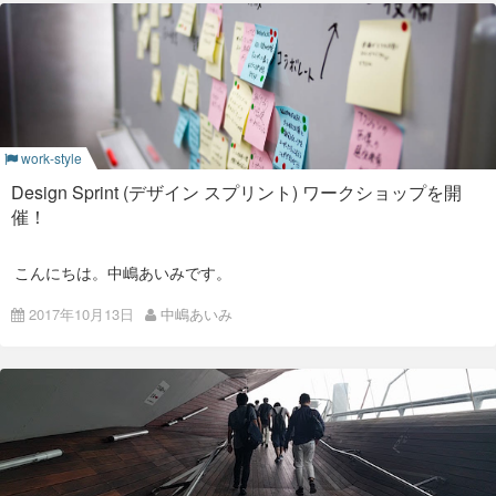
Design Sprint (デザインスプ
リント) って？
デザイン・スプリントとは、アメリカのGV (旧Google
Ventures) が提唱するデザイン・シンキングのフレームワー
ク。 約7名のチームを結成し、月曜日〜金曜日の5日間集中
work-style
で、課題の抽出〜試作品を使ったユーザーインタビューまでお
こないます。
Design Sprint (デザイン スプリント) ワークショップを開
過去記事で詳しく紹介しているので、よかったら読んでみてく
催！
ださい。
Design Sprint (デザイン スプリント) ワークショップを
こんにちは。中嶋あいみです。
開催！
先日ISAOオフィスで、社内メンバー向けに**Design Sprint
Tech Open Air 2017、ベルリン再び！
2017年10月13日
中嶋あいみ
Workshop (デザイン・スプリント・ワークショップ)**を開催し
ました!
昨年末私たち２人はアメリカのテキサス州に２ヶ月弱出張し、
デザイン・スプリントを初めて聞いた方には、概要と進め方の
日々の業務でアジャイル開発・スプリントでの改善をおこなっ
イメージを。 デザイン・スプリントを既に知っている方には、
ているアメリカ人チームと一緒に仕事をしてきました。 そこで
一例として参考になればと思い、ブログ記事にします。
の学び・手法も今回取り入れ、独自のプロセスを試すことがで
きました。
目次
株式会社ゴーリストさんに
Design Sprint (デザイン・スプリント) とは