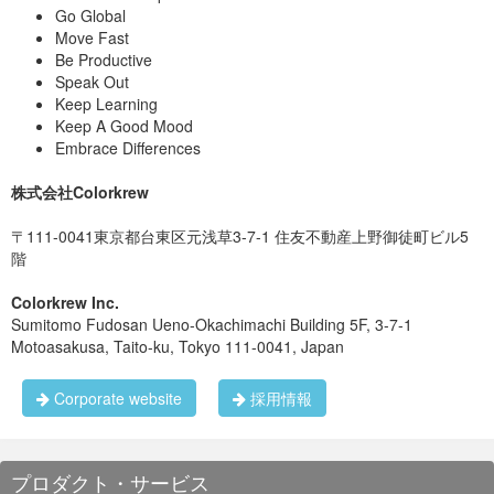
Go Global
Move Fast
Be Productive
Speak Out
Keep Learning
Keep A Good Mood
Embrace Differences
株式会社Colorkrew
〒111-0041東京都台東区元浅草3-7-1 住友不動産上野御徒町ビル5
階
Colorkrew Inc.
Sumitomo Fudosan Ueno-Okachimachi Building 5F, 3-7-1
Motoasakusa, Taito-ku, Tokyo 111-0041, Japan
Corporate website
採用情報
プロダクト・サービス