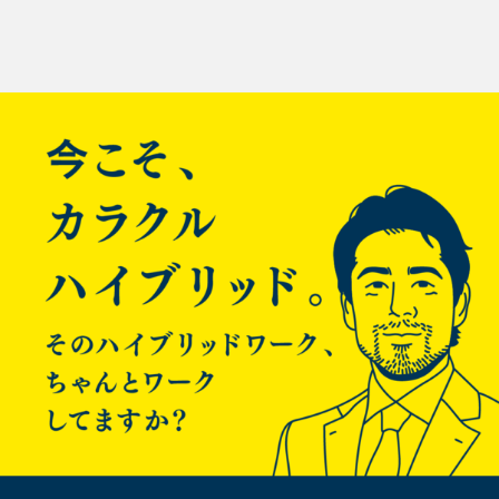
なんらかのクラスタ構成をVPC上で扱う際、VPC上でPrivateIP
投
アドレスを付け替える必要が生じた場合、
awsなので切替スクリプトをAPI使うように修正しないと内部は
稿
ともかく外部から打ったPINGへの応答が帰ってこない。
つまりVIPが移動したことになりません。
ナ
つまり、以下のような感じになります
落とすときは、IF落としてかつCLIも実行する
ビ
[shell]ifconfig eth0:1 down ec2-unassign-private-addresses –
network-interface eni-4b649*** –secondary-private-ip-address
ゲ
10.0.0.96[/shell] ※ec2-unassign-private-addressesの短縮バー
ジョンはec2upip
ー
起動するときも、IF起動かつCLI実行する
[shell]ifconfig eth0:1 up ec2-assign-private-ip-addresses –
シ
network-interface eni-70609*** –secondary-private-ip-address
10.0.0.96[/shell] ※ec2-assign-private-ip-addressesの短縮バー
ジョンはec2apip
ョ
切替元のENI：eni-4b649***
ン
切替先のENI：eni-70609***
参考：
VPC 内の EC2 インスタンス に複数EIPを付与する
ec2-assign-private-ip-addresses - Amazon Elastic Compute
Cloud
ec2-unassign-private-ip-addresses - Amazon Elastic Compute
Cloud
もし、EIPが紐づいてるENIをデタッチ、アタッチしたい場合、
以下のような感じ。(たぶん(自分で試してないです))
[shell]ec2-detach-network-interface ${eni_attach_id} ec2-
attach-network-interface ${ENI_ID} –instance