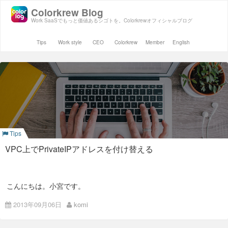
Colorkrew Blog
Work SaaSでもっと価値あるシゴトを。Colorkrewオフィシャルブログ
Tips
Work style
CEO
Colorkrew
Member
English
Tips
VPC上でPrivateIPアドレスを付け替える
こんにちは。小宮です。
ちょっと前にAWSのVPC上でVIP(VirtualIPアドレス)を移動させ
る需要があって検証したのですが、
2013年09月06日
komi
個人的にメモってただけだったのと、質問される機会が数回あ
りましたので簡単にですが投稿しておきます。