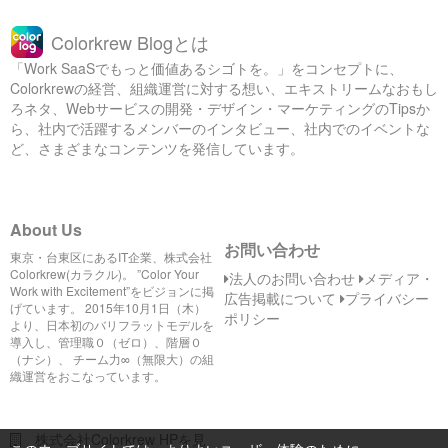
Colorkrew Blogとは
「Work SaaSでもっと価値あるシゴトを。」をコンセプトに、
Colorkrewの経営、組織運営に対する想い、エキストリームなおもし
ろネタ、Webサービスの開発・デザイン・マーケティングのTipsか
ら、社内で活躍するメンバーのインタビュー、社内でのイベントな
ど、さまざまなコンテンツを発信しています。
About Us
お問い合わせ
東京・台東区にあるIT企業、株式会社
Colorkrew(カラクル)。 ”Color Your
法人のお問い合わせ
メディア・
Work with Excitement”をビジョンに掲
広告掲載について
プライバシー
げています。 2015年10月1日（木）
ポリシー
より、日本初のバリフラットモデルを
導入し、管理職０（ゼロ）、階層０
（ナシ）、 チーム力∞（無限大）の組
織運営をおこなっています。
株式会社Colorkrew HPを見