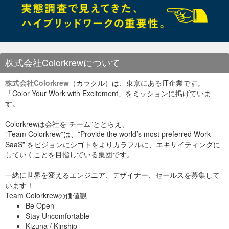
${target_instance_id} –device-index
${TARGET_DEVICE_INDEX}[/shell]
加えて、ifupしてip route処理をするといいらしい。
[shell]ifconfig eth${TARGET_DEVICE_INDEX} up
株式会社Colorkrewについて
株式会社Colorkrew
（カラクル）は、東京にあるIT企業です。
「Color Your Work with Excitement」をミッションに掲げていま
す。
Colorkrewは会社を”チーム”ととらえ、
”Team Colorkrew”は、”Provide the world’s most preferred Work
SaaS” をビジョンにシゴトをよりカラフルに、エキサイティングに
していくことを目指している集団です。
一緒に世界を変えるエンジニア、デザイナー、セールスを募集して
います！
Team Colorkrewの価値観
Be Open
Stay Uncomfortable
Kizuna / Kinship