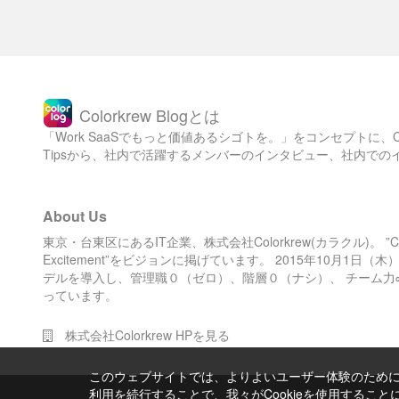
Colorkrew Blogとは
「Work SaaSでもっと価値あるシゴトを。」をコンセプトに
Tipsから、社内で活躍するメンバーのインタビュー、社内で
About Us
東京・台東区にあるIT企業、株式会社Colorkrew(カラクル)。 ”Color 
Excitement”をビジョンに掲げています。 2015年10月1
デルを導入し、管理職０（ゼロ）、階層０（ナシ）、 チーム力
っています。
株式会社Colorkrew HPを見る
このウェブサイトでは、よりよいユーザー体験のためにC
利用を続行することで、我々がCookieを使用するこ