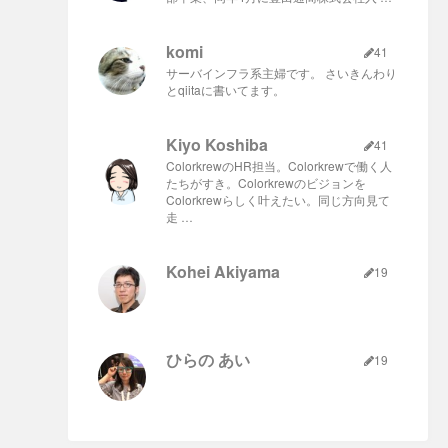
komi
41
サーバインフラ系主婦です。 さいきんわり
とqiitaに書いてます。
Kiyo Koshiba
41
ColorkrewのHR担当。Colorkrewで働く人
たちがすき。Colorkrewのビジョンを
Colorkrewらしく叶えたい。同じ方向見て
走 …
Kohei Akiyama
19
ひらの あい
19