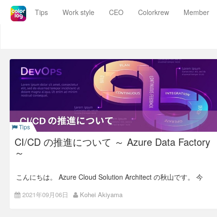
Colorkrew
Tips
Work style
CEO
Colorkrew
Member
Blog
Colorkrew Blog
Work SaaSでもっと価値あるシゴトを
Tips
CI/CD の推進について ～ Azure Data Factory
～
こんにちは。 Azure Cloud Solution Architect の秋山です。 今
回は推進している CI/CD の取り組みについて、 Azure Data
Factory(以下、ADF) を取り上げて紹介します。 ADF そのもの
2021年09月06日
Kohei Akiyama
の紹介については今回は触れません。少し古いですが以前ハン
ズオンしたときの記事がありますので、参考にしてください。
Azure Data Factory 入門ハンズオンの資料を公開します