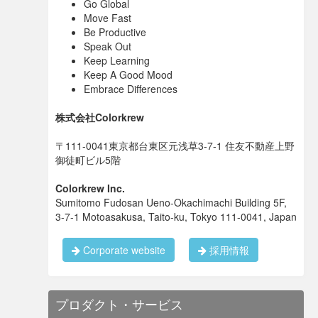
Go Global
Move Fast
Be Productive
Speak Out
Keep Learning
Keep A Good Mood
Embrace Differences
株式会社Colorkrew
〒111-0041東京都台東区元浅草3-7-1 住友不動産上野
御徒町ビル5階
Colorkrew Inc.
Sumitomo Fudosan Ueno-Okachimachi Building 5F,
3-7-1 Motoasakusa, Taito-ku, Tokyo 111-0041, Japan
Corporate website
採用情報
プロダクト・サービス