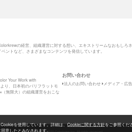
、Colorkrewの経営、組織運営に対する想い、エキストリームなおもし
のイベントなど、さまざまなコンテンツを発信しています。
お問い合わせ
Your Work with
法人のお問い合わせ
メディア・広
日（木）より、日本初のバリフラットモ
∞（無限大）の組織運営をおこな
ookieを使用しています。詳細は、
Cookieに関する方針
をご参照くだ
とに同意したとみなされます。
©
Copyright
2020 Colorkrew Inc. All rights reserved.