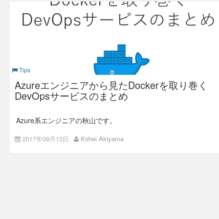
なぜ CI/CD を推進している
のか
みなさんは時間を持て余してますか？ 私はいつももっと欲し
いと思うことが多いです。 もし時間が袋詰めで売ってたら買
いたいくらいです。
Tips
そんな有限で平等なリソースである時間を有効活用するために
Azureエンジニアから見たDockerを取り巻く
も、 CI/CD の推進は重要です。
DevOpsサービスのまとめ
開発/検証/本番環境の3環境があるプロジェクトにおいて、開
発環境より後述の環境に対しては、開発環境と同じ成果物を自
動的にデプロイしたい、というニーズがあります。 その背景
は、開発環境で修正したバグが検証/本番環境で発生してしま
Azure系エンジニアの秋山です。
うといったつまらない問題を回避したい、というものです。
最近 Azure で Webサービスを Docker で動かす PaaS の
Web
もしも人が3環境を手動でデプロイしていると、こういったつ
2017年09月13日
Kohei Akiyama
App for Containers が GA
となり、
プレビューの頃から使って
まらない問題がかなりの頻度で発生してしまいます。 人はミ
いた
立場としては嬉しい限りです。
スをする生き物なので、避けがたい問題に時間を費やすのでは
なく、価値を生み出すことに時間を割きたいものです。
今回は Production での導入が広がっていきそうな Docker を
投
取り巻く Dev/Ops のサービスをまとめてみます。
Azure Data Factory の CI/CD
稿
Docker を取り巻く要素
構築例
ナ
Docker を使って Dev/Ops を構成するためには、
構成イメージとしては以下のとおりです。
ビ
Dockerfile を含めたリポジトリを管理するソースコード