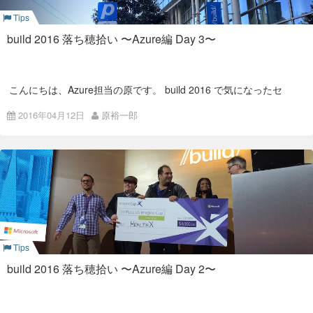
Microsoft Buildって？
があるようです。
Tips
Microsoftの開発者向けカンファレンスのようです。 Azure
一方AWSも
こちら
から確認すると、
build 2016 落ち穂拾い 〜Azure編 Day 3〜
Build、ではなくMicrosoft Buildとなっているので、Microsoft関
AWS Fargate
連の最新アップデート発表会と言ったところでしょうか。
Session Schedulerを見ても、Office 365やらPower BIのセッシ
ョンもあったりしました。 以前から参加している人に聞くと、
Amazon Elastic Container Service(ECS)
年々Azureの取扱が多くなってきているとのことです。
こんにちは、Azure担当の原です。 build 2016 で気になったセ
Amazon Elastic Container Service for Kubernetes(EKS)
ッションAzure編、最終日のDay 3 です。
どうやって行くの？
2016年04月12日
原裕一郎
Amazon Elastic Container Registry(ECR)
Day 3
去年はツアーがあったとのことでしたが、今回は個別申し込み
が上げられていました。
でした。 PTSさんがホテル、航空券、Build参加申し込みまで
最終日、今日は15時までで基調講演もありません。
してくれました。
HoloLens体験コーナー
行くまでにやっておくこと
この夏JPLで公開予定の「
Destination Mars
」が体験できるブー
Build参加登録をするとContact Preferencesを確認して下さい
スがありました。 が、9時過ぎに並びに行ったものの間に合わ
とメールが来ますので登録します。
ず。後で聞いたところによると、相当早い時間から並んでいた
登録が完了すると、登録完了メールが飛んできます。
ようです。
Tips
build 2016 落ち穂拾い 〜Azure編 Day 2〜