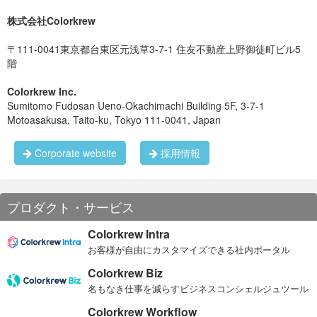
▼イベントの主なポイントはこちらをどうぞ。 知っておくべき
株式会社Colorkrew
Build 2016 における発表まとめ【4/4 更新】 | Microsoft
Partner Network ブログ
〒111-0041東京都台東区元浅草3-7-1 住友不動産上野御徒町ビル5
https://blogs.technet.microsoft.com/mpn_japan/2016/04/04/build-
2016-announcements-summary/
階
Colorkrew Inc.
Sumitomo Fudosan Ueno-Okachimachi Building 5F, 3-7-1
Motoasakusa, Taito-ku, Tokyo 111-0041, Japan
Corporate website
採用情報
プロダクト・サービス
Colorkrew Intra
お客様が自由にカスタマイズできる社内ポータル
Colorkrew Biz
名もなき仕事を減らすビジネスコンシェルジュツール
Colorkrew Workflow