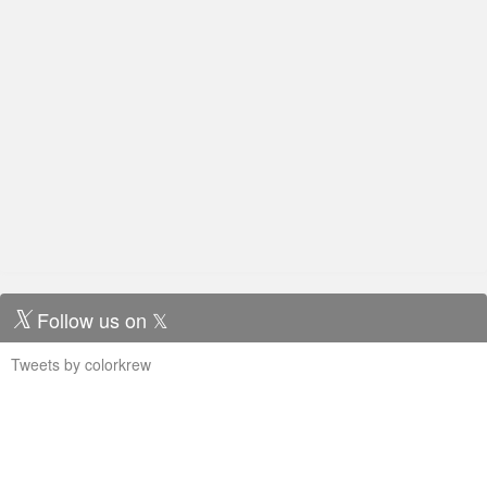
気を取り直してAmazon Goへ。事前にアプリケーションの登録
が必要です。 色々手にとっては戻したりしましたが、最終的に
持ち出した商品がちゃんと記録されていました。 間違っていた
場合はキャンセルもできるようです。
Follow us on 𝕏
Tweets by colorkrew