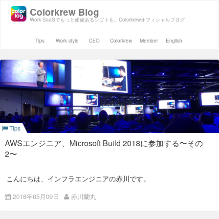
Colorkrew Blog
Work SaaSでもっと価値あるシゴトを。Colorkrewオフィシャルブログ
Tips
Work style
CEO
Colorkrew
Member
English
Tips
AWSエンジニア、Microsoft Build 2018に参加する〜その
2〜
こんにちは、インフラエンジニアの赤川です。
引き続きBuild 2018に参加しています。
2018年05月09日
赤川蘭丸
初日と本日はKey Noteがあったのですが、Azureだけに留まら
ず、HoloLensやMicrosoft製品、Visual Studioなどのアップデー
トも盛り込まれており、特にOffice製品周りは聞いていてもち