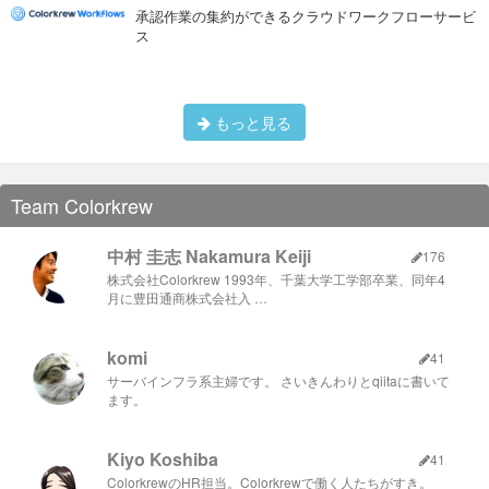
承認作業の集約ができるクラウドワークフローサービ
ス
もっと見る
到着後
Team Colorkrew
ホテルにチェックインするまで時間があるので、Microsoft本
社・・ではなくAmazon本社を見学に行きます。 Microsoftは冒
頭に記載したように少し離れたレドモンドなので、移動には時
間がかかります。
中村 圭志 Nakamura Keiji
176
弊社古山が本社見学した際の記事は
こちら
になりますので、気
株式会社Colorkrew 1993年、千葉大学工学部卒業、同年4
になる方はご覧ください。
月に豊田通商株式会社入 …
中も入れるものだと思っていましたが、休日だからか？The
Spheres以外は入ることが出来ませんでした。
komi
41
サーバインフラ系主婦です。 さいきんわりとqiitaに書いて
ます。
Kiyo Koshiba
41
ColorkrewのHR担当。Colorkrewで働く人たちがすき。