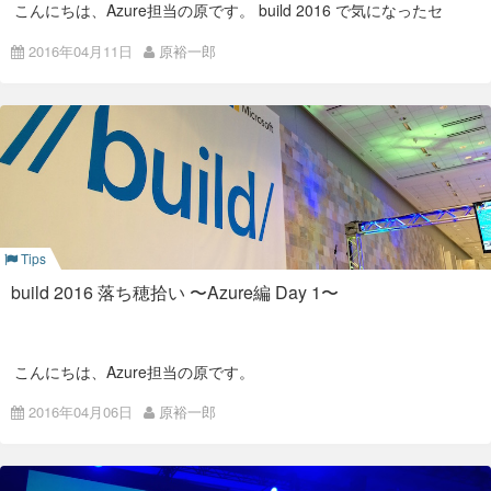
こんにちは、Azure担当の原です。 build 2016 で気になったセ
ッションAzure編、Day 2 にまいります。
2016年04月11日
原裕一郎
Day 2
キーノートは割愛。
【ランチ】
ポテトサラダにポテチが付いてくるという謎な構成。これが
buildか…
【Delivering Applications at
Tips
Scale with DocumentDB,
build 2016 落ち穂拾い 〜Azure編 Day 1〜
Azure’s NoSQL Document
Database】
こんにちは、Azure担当の原です。
https://channel9.msdn.com/Events/Build/2016/B840
2016年04月06日
原裕一郎
build では数多くの発表がありましたが、まずはAzure関連か
【Building Collaborative
ほんとのセッション名は「Spartans, zombies and building for
ら。 現地で参加したセッションの中から、特に気になったもの
planet scale」だったものの大人の事情でNGだったそうで。 今
を中心にご紹介していきます。
Educational Experience in
回いろいろとエンハンスされたDocumentDBのお話しでした。
HALO5 や WALKING DEAD といった実際のゲームに利用した
尚、セッションの動画や資料は「Channel 9」で公開されてい