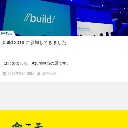
HoloLens】
際のパフォーマンスデータも発表されていました。10億リクエ
ます。buildの3日間だけでも大量のセッションがありましたの
スト/日に対して99%のクエリは10ms以下で応答していたとの
で、参加しきれなかったものはこれから見ていこうと思ってま
こと。しっかりスケールしてますね。 これまでちょっと取っつ
す。
https://channel9.msdn.com/Events/Build/2016/T703-R3
きづらい印象のDocumentDBでしたが、インタフェースが
https://channel9.msdn.com/Events/Build/2016
MongoDB互換になったり、Partitioned Collections や Global
リンクは張ったもののビデオは公開されていませんでした。残
登録にはLinkedInアカウントまたはMicrosoftアカウントが必要
Database が発表されたりと、面白くなってきました。
念。 Unityを使って複数のHoloLens間で協調動作するアプリの
になります。 re:inventやAWS Summitでは人気セッションを早
全体的な感想
作り方を説明していました。Unity万能ですね。 どれか1台の
く予約しないと、と焦ってセッションリストとにらめっこしま
おやつ登場
Tips
HoloLensがサーバーとなって、サーバー・クライアントモデル
すが、 そこは大丈夫。１週間くらい前にならないとセッション
で同期動作するそうです。
一覧が発表されませんでした。気長に待ちましょう。
基調講演にもありましたが、Azureに関する今年のキーワード
build 2016 に参加してきました
は「Choice + Flexibility」「Productivity」「Enterprise
リンゴとバナナとナッツとチーズ。これはおいしい。
【Azure Data Lake and
Ready」だったようです。 特にインフラ系のセッションでは
「Hyper-Scale」という単語が良く出てきていました。イベン
Azure Data Warehouse:
ト中にGAの発表があった Service Fabric なんかが象徴的です
が、より大規模なアプリケーションを支える基盤を柔軟に使え
はじめまして。Azure担当の原です。
るというアピールですね。
Applying Modern Practices to
3月29日～4月1日(現地時間)にサンフランシスコで開催された
2016年04月05日
原裕一郎
マイクロソフトの技術者向けカンファレンス「build 2016」に
Day 1
Your App】
参加してきました。
投
https://channel9.msdn.com/Events/Build/2016/B813
【A Lap Around Azure’s Open
【Microsoft Build Developer Conference | March 30 – April 1,
Azure Data Lake と Azure Data Warehouse を上手に使って、
2016】
https://build.microsoft.com/
稿
Source Driven Innovation, Part I:
モダンなアーキテクチャで大規模データの分析を行いましょ
う、というお話しでした。 「Ingestion」「Staging」
Shipping Penguins in the Cloud |
ナ
「Processing」「Serving」の4ステージに分類して、それぞれ
速報的な記事はもう出揃っているかと思いますので、いきなり
Build 2016 | Channel 9】
のステージでどんなアプローチが適しているのかという話で、
ですが全体を通して感じたことを1つ。 今年の Build を象徴し
ビ
Azureの機能説明というよりは大規模データをどう扱えば良い
ているなと感じたビデオがこちらです。 【Microsoft
かという一般論が中心でした。
Cognitive Services: Seeing AI app (audio description
https://channel9.msdn.com/Events/Build/2016/B801