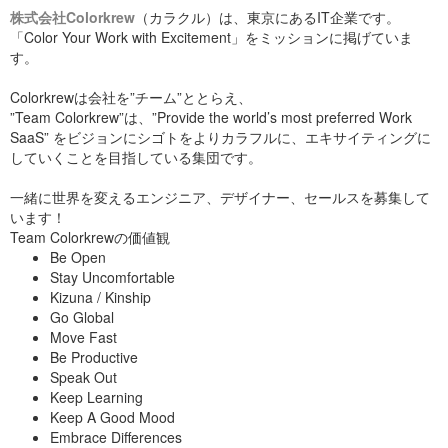
基調講演1日目の最後に流れたので、ご覧になった方も多いと
株式会社Colorkrew
（カラクル）は、東京にあるIT企業です。
思います。
【Overview of the MyDriving
「Color Your Work with Excitement」をミッションに掲げていま
今回のBuildで発表された Cognitive Services を使って、目が見
す。
えないエンジニアの生活をどのようにサポートしているかの実
An Azure IoT and Mobile
例を示した動画です。 講演中、サティアCEOが「Is
technology empowering people」と何度か言っていたのはこう
Suite】
Colorkrewは会社を”チーム”ととらえ、
いうことだったんですね。 テクノロジーで何ができるのか、
”Team Colorkrew”は、”Provide the world’s most preferred Work
具体論が示されたことで、デベロッパーに対しては「既にある
素材でもここまでできるよ」と強く背中を押された気がしま
SaaS” をビジョンにシゴトをよりカラフルに、エキサイティングに
https://channel9.msdn.com/Events/Build/2016/T619
す。 長丁場も終わりにさしかかって緩みかけた会場の雰囲気
していくことを目指している集団です。
が一変したこの瞬間を現地で過ごせたことが、今回いちばんの
収穫だったかもしれません。
一緒に世界を変えるエンジニア、デザイナー、セールスを募集して
います！
今年のbuild、去年のような派手さはありませんでしたが、かつ
Team Colorkrewの価値観
てはビジョンだけだった技術が実際に使えるSDKやAPI、
Be Open
HoloLensのようなデバイスとして登場するなど、確実に推進し
ていく姿勢をはっきりと見せてくれました。それはまた、「フ
Stay Uncomfortable
ィードバックを求めています」というのが言葉だけで無いこ
Kizuna / Kinship
と、動くコードを通じてデベロッパーと対話しようという姿勢
Go Global
なのだと感じられました。
Move Fast
このあたりは、現地を訪れたからこそ強く感じられたことのよ
Be Productive
うに思います。
Speak Out
Keep Learning
といったような、技術はもちろんですが思わぬ角度からの刺激
Keep A Good Mood
も受けられた3日間のイベントでした。
Embrace Differences