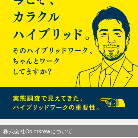
ゲ
version)】
Open Source のいろんなソリューションがAzure上でも展開さ
【Building Hyper-Scale Web
ー
れていますよというお話。 * Open API と Swagger * MariaDB
Cluster & Maxscale on Azure * Elastic Product Portfolio
and Mobile Apps with Azure
(Kibana, Elasticsearch, Logstash ES-Hadoop Beats) *
シ
DataStax
App Service】
ョ
https://channel9.msdn.com/Events/Build/2016/B825
ン
セッション一覧から気になるセッションを確認します。 k8s、
IoTなどを中心にスケジューリングしました。
また、セッション一覧公開と共にBuildアプリも公開されますの
でスマホにインストールしておきます。
いざ出発
成田から約８時間でシアトルへ到着します。
空港からシアトルのダウンタウンへはシャトルバスやらタクシ
ーなどもありますが、今回はリンク・ライト・レールと呼ばれ
る電車で移動しました。 所要時間は４０分程。１０分間隔位で
運行しているようです。 到着日は大谷がセーフコ・フィールド
で登板する日で、途中のスタジアム駅では沢山の人が降りてい
きました。
株式会社Colorkrewについて