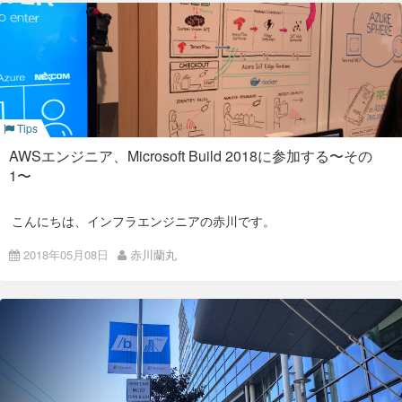
ょっと良くわからない・・となることが多かったです。 ちなみ
に本日一番の盛り上がりはnotepad（メモ帳）のLF改行コード
対応、でした。
Key Note後はセッションやWork Shop、展示会場が用意されて
います。
本日はContainerサービスについて両クラウドの比較をしてみ
たいと思います。
Tips
Container
AWSエンジニア、Microsoft Build 2018に参加する〜その
1〜
Key Noteやセッションリストを見てもContainer、とりわけ
kubernetesの文字が目立ちました。 AzureのContainerサービ
スを
こちら
から確認すると、
こんにちは、インフラエンジニアの赤川です。
Azure Kubernetes Service (AKS)
GW明け（正確には最終日）からアメリカのシアトルに来てい
2018年05月08日
赤川蘭丸
ます。
Azure Container Instances(ACI)
AWSエンジニアの方ですとシアトル言えばAmazonの本社があ
Azure Container Registry(ACR)
り、Amazon Go、The Spheresなど聞いた事があると思います
が、実はMicrosoft本社もシアトルから少しの距離にあるレドモ
ンドにあるそうで、こちらもお膝元となっています。
Azure Service Fabric
今回は
橋本豪
とMicrosoft Build 2018をレポートします。 初回
Azure App Service
は私の様に初めてBuildに参加する方向けの準備や会場について
の説明となります。
Azure Batch