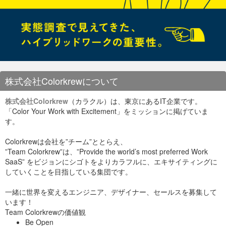
Since this is my first post in ISAB, I’d like to explain how our
company works in organization point of view. As of October
1st, ISAO is operating under the ‘Super Flat Organization l: 0
management, 0 hierarchy, maximize team power!
株式会社Colorkrewについて
株式会社Colorkrew
（カラクル）は、東京にあるIT企業です。
「Color Your Work with Excitement」をミッションに掲げていま
す。
Colorkrewは会社を”チーム”ととらえ、
”Team Colorkrew”は、”Provide the world’s most preferred Work
SaaS” をビジョンにシゴトをよりカラフルに、エキサイティングに
していくことを目指している集団です。
一緒に世界を変えるエンジニア、デザイナー、セールスを募集して
います！
Team Colorkrewの価値観
Be Open