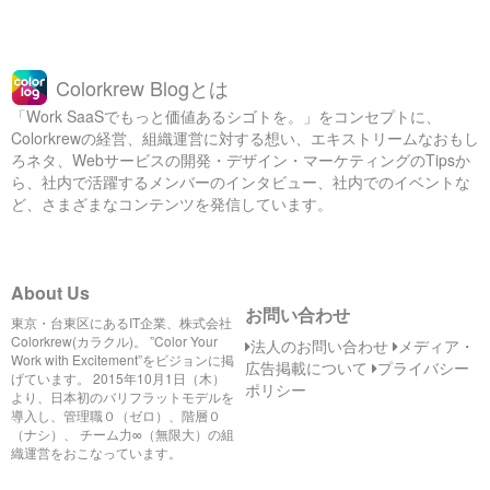
Colorkrew Blogとは
「Work SaaSでもっと価値あるシゴトを。」をコンセプトに、
Colorkrewの経営、組織運営に対する想い、エキストリームなおもし
ろネタ、Webサービスの開発・デザイン・マーケティングのTipsか
ら、社内で活躍するメンバーのインタビュー、社内でのイベントな
ど、さまざまなコンテンツを発信しています。
About Us
お問い合わせ
東京・台東区にあるIT企業、株式会社
Colorkrew(カラクル)。 ”Color Your
法人のお問い合わせ
メディア・
Work with Excitement”をビジョンに掲
広告掲載について
プライバシー
げています。 2015年10月1日（木）
ポリシー
より、日本初のバリフラットモデルを
導入し、管理職０（ゼロ）、階層０
（ナシ）、 チーム力∞（無限大）の組
織運営をおこなっています。