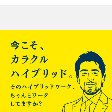
投
稿
ナ
ビ
ゲ
ー
シ
ョ
ン