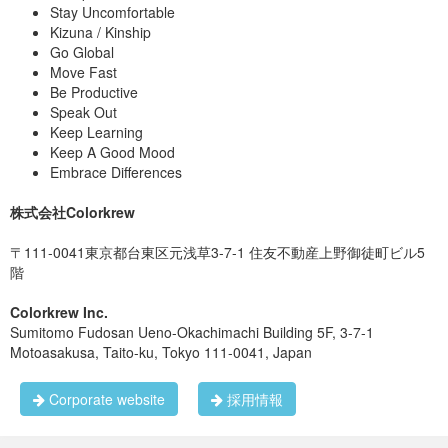
Stay Uncomfortable
Kizuna / Kinship
Go Global
Move Fast
Be Productive
Speak Out
Keep Learning
Keep A Good Mood
Embrace Differences
株式会社Colorkrew
〒111-0041東京都台東区元浅草3-7-1 住友不動産上野御徒町ビル5
階
Colorkrew Inc.
Sumitomo Fudosan Ueno-Okachimachi Building 5F, 3-7-1
Motoasakusa, Taito-ku, Tokyo 111-0041, Japan
Corporate website
採用情報