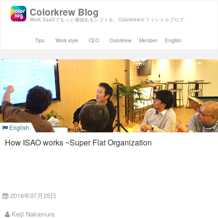
Colorkrew Blog
Work SaaSでもっと価値あるシゴトを。Colorkrewオフィシャルブログ
Tips
Work style
CEO
Colorkrew
Member
English
English
How ISAO works ~Super Flat Organization
Introduction
2016年07月25日
Hi! My name is Keiji Nakamura, CEO/Managing Director here
Keiji Nakamura
at ISAO.