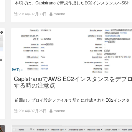
# source /etc/profile.d/rvm.sh

本項では、Capistranoで新規作成したEC2インスタンスへSSH
# rvm list

で初回ログインした際の、保守用ユーザの作成、初期ユーザに
対してのパスワード設定、サーバのホスト名設定など、いわゆ
（※ rvm rubies と表示されればインストール完了）

2014年07月30日
maeno
るサーバ環境の初期設定を行うタスクを作ってみます。
# ruby -v

ruby 2.0.0p451 (2014-02-24 revision 45167) [x8
その前に、ホスト名のつけ方としての色々と試してみての所感
なのですが、初回SSHログイン後にそれぞれのインスタンスに
6_64-linux]

対してHOSTS設定する際にEC2側にタグ付けてしていっても
# rvm install 2.0.0 -- --with-openssl-dir=/et
できるのですが、まずインスタンス作成する時にあらかじめホ
c/pki/tls

スト名の元となるタグを付けておいて、各インスタンスログイ
# ruby -v

ン後はそのタグを参照してHOST名を設定する方がスマートだ
ruby 2.0.0p481 (2014-05-08 revision 45883) [x8
と思いました。特に複数インスタンスを同時に立てる時などに
ホスト名に連番を振りたいとかいう時は、カウンター変数を使
6_64-linux]

って回している
時にそのカウン
ec2.instances.create()
# gem install rails --no-ri --no-rdoc

ターの数値を転用できるので簡単でした。ということで、イン
# gem install capistrano

スタンス作成時にタグを追加する方法ですが、
Tips
# gem install capistrano_colors

# gem install capistrano-ext

CapistranoでAWS EC2インスタンスをデプ
# タグ情報

# gem install railsless-deploy

する時の注意点
set :host_name, 'deploy-client'

# cap --v

 （※ cap aborted! ～と表示されればインストール完了）

～（中略）～

前回のデプロイ設定ファイルで新たに作成されたEC2インスタ
ンスには、
キーペア
や
セキュリティグループ
などが設定されて
    created_instances = []

デプロイサーバにてデプロイプロジェクトを実行するユーザを
いなかったため、そのままでは作成したインスタンスにSSHで
2014年07月25日
maeno
2)Alarm設定
    cnt = 0

作成しておきます。デプロイタスクの内容にもよるのですが、
アクセスできませんでした…
1
orz
対象のユーザはsudo権限を持っていた方が都合が良いかと思
    while cnt < fetch(:instance_count) do

右部分にある[Create Alarm]を選択すると、CreateAlarm画面
その後、色々とデプロイ設定を修正して、作成したEC2インス
います。ユーザを作成したら、そのユーザで再ログインして、
      i = ec2.instances.create(

が表示されるため、各項目を入力します。
タンスにSSHでログインするところまで出来たので、その経緯
ホームディレクトリで、Capistrano3用のプロジェクトを作成
        ～（中略）～

を備忘録として書いてみた次第。 まぁ、CapistranoでAWSの
します。
Send a Notification to → 別項目にて、SNS topicを
      )
