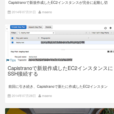
それでは、夢の扉を開きましょう。
Capistranoで新規作成したEC2インスタンスが完全に起動し切
ンスが停止しているので、
オブジェ
instance_status_set
っていない状態で、そのインスタンスに対してSSHアクセスす
クト内にステータスがないということをあらかじめ想定して処
るタスクを実行すると、どこかしらでエラーになってタスクが
理を作る必要がある。 また、ターミネートされたインスタン
レガシーな開発と運用
2014年07月31日
maeno
完了しません。そこで、デプロイ対象となるEC2インスタンス
スは
メソッドを実行
client.describe_instance_status
の起動状態をチェックして、完全に起動していない状態の場合
する対象自体がないことので、こちらも注意する必要がある。
sleepして起動を待つようなタスクを作りました。
開発環境、公開環境の構築は、構築手順書を元に手動で
さて、上記もろもろを踏まえてEC2インスタンスのステータス
インストールしている。
AWSのEC2インスタンスには3つのステータス情報があり、こ
確認するRubyプログラムを作ってみた。
の全てのステータスを確認しないと、インスタンスの完全起動
公開環境のサーバー増設は１台ずつ手動でキッティング
chkins.rb
状態とは言えないので、注意が必要でした（下図参照）。
している。
# encoding: utf-8

パッチの適用、バージョンアップは手動で１台ずつ手順
require "aws-sdk"

書を元に実行している。
def check_instance_status

Tips
バージョン管理はしないで各自、修正ファイルをFTPで
ファイルをアップロードしている。
Capistranoで新規作成したEC2インスタンスに
    ec2 = AWS::EC2.new(

SSH接続する
      :access_key_id => Params[:access_key_i
これらをヒューマンエラーなく、ストレスなく運用できるのは
スーパーマンです。 そして、開発、運用メンバー全員が自分
d], 

と同じスーパーマンでなければいけません。 凡人の僕には無
      :secret_access_key => Params[:secret_acc
理です。
前回に引き続き、Capistranoで新たに作成したEC2インスタン
ess_key], 

スにSSHでログインしてみます。
      :region => Params[:region]

現代の開発と運用
    )

2014年07月28日
maeno
まず、事前準備として、AWS側で新規インスタンス用のキー
ペアを作成しておきます。AWSマネージメントコンソールの
「EC2」メニューから「NETWORK & SECURITY」カテゴリ
現代のもの凄い勢いで変化するサービス要求に耐えるには、
    AWS.memoize do

インスタンスが起動しているかどうかの確認は、AWSマネー
の「Key Pairs」メニューで、キーペアを作成できるので、必
様々なものを効率化しなければいけません。
      status = []

ジメントコンソールでいうところの「Instance State」が
要に応じて作成してください。本項の例では、「deploy-test」
素早くリリースしてユーザの反応を見ては仕様を変更してすぐ
であるかを判定すればOKなのですが、実際にインス
      if ec2.instances[Params[:instance_id]].e
running