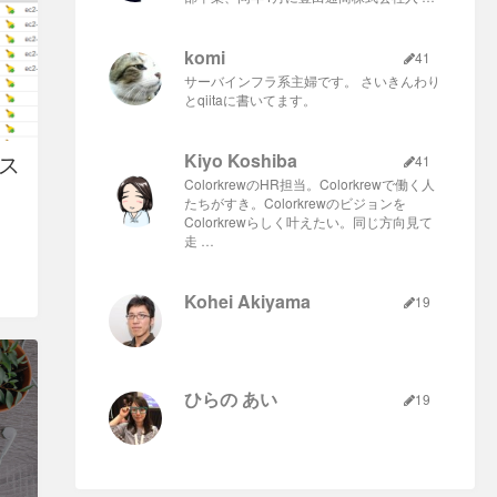
komi
41
サーバインフラ系主婦です。 さいきんわり
とqiitaに書いてます。
ンス
Kiyo Koshiba
41
ColorkrewのHR担当。Colorkrewで働く人
たちがすき。Colorkrewのビジョンを
Colorkrewらしく叶えたい。同じ方向見て
走 …
Kohei Akiyama
19
ひらの あい
19