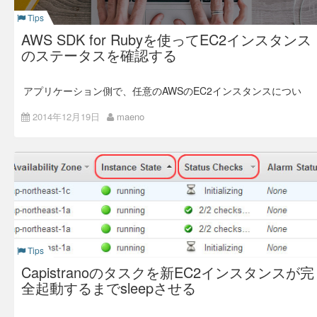
開発者、インフラ担当者の方。
Tips
拡張ネットワーキングも標準装備され、低遅延化などが
これから新しいプロジェクトを立ち上げるんだけど、構
施されている。
AWS SDK for Rubyを使ってEC2インスタンス
成どうしようか悩んでる方。
のステータスを確認する
パフォーマンスの劇的な向上や新しい何かを期待されていたユ
サーバーの台数が多くなったらどうしよう。と悩んでい
ーザー様は残念がっている方もいるようですが、
る方。
HVM のみのサポート、CPU、ストレージ、ネットワーク周り
アプリケーション側で、任意のAWSのEC2インスタンスについ
の底上げを行っており、インフラとして順当な進化を遂げてい
開発要員が急に増えたらどうしよう。と悩んでる方。
て、現在の稼働状況をリアルタイムに確認したい時がある。例
るなぁ、というのが僕の感想です。
えば外部アプリケーションからEC2インスタンスを起動させた
2014年12月19日
maeno
DevOps
とか
スケーラブル
な環境とかに興味があって、
り、停止させたりする場合などに、インスタンスの稼動状況を
でも今ひとつ踏み出せない方。
確認してステータスが変わったら次のプロセスを実行したいと
かいうケースが、それに当てはまる。
上記を実践してみようとしたけど、挫折してしまった
SDK for Rubyでは、
クラスの
AWS::EC2
方。
メソッドで特定のEC
client.describe_instance_status
インスタンスのステータスを取得することができる。インスタ
開発環境で動いているコードがなぜか公開環境で動かな
ンスのステータスには
と
system_status
くて家に帰れない方。
の2種類があって、正確な稼動状態を確認
instance_status
したい場合はこの2つのステータスを取得する必要がある。 そ
して、注意しないといけないのが、インスタンスが停止してい
本番反映が怖くて会社に行きたくない方。
る時はステータスが存在していないということだ。つまり、停
止しているインスタンスに対して
Tips
サーバーが落ちる事が不安で夜も眠れない方。
メソッドを実行した
client.describe_instance_status
Capistranoのタスクを新EC2インスタンスが完
場合、ステータス情報が格納されている
将来の事を考えると不安で不安で仕方なく、
「とにかく
オブジェクトの中身が取得できない
instance_status_set
全起動するまでsleepさせる
もう、学校や家には帰りたくない〜。」by尾崎豊
と口ず
ので、それを踏まえてコーディングしないと、ステータス取得
さんでしまう方。
エラーとなってしまう。 例えば、停止状態のインスタンスを
起動した場合のステータスを監視する時など、最初はインスタ