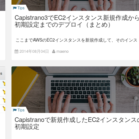
1)設定画面
Tips
EC2にてインスタンス作成後、EC2の[Instance]項目にてにて
Capistrano3でEC2インスタンス新規作成か
Alarm設定したいインスタンスを選択し、[monitoring]タブを選
初期設定までのデプロイ（まとめ）
択します。
ここまでAWSのEC2インスタンスを新規作成して、そのインス
タンスに対しての初期設定までを、Capistrano3でタスク化す
ることをやって来ました。難儀したものの、ようやくEC2イン
2014年08月04日
maeno
スタンスの準備が出来て、あとはミドルウェアやアプリケーシ
ョンをインストールするだけ──というところまでたどり着き
ました。そこで今回は、これまでのデプロイの流れを一度総括
としましょう。
してまとめてみようかと思います。
こうすれば、S3内で分散されて格納されるため、転送速度が
まず、Capistrano3を稼動させるデプロイサーバの準備から。
向上します。
公式のAmazon Linux環境などのEC2インスタンスをAWSマネ
ージメントコンソール等からラウンチして、ログインしたら、
S3を配信コンテンツのストレージにする場合は、試してみて
Capistrano3をインストールします
1
。
ください。
# yum update -y

# yum groupinstall -y "Development Tools"

Tips
# openssl version

Capistranoで新規作成したEC2インスタンス
OpenSSL 1.0.1h-fips 5 Jun 2014

# openssl version -d

初期設定
OPENSSLDIR: "/etc/pki/tls"

# curl -L https://get.rvm.io | bash -s stable
