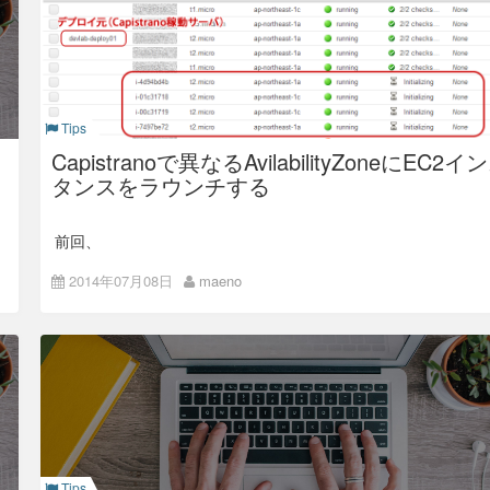
EC2インスタンスを作成する際…というより、「
AWS SDK for
作成している場合、リストに追加されます(今回は追加
      sleep 10 while i.status == :panding

Ruby
」でEC2インスタンスを作成する時の注意点…に近いの
しません)
かもしれない。
      i.tags['Name'] = [ fetch(:host_name), fo
rmat("%02d", cnt+1) ].join('-')

Take the action → Alarm発生時のアクション。発生
まず、前回の
からインスタンスラウンチ
config/deploy.rb
      created_instances << i.id

した場合どうするかを選択できます(今回は設定しませ
のタスク部分を見てみる。
ん)
      cnt += 1

    end

desc 'Launch an EC2 instance to each availabil
Tips
Whenever → リストより程度
ity zone different'

(Average,Max,Minimumなど)、および項目(CPU
Capistranoで異なるAvilabilityZoneにEC2イ
task :launch do

Utilization、Disk Usageなど)を選択します
タンスをラウンチする
  run_locally do

── と、
の後でタグを付けてやれ
ec2.instances.create()
    ec2 = AWS::EC2.new

Iｓ → 閾値(○○パーセント以上or以下など)を設定しま
ばOKです
1
。 今回はこの
タグの値をその後のタスクで
Name
す
インスタンスのホスト名として利用します。
前回、
    created_instances = []

いきなり横道に逸れましたが、本題に戻ります。 初回SSH時
For at least → 判定条件(○分間毎に△回[Whenever]
    cnt = 0

のタスクとして、前回作成した
タスクを使います。流れ
次回はデータベースの作成や初期設定を直
項目が[Is]だった場合にAlarmカウントする)を設定しま
init
2014年07月08日
maeno
    while cnt < fetch(:instance_count) do

前タスクとして挿入して、さらに
としては、デプロイサーバ側で新たに作成するユーザ用のキー
す
      if cnt.even? then

WordPressの設定ファイルの書き換え、
ペアを作成しておいて、デフォルトユーザにてSSHログイン
        current_az = fetch(:availability_zone
GitHubからWordPressテーマをダウンロー
後、まず保守用の新規ユーザアカウントを作成ます。その後、
Name of Alarm → Alarm名を設定します
ドするところまでやってみようと思いま
そのユーザに公開鍵認証によるSSH設定を行い、デフォルトユ
s)[0]

す。
ーザにはパスワードを設定してsudo権限を剥奪、ホスト名を
        current_sn = fetch(:subnet_ids)[0]

設定して一旦ログアウトしています。 まず、タスク設定前に
      else

各種パラメータを定義します。
        current_az = fetch(:availability_zone
とか云っていたのですが、都合によりCapistrano3を使って
s)[1]

AWSのEC2インスタンス作成を行ったので、そのTIPSを残し
        current_sn = fetch(:subnet_ids)[1]

ておこうかと思います。 今回は、デプロイ用のEC2インスタ
ンスから公式のAMIを利用してAvailabilityZonesが異なるエリ
      end

アにそれぞれEC2インスタンスを立ててみました。試験的に、
      i = ec2.instances.create(

Tips