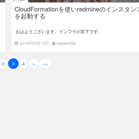
AMIは最新のインスタンスタイプ「t2.micro」に対応した
        :image_id => fetch(:ami_image_id), 

「Amazon Linux AMI 2014.03.2 (HVM)」を利用して、Tokyo
CloudFormationを使いredmineのインスタン
        :availability_zone => current_az,

リージョンの1aと1cのAvailabilityZoneにそれぞれ2台ずつ、合
        :subnet => current_sn, 

を起動する
計4インスタンスを同時に立ててみます。
        :instance_type => fetch(:ec2_instance_
※ 事前準備として、インスタンスを立てるAWSアカウントにて
type), 

VPCやSubnet等EC2インスタンスを作成する上で必要最小限
        :count => 1

おはようございます。インフラの宮下です。
の設定をしておく必要があります。特に今回は異なる
AvailabilityZoneへのインスタンスを立てるのでそれぞれのゾー
      )

社内向けredmineが古いのでリプレイスを検討しています。
ンにSubnetを設定しておく必要があります。
      sleep 10 while i.status == :panding

2014年03月10日
miyashitak
できるだけ手間をかけずに検証環境を用意したいと思い、
      created_instances << i.id

AWSのcloudformationを使って
さて、早速デプロイの手順です。 はじめに、デプロイ環境
redmineを用意してみました。
（サーバ）の設定を行うため、
を
      cnt += 1

config/deploy/test.rb
編集します。 今回は動的に作成したEC2インスタンスをデプ
    end

ロイ環境とするため、事前のサーバ設定ができません。という
2
3
4
»
»»
    execute "echo -n #{created_instances} > ~/
のも、AWSで立ち上がる新規インスタンスにはElasticIPを付与
目次
CREATED_INSTANCES"

しないので、毎回PublicIPが異なり、エンドポイントURLも動
的に変わってしまうためです。なので、今回はインスタンスが
  end

起動した後にCapistoranoのタスクにて対象サーバを設定する
はじめに
ようにします。 初期のサーバ設定は不要となるので、記述を
コメントアウトしておきます。なお、SSHのオプションだけは
CloudFormationでインスタンスを作成する
最終的に共通で利用する予定なので残しておきます（今回のデ
作成するインスタンスに対して、AvailabilityZoneとSubnetの
プロイタスクでは使いませんが…）。
設定しかしていないので、そりゃあアクセス不能になります。
インスタンスが起動してからの設定
3)設定追加
最低限、セキュリティグループを設定して、外部からのアクセ
ス経路を確保して、キーペアを設定して認証ユーザがログイン
各項目設定後、右下の[Create Alarm]を選択すると、Alarm項
可能にしてあげる必要はあります。あとは、
目が作成され、次の画面が表示されるので、リンクをクリック
はじめに
PublicIP（PublicDNS）を自動で割り振られるようにして、イ
します。
ンターネットからのアクセスも出来るようにしておくあたりま
#role :app, %w{deploy@localhost}

でが、最小設定となるかと。
#role :web, %w{deploy@localhost}

現在稼働しているredmine環境が物理サーバにバージョンが
Redmine 1.1.2.stable (MySQL)ととても古いので最終的には入
#role :db, %w{deploy@localhost}
