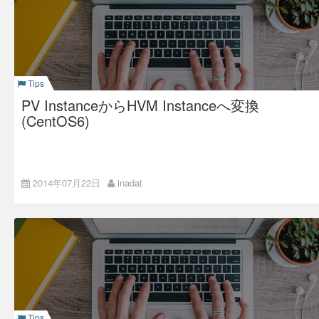
というCapistranoが稼動しているデプロイ環境用インスタンス
に反映しまたリリースする。といった事も必要です。
タンスにSSH接続ができるかどうかの確認は「Status
xists?

で使用しているキーペアを使います。
近頃、開発運用の自動化は様々なメディアの記事で取り上げら
Checks」欄に「2/2 checks」とあるように2つのステータス
        ec2info = ec2.client.describe_instance
れ、賑わっています。 しかし、実際にどこまで自動化ができ
（INSTANCESTATUSとSYSTEMSTATUSのreachability）が共
ているのでしょうか？
_status({ 'instance_ids' => [Params[:instance_
に
であるかまでを確認する必要があるのです。通常、
passed
id]] })

インスタンスが起動すると「Instance State」は数秒から十数
バージョン管理
        if ec2info.instance_status_set.empty?

秒程度で
になるのですが、「Status Checks」は数分
running
程度
で初期化処理を行っています。このステ
          # instance has stopped

initializing
環境構築
Tips
ータスが共に
にならないとSSHアクセスでコケます。
          status << 'stopped'

passed
PV InstanceからHVM Instanceへ変換
          message = '%s has stopped'

セキュリティパッチの適用
今まで私が使っていた
タスクだと、「Instance State」
check
        else

のステータス1つしか確認していなかったので、後続タスクが
(CentOS6)
SSHアクセスで中断したりしていました。それを回避するため
          ec2info.instance_status_set.map { |i
バージョンアップ
のタスクが今回の
タスクになります。
| 

check
            sys_status = i.respond_to?(:system
オートスケール
_status) ? i.system_status.details[0].status : 
task :check do

nil

自動テスト
  run_locally do

準備するもの
2014年07月22日
inadat
            ins_status = i.respond_to?(:instan
    created_instances_list = 'CREATED_INSTANCE
自動デプロイ
ce_status) ? i.instance_status.details[0].stat
S'

① EC2 Instance(CentOS6)既存の動いているものでもOK ②
us : nil

変換元のRoot deviceのSnapshot ③ ②から作成したEBS
開発環境の配布
            status << sys_status << ins_status

    def check_instance_status(instance_ids=[]) 

Volume (SSDのほうが作業が早い) ③ 空のEBS Volume (SSD
          }

      ec2 = AWS::EC2.new

のほうが作業が早い)
なかなか全部はできないですよね？ でもやったほうが
絶対に
          if status.include?('passed')

      AWS.memoize do

DEVICEの確認
幸せになれます。
            # instance is running

        ec2info = ec2.client.describe_instance
そして、利用するキーペアのプライベートキーファイル（本項
            message = '%s is running'

_status({'instance_ids' => instance_ids})

# fdisk -l |grep dev

例では
ファイル）をCapistranoを実行する
deploy-test.pem
        sys_status = ec2info.instance_status_s
デプロイ環境のデプロイを実行するユーザのホームディレクト
Disk /dev/xvda: 10.7 GB, 10737418240 bytes

          elsif status.include?('initializin
et.map { |i| i.system_status.details[0].status 
リ（本項例では
）にアップロードして
Disk /dev/xvdb: 4289 MB, 4289200128 bytes

/home/deploy-user/
Tips
g')
