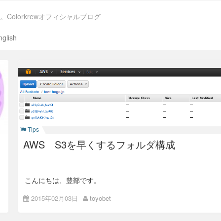
。Colorkrewオフィシャルブログ
nglish
Tips
AWS S3を早くするフォルダ構成
こんにちは、豊部です。
AWS S3をコンテンツデータのストレージに使う場合、転送
2015年02月03日
toyobet
速度が気になります。
S3は無限ともいえるストレージ領域がありますので、裏では
様々な処理が行われ、