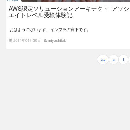
}

おきます
1
。 アップロードしたプライベートキーには適切な読
Disk /dev/xvdf: 10.7 GB, 10737418240 bytes <-P
            # instance is initializing

        ins_status = ec2info.instance_status_s
み込み権限を付与しておく必要があるので、ファイルのパーミ
AWS認定ソリューションアーキテクト–アソシ
V環境のRoot device

            message = '%s is starting'

ッションを変更します。
et.map { |i| i.instance_status.details[0].stat
エイトレベル受験体験記
Disk /dev/xvdg: 10.7 GB, 10737418240 bytes <-
us }

          else

        status = sys_status + ins_status

$ cd ~

            # otherwise

        return status.include?('initializing') 
$ chmod 600 deploy-test.pem

おはようございます。インフラの宮下です。
            message = '%s is unknown status'

作業開始
? false : true

$ ls -l *.pem

ゴールデンウィーク突入の直前に「AWS 認定ソリューション
      end

-rw------- 1 deploy-user deploy-user 1692 Jul  
アーキテクト – アソシエイトレベル」を受験しましたので、
2014年04月30日
miyashitak
          end

試験の手続き方法や勉強内容について守秘義務に反しない程度
    end

１．PVのDiskを縮小し、コピー容量を減らす
にご紹介します。
        end

      else

    ec2 = AWS::EC2.new

デプロイ設定ファイル
は下記のように修
○ 試験の事、そして申込みまで
config/deploy.rb
投
        # instance has terminated

正。
      begin

««
«
1
試験範囲は、Blueprintが公開されていますので正確な情報はそ
        status << 'terminated'

        if test "[ -f ~/#{created_instances_li
稿
ちらを確認してください。
        message = '%s has already terminated'

st} ]"

# config valid only for Capistrano 3.1

blueprint
      end

          created_instances = capture("cd ~; c
lock '3.2.1'

ナ
現時点での出題配分は下記の通りで、Blueprintでは一つ一つ細
      puts sprintf("#{message}. status: %s", 
at #{created_instances_list}").chomp

かく説明がなされています。
"Instance: #{Params[:instance_id]}", status)

          ci = created_instances.gsub(/(\[|\s|
ビ
# AWS SDK for Ruby を読み込む

時間の限られている社会人は、勉強の基本はBlueprintを見て戦
    end

\])/, '').split(',')

require 'aws-sdk'

略を練るのが最短距離とい言うのが私の方針です。
ゲ
end

          target_instances = ec2.instances.sel
1.0 Designing highly available, cost efficient, fault tolerant,
ect { |i| i.exists? && i.status == :running && 
# AWS SDK用の設定

scalable systems 60%
ー
begin

ci.include?(i.id) }.map(&:id)

AWS.config({

2.0 Implementation/Deployment 10%
  # init

          raise "Is not still created all inst
3.0 Data Security 20%
  :access_key_id => '<AWS ACCESS KEY ID>', 

シ
4.0 Troubleshooting 10%
  Params = { 

ances" if target_instances.length < fetch(:ins
  :secret_access_key => '<AWS SECRET ACCESS KE
    :access_key_id => ARGV[0], 

tance_count)

Y>', 

Blueprintを一読した印象では、単純にサービスを知っているだ
ョ
    :secret_access_key => ARGV[1], 

          if target_instances.length == fetch
けでは厳しそう、という印象でした。
  :region => 'ap-northeast-1', 
