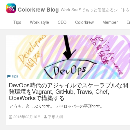
Colorkrew Blog
Work SaaSでもっと価値あるシゴトを
Tips
Work style
CEO
Colorkrew
Member
E
Tips
DevOps時代のアジャイルでスケーラブルな開
発環境をVagrant, GitHub, Travis, Chef,
OpsWorksで構築する
どうも。久しぶりです。 デベロッパーの平形です。
このブログに訪れたすべてのエンジニアの方々。 そして、エ
2015年02月10日
平形大樹
ンジニア以外の方々。
とても感謝致します。 初めに言っておきますが、この記事で
はコード、コマンドラインの一切は登場しません。