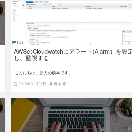
全世界で負荷をシステム全体でならすように設計されていま
す。
このシステム全体をならす仕組みをフォルダ構成から利用でき
ます。
ポイントは
・フォルダ名の先頭3文字でS3内で分散させている
Tips
です。
AWSのCloudwatchにアラート(Alarm）を設
たとえば、コンテンツを3つのフォルダに分ける場合、
し、監視する
こんにちは。新人の橋本です。
これまではオンプレミスのハイブリッドクラウド(プライベー
2015年01月27日
橋本 豪
ト+パブリック)や物理サーバにて運用構築業務についてました
が、
AWS自体は初めて取り扱う環境ですので、その目線から、ブ
ログを書いていきたいと思います。
今回はAWS導入後、基本的なリソース監視ができる
Cloudwatchの設定、およびAlarmを設定し、閾値を超えたらE
のようにしてしまうと、先頭3文字が「tes」となり、同じ場所
メールを送付するという
に格納されてしまいます。
ごくごく基本的な設定について記載します。
そこでフォルダ名の先頭にハッシュ値を頭につけて