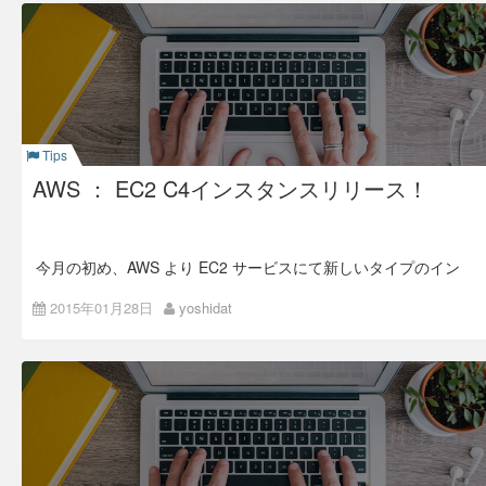
はじめに
私が今回お送りする内容は本当に
スケーラブル
な環境の構築、
運用を手助けする事ができます。 連載記事で複数回に渡って
お届けしますが、この連載を読み終えそして実践していただけ
れば、あなたは既に
スケーラブル
な環境で作業を行っている事
でしょう。
Tips
この連載記事では、順番に必要なツールのインストール、使い
AWS ： EC2 C4インスタンスリリース！
方をハンズオン形式でお送りします。 実際に手を動かして実
感していただく事がとても意味がある事だと思っています。
この回では、コード、コマンドラインは一切登場しません。次
回以降にどんどん出てきます。 その前に**「伝えたい事がある
んだ。君の事が好きだから」by小田和正**と叫ばせてくださ
今月の初め、AWS より EC2 サービスにて新しいタイプのイン
い。
スタンス、 C4 インスタンスの提供開始とのアナウンスがあり
この記事は以下の方には不向きです。
ました。
2015年01月28日
yoshidat
俺は一生一人で生きていくんだ！と1日1回はトイレで意
トピックを共有したいと思います。
気込んでいる人。
Intel が AWS 専用にカスタマイズして提供している
Haswell ベースの CPU を採用。
後先の事なんか考えたくない。俺は今を生きているん
だ！と週に３回は言っている人。
EBS 最適化オプションを標準装備。その代りSSD ベー
スのインスタンスストレージは無し。
これらに該当する方。お疲れ様でした。出口は
こちら
です。
この記事は以下に該当する方に是非読んでいただきたいです。
利用できる仮想化タイプは hvm のみ。PV (paravirtual)
は利用できません。