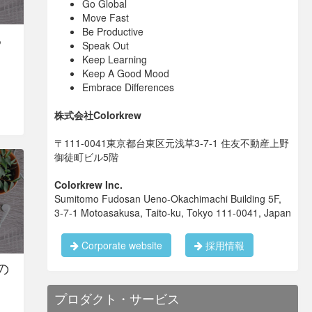
Go Global
Move Fast
Be Productive
ら
Speak Out
Keep Learning
Keep A Good Mood
Embrace Differences
株式会社Colorkrew
〒111-0041東京都台東区元浅草3-7-1 住友不動産上野
御徒町ビル5階
Colorkrew Inc.
Sumitomo Fudosan Ueno-Okachimachi Building 5F,
3-7-1 Motoasakusa, Taito-ku, Tokyo 111-0041, Japan
Corporate website
採用情報
の
プロダクト・サービス