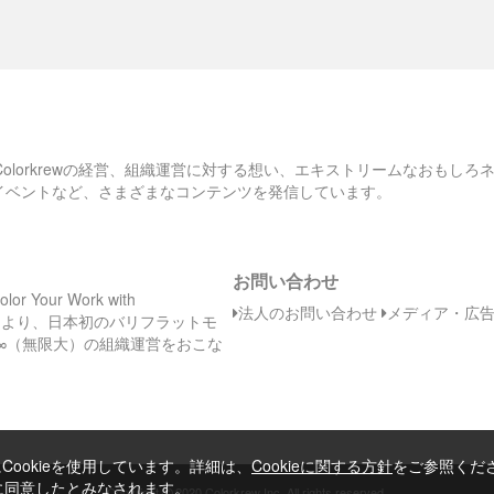
ID>', 

[shell]（8行目） “KeyName”: { “Description” : “Name of an
existing EC2 KeyPair to enable SSH access to the instances”,
  :secret_access_key => '<AWSアカウントのSECRET 
“Type”: “String”, “MinLength”: “1”, “MaxLength”: “255”,
ACCESS KEY>', 

“AllowedPattern” : “[\\x20-\\x7E]*”, “ConstraintDescription” :
  :region => 'ap-northeast-1', # EC2 Instance
“can contain only ASCII characters.” },
を作成するリージョン

})

# AMIのimage_id

、Colorkrewの経営、組織運営に対する想い、エキストリームなおもし
# Amazon Linux AMI 2014.03.2 (HVM)

のイベントなど、さまざまなコンテンツを発信しています。
set :ami_image_id, 'ami-29dc9228'

# 作成するInstance数

set :instance_count, 4

お問い合わせ
# 作成するInstanceタイプ

Your Work with
法人のお問い合わせ
メディア・広
set :ec2_instance_type, 't2.micro'

日（木）より、日本初のバリフラットモ
∞（無限大）の組織運営をおこな
# 作成先のAvailability Zones

set :availability_zones, [ 'ap-northeast-1a', 
'ap-northeast-1c' ]

# 作成先のsubnet_id

set :subnet_ids, [ 'subnet-********', 'subnet-
ookieを使用しています。詳細は、
Cookieに関する方針
をご参照くだ
********' ]

とに同意したとみなされます。
©
Copyright
2020 Colorkrew Inc. All rights reserved.