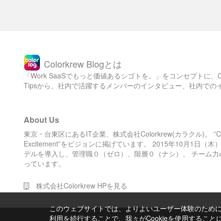
            target_instance_private_ips = ec2.
instances.select { |i| i.exists? && i.status =
# 利用するセキュリティグループID

= :running && ci.include?(i.id) }.map(&:privat
set :security_groups, [ 'sg-********', 'sg-***
e_ip_address)

*****', 'sg-********', 'sg-********' ]

            pkfn = fetch(:private_key_file)

            target_instance_private_ips.each { 
# Capistranoデフォルトのタスクを削除する

|var| 

framework_tasks = [:starting, :started, :updat
Colorkrew Blogとは
              server var, user: 'ec2-user', ro
ing, :updated, :publishing, :published, :finis
les: %w{web app}, ssh_options: { keys: %W(/hom
「Work SaaSでもっと価値あるシゴトを。」をコンセプトに
hing, :finished]

e/deploy-user/#{pkfn}), forward_agent: true }

framework_tasks.each do |t|

Tipsから、社内で活躍するメンバーのインタビュー、社内で
            }

  Rake::Task["deploy:#{t}"].clear

          end

end

        end

Rake::Task[:deploy].clear

      rescue => e

About Us
        info e

desc 'Launch an EC2 instance to each availabil
東京・台東区にあるIT企業、株式会社Colorkrew(カラクル)。 ”Color 
        exit

ity zone different'

Excitement”をビジョンに掲げています。 2015年10月1
      end

task :launch do

デルを導入し、管理職０（ゼロ）、階層０（ナシ）、 チーム力
  end

  run_locally do

っています。
    ec2 = AWS::EC2.new

  # 後続タスクのサンプル（SSHしてhostnameを表示する）

  on roles(:web) do

    created_instances = []

株式会社Colorkrew HPを見る
    info capture "hostname"

    cnt = 0

  end

    while cnt < fetch(:instance_count) do

このウェブサイトでは、よりよいユーザー体験のためにC
      if cnt.even? then

        current_az = fetch(:availability_zone
利用を続行することで、我々がCookieを使用するこ