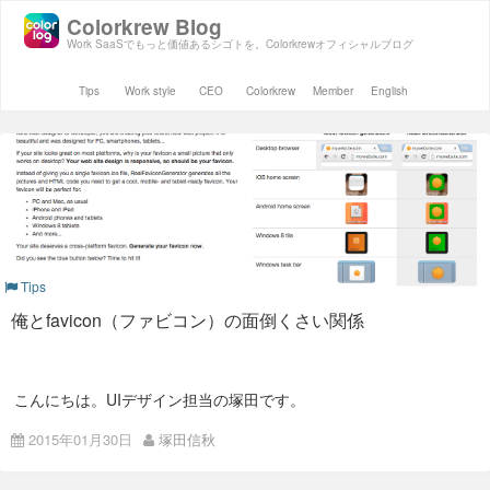
Colorkrew Blog
Work SaaSでもっと価値あるシゴトを。Colorkrewオフィシャルブログ
Tips
Work style
CEO
Colorkrew
Member
English
Tips
俺とfavicon（ファビコン）の面倒くさい関係
こんにちは。UIデザイン担当の塚田です。
2015年01月30日
塚田信秋
今日は、WEBサイトに付きもの**favicon（ファビコン）**につ
いてお話します。