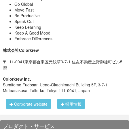
Go Global
Move Fast
Be Productive
Speak Out
Keep Learning
Keep A Good Mood
Embrace Differences
株式会社Colorkrew
〒111-0041東京都台東区元浅草3-7-1 住友不動産上野御徒町ビル5
階
Colorkrew Inc.
Sumitomo Fudosan Ueno-Okachimachi Building 5F, 3-7-1
Motoasakusa, Taito-ku, Tokyo 111-0041, Japan
Corporate website
採用情報
プロダクト・サービス