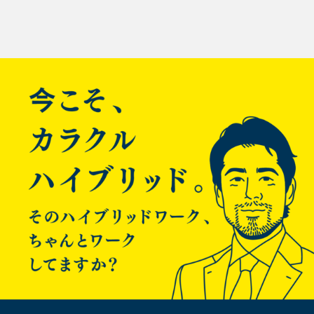
デザインやっててロゴデザイン開発とかサイトデザインは楽し
投
く進められるんですが、
稿
コーディングなどフロントエンドの構築はいつも別のスタッフ
に任せていました。
ナ
ビ
そして意外におろそかになりがちなのが、favicon（ファビコ
ン）。。
ゲ
ー
シ
一昔前は、PCのWEBサイトのブックマークとか、URL入力枠
ョ
の横辺りにさりげなく
サービスロゴが掲載されてるピクトアイコンという程度の認識
ン
でした。
最近とある案件で作成することになり、favicon（.ico）ファイ
ルの作成方法を探していたら、
とあるブロガーがfaviconの種類について掲載されていました。