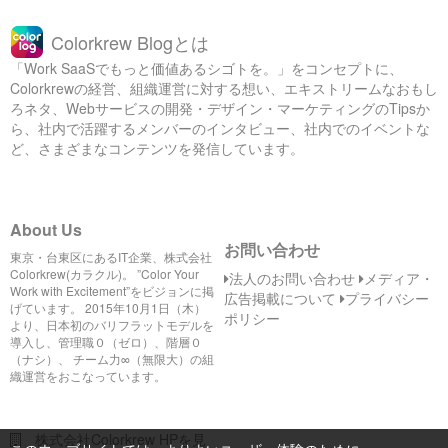
Colorkrew Blogとは
「Work SaaSでもっと価値あるシゴトを。」をコンセプトに、
Colorkrewの経営、組織運営に対する想い、エキストリームなおもし
ろネタ、Webサービスの開発・デザイン・マーケティングのTipsか
ら、社内で活躍するメンバーのインタビュー、社内でのイベントな
ど、さまざまなコンテンツを発信しています。
About Us
お問い合わせ
東京・台東区にあるIT企業、株式会社
Colorkrew(カラクル)。 ”Color Your
法人のお問い合わせ
メディア・
Work with Excitement”をビジョンに掲
広告掲載について
プライバシー
げています。 2015年10月1日（木）
ポリシー
より、日本初のバリフラットモデルを
導入し、管理職０（ゼロ）、階層０
（ナシ）、 チーム力∞（無限大）の組
織運営をおこなっています。
株式会社Colorkrew HPを見