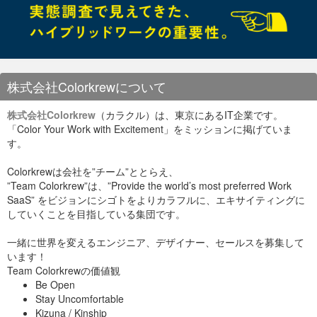
なんと！21個もあるとのことっ！！
faviconのリスト
favicon.ico: IE用 favicon-
16x16.png: タブ表示用 favicon-32x32.png:
Mac版Safari用 favicon-96x96.png: Google
TV用 favicon-160x160.png: Opera 12 まで
のスピード・ダイアル用 favicon-
196x196.png: Android版Chrome用 mstile-
株式会社Colorkrewについて
70x70.png: Windows 8 用 mstile-
144x144.png mstile-150x150.png mstile-
310x310.png mstile-310x150.png apple-
株式会社Colorkrew
（カラクル）は、東京にあるIT企業です。
touch-icon-57x57.png: iOS用 apple-touch-
「Color Your Work with Excitement」をミッションに掲げていま
icon-60x60.png apple-touch-icon-72x72.png
apple-touch-icon-76x76.png apple-touch-
す。
icon-114x114.png apple-touch-icon-
120x120.png apple-touch-icon-144x144.png
Colorkrewは会社を”チーム”ととらえ、
apple-touch-icon-152x152.png apple-touch-
icon.png apple-touch-icon-
”Team Colorkrew”は、”Provide the world’s most preferred Work
precomposed.png
SaaS” をビジョンにシゴトをよりカラフルに、エキサイティングに
していくことを目指している集団です。
（以下、「IT探検記」さんのまとめより引用）
一緒に世界を変えるエンジニア、デザイナー、セールスを募集して
います！
Team Colorkrewの価値観
Be Open
Stay Uncomfortable
Kizuna / Kinship