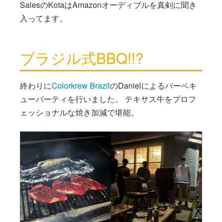
SalesのKotaはAmazonオーディブルを真剣に聞き
入ってます。
ブラジル式BBQ!!?
終わりに
Colorkrew Brazil
のDanielによるバーベキ
ューパーティを行いました。 テキサス牛をプロフ
ェッショナルな焼き加減で堪能。