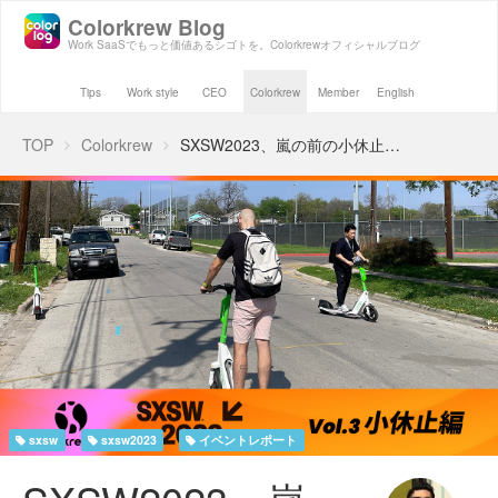
Colorkrew Blog
Work SaaSでもっと価値あるシゴトを。Colorkrewオフィシャルブログ
Tips
Work style
CEO
Colorkrew
Member
English
TOP
Colorkrew
SXSW2023、嵐の前の小休止…
sxsw
sxsw2023
イベントレポート