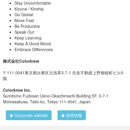
Stay Uncomfortable
Kizuna / Kinship
Go Global
Move Fast
Be Productive
Speak Out
Keep Learning
Keep A Good Mood
Embrace Differences
株式会社Colorkrew
〒111-0041東京都台東区元浅草3-7-1 住友不動産上野御徒町ビル5
階
Colorkrew Inc.
Sumitomo Fudosan Ueno-Okachimachi Building 5F, 3-7-1
Motoasakusa, Taito-ku, Tokyo 111-0041, Japan
Corporate website
採用情報