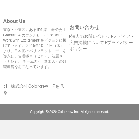
About Us
お問い合わせ
東京・台東区にあるIT企業、株式会社
Colorkrew(カラクル)。 ”Color Your
法人のお問い合わせ
メディア・
Work with Excitement”をビジョンに掲
広告掲載について
プライバシー
げています。 2015年10月1日（木）
ポリシー
より、日本初のバリフラットモデルを
導入し、管理職０（ゼロ）、階層０
（ナシ）、 チーム力∞（無限大）の組
織運営をおこなっています。
株式会社Colorkrew HPを見
る
©
Copyright
2020 Colorkrew Inc. All rights reserved.