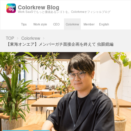
Colorkrew Blog
Work SaaSでもっと価値あるシゴトを。Colorkrewオフィシャルブログ
Tips
Work style
CEO
Colorkrew
Member
English
TOP
Colorkrew
【東海オンエア】メンバーガチ面接企画を終えて 虫眼鏡編