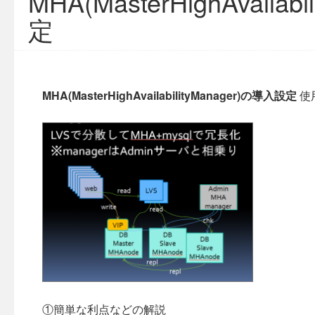
MHA(MasterHighAvaila
定
MHA(MasterHighAvailabilityManager)の導入設定
使用
①簡単な利点などの解説