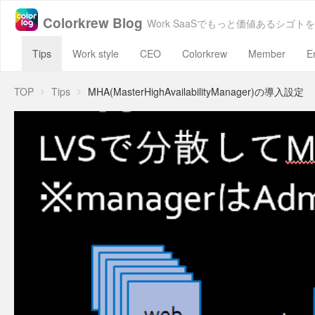
Colorkrew Blog
Work SaaSでもっと価値あるシゴトを
Tips
Work style
CEO
Colorkrew
Member
E
TOP
Tips
MHA(MasterHighAvailabilityManager)の導入設定