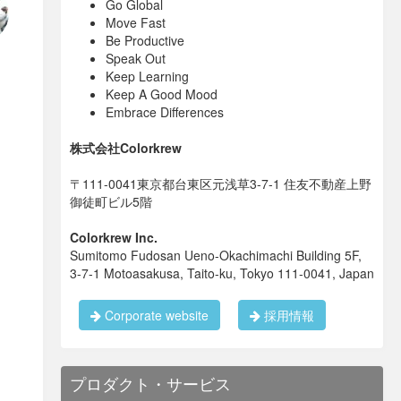
Go Global
Move Fast
Be Productive
Speak Out
Keep Learning
Keep A Good Mood
Embrace Differences
株式会社Colorkrew
〒111-0041東京都台東区元浅草3-7-1 住友不動産上野
御徒町ビル5階
Colorkrew Inc.
Sumitomo Fudosan Ueno-Okachimachi Building 5F,
3-7-1 Motoasakusa, Taito-ku, Tokyo 111-0041, Japan
Corporate website
採用情報
プロダクト・サービス