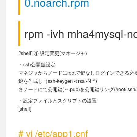
0.noarch.rpm
rpm -ivh mha4mysql-n
[/shell] ④ 設定変更(マネージャ)
・ssh公開鍵設定
マネジャからノードにrootで鍵なしログインできる必
鍵を作成し（ssh-keygen -t rsa -N “”)
各ノードにて公開鍵(～.pub)を公開鍵リング(/root/.ssh/au
・設定ファイルとスクリプトの設置
[shell]
# vi /etc/app1.cnf