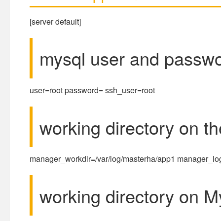
[server default]
mysql user and passw
user=root password= ssh_user=root
working directory on t
manager_workdir=/var/log/masterha/app1 manager_log
working directory on 