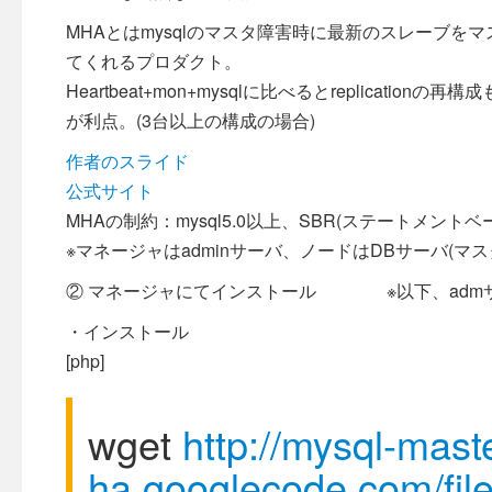
MHAとはmysqlのマスタ障害時に最新のスレーブ
てくれるプロダクト。
Heartbeat+mon+mysqlに比べるとreplica
が利点。(3台以上の構成の場合)
作者のスライド
公式サイト
MHAの制約：mysql5.0以上、SBR(ステートメントベー
※マネージャはadminサーバ、ノードはDBサーバ(マ
② マネージャにてインストール ※以下、adm
・インストール
[php]
wget
http://mysql-mast
ha.googlecode.com/fil