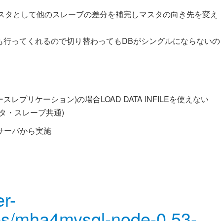
をマスタとして他のスレーブの差分を補完しマスタの向き先を変え
tionの再構成も行ってくれるので切り替わってもDBがシングルにならないの
スレプリケーション)の場合LOAD DATA INFILEを使えない
スタ・スレーブ共通)
サーバから実施
er-
es/mha4mysql-node-0.53-