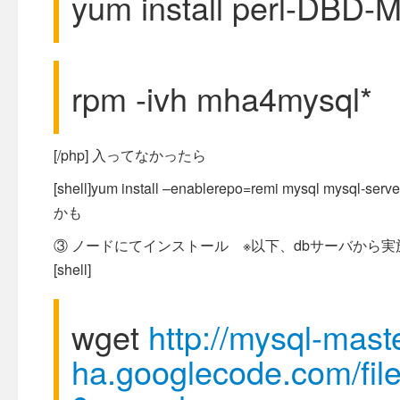
yum install perl-DBD
rpm -ivh mha4mysql*
[/php] 入ってなかったら
[shell]yum install –enablerepo=remi mysql mysql
かも
③ ノードにてインストール ※以下、dbサーバから実
[shell]
wget
http://mysql-mast
ha.googlecode.com/fil