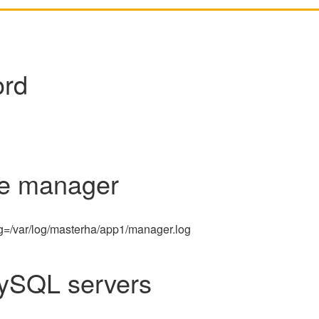
ord
he manager
=/var/log/masterha/app1/manager.log
MySQL servers