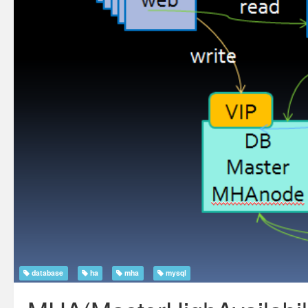
database
ha
mha
mysql