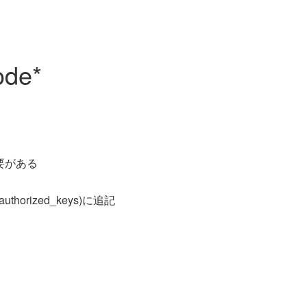
ode*
要がある
thorized_keys)に追記