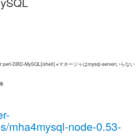
-MySQL
-server perl-DBD-MySQL[/shell] ※マネージャはmysql-serverいらない
施
er-
es/mha4mysql-node-0.53-