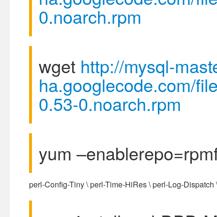
0.noarch.rpm
wget
http://mysql-mast
ha.googlecode.com/fi
0.53-0.noarch.rpm
yum –enablerepo=rpmfor
perl-Config-Tiny \ perl-Time-HiRes \ perl-Log-Dispatch