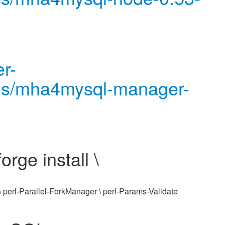
er-
les/mha4mysql-manager-
ge install \
 \ perl-Parallel-ForkManager \ perl-Params-Validate