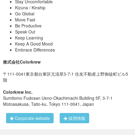
Stay Uncomfortable
Kizuna / Kinship
Go Global
Move Fast
Be Productive
Speak Out
Keep Learning
Keep A Good Mood
Embrace Differences
株式会社Colorkrew
〒111-0041東京都台東区元浅草3-7-1 住友不動産上野御徒町ビル5
階
Colorkrew Inc.
Sumitomo Fudosan Ueno-Okachimachi Building 5F, 3-7-1
Motoasakusa, Taito-ku, Tokyo 111-0041, Japan
Corporate website
採用情報