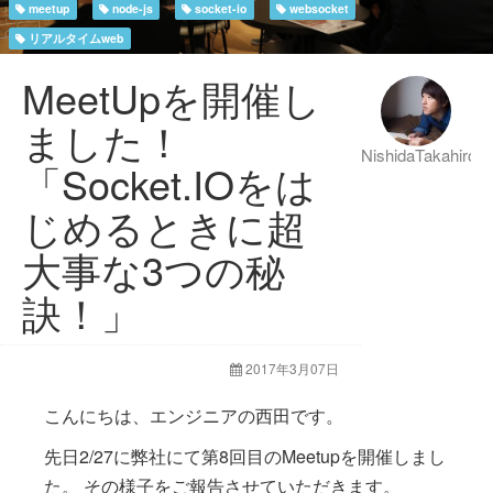
meetup
node-js
socket-io
websocket
リアルタイムweb
MeetUpを開催し
ました！
NishidaTakahiro
「Socket.IOをは
じめるときに超
大事な3つの秘
訣！」
2017年3月07日
こんにちは、エンジニアの西田です。
先日2/27に弊社にて第8回目のMeetupを開催しまし
た。 その様子をご報告させていただきます。