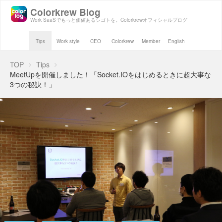
Colorkrew Blog
Work SaaSでもっと価値あるシゴトを。Colorkrewオフィシャルブログ
Tips
Work style
CEO
Colorkrew
Member
English
TOP
Tips
MeetUpを開催しました！「Socket.IOをはじめるときに超大事な
3つの秘訣！」