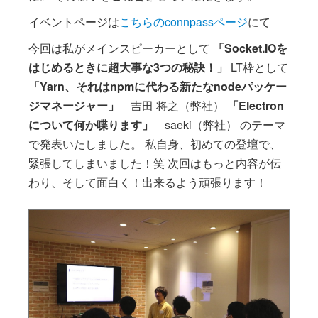
イベントページは
こちらのconnpassページ
にて
今回は私がメインスピーカーとして
「Socket.IOを
はじめるときに超大事な3つの秘訣！」
LT枠として
「Yarn、それはnpmに代わる新たなnodeパッケー
ジマネージャー」
吉田 将之（弊社）
「Electron
について何か喋ります」
saeki（弊社） のテーマ
で発表いたしました。 私自身、初めての登壇で、
緊張してしまいました！笑 次回はもっと内容が伝
わり、そして面白く！出来るよう頑張ります！