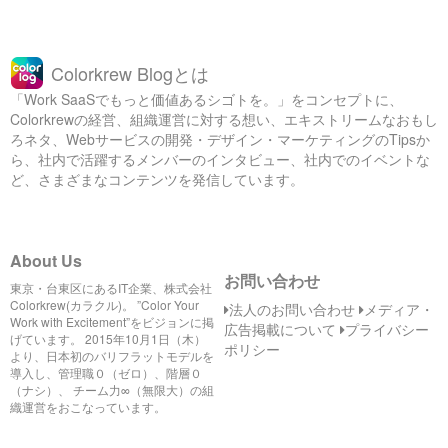
Colorkrew Blogとは
「Work SaaSでもっと価値あるシゴトを。」をコンセプトに、
Colorkrewの経営、組織運営に対する想い、エキストリームなおもし
ろネタ、Webサービスの開発・デザイン・マーケティングのTipsか
ら、社内で活躍するメンバーのインタビュー、社内でのイベントな
ど、さまざまなコンテンツを発信しています。
About Us
お問い合わせ
東京・台東区にあるIT企業、株式会社
Colorkrew(カラクル)。 ”Color Your
法人のお問い合わせ
メディア・
Work with Excitement”をビジョンに掲
広告掲載について
プライバシー
げています。 2015年10月1日（木）
ポリシー
より、日本初のバリフラットモデルを
導入し、管理職０（ゼロ）、階層０
（ナシ）、 チーム力∞（無限大）の組
織運営をおこなっています。