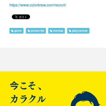
https://www.colorkrew.com/recruit/
game
javascript
meetup
playcanvas