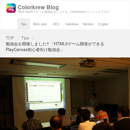
Colorkrew Blog
Work SaaSでもっと価値あるシゴトを。Colorkrewオフィシャルブログ
Tips
Work style
CEO
Colorkrew
Member
English
TOP
Tips
勉強会を開催しました!! 「HTML5ゲーム開発ができる
PlayCanvas初心者向け勉強会」