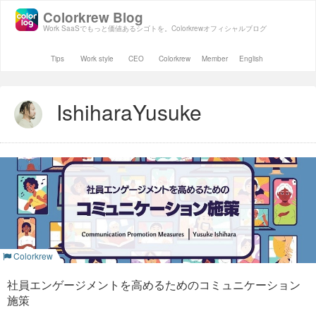
Colorkrew Blog
Work SaaSでもっと価値あるシゴトを。Colorkrewオフィシャルブログ
Tips
Work style
CEO
Colorkrew
Member
English
IshiharaYusuke
Colorkrew
社員エンゲージメントを高めるためのコミュニケーション
施策