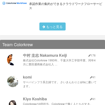
承認作業の集約ができるクラウドワークフローサービ
ス
もっと見る
Team Colorkrew
中村 圭志 Nakamura Keiji
176
株式会社Colorkrew 1993年、千葉大学工学部卒業、同年4
育ってきたバックグラウンドが全く違いますし、日本人特有の
月に豊田通商株式会社入 …
ハイコンテクストコミュニケーションは通用しません。 通用し
ませんというよりも、言葉の壁を乗り越えて入社してきてくれ
たメンバーに対し、それでは失礼です。 そのため、
「Colorkrewは何を大切だと思っているのか、何は大切だと思っ
komi
41
ていないのか」を具体的に語る必要があると考えました。
サーバインフラ系主婦です。 さいきんわりとqiitaに書いて
ます。
③様々な地域に住む社員
リモートワークが中心となったコロナ
禍において、採用競争力を高めるため、日々の出社が前提では
ない地方在住者の採用を増やしました。
Kiyo Koshiba
41
Working from Niigata で世界を目指すバックオフィサー
ColorkrewのHR担当。Colorkrewで働く人たちがすき。