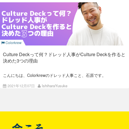
まん延防止等重点措置が解除された現在（2022/6/18現在）、
In this blog, I’d want to explain why I came up with the concept
Colorkrewではフルリモートワークを終了し、会社近郊に住んで
of producing a Culture Deck in the first place.
いる社員は週一回、地方在住の社員は月一回以上出社すること
にしています。 しかし、コロナ前と比べると出社頻度は単純計
算で1/5以下です。
■What exactly is a Culture
危機的に少なくなってしまった社員同士のコミュニケーション
を促進するために、Colorkrew人事としてどのような施策を推進
Deck?
しているのか一覧化しました。
Colorkrew
A Culture Deck is a document that describes and summarizes
Culture Deckって何？ドレッド人事がCulture Deckを作ると
a company’s corporate philosophy, management concepts,
決めた3つの理由
and anticipated employee conduct in a thorough manner. More
and more firms are developing similar products, although
Netflix is perhaps the most well-known. Netflix’s Culture Deck
こんにちは、Colorkrewのドレッド人事こと、石原です。
has been called “the most important document ever to come
Colorkrewでは、2021年12月1日に「Culture Deck」をリリース
out of the Valley”.
しました。
2021年12月07日
IshiharaYusuke
➡
https://www.colorkrew.com/about/culture_deck/
今回のブログでは、Culture Deckを作ろうと考えた背景に触れ
たいと思います。
これらはあくまで人事として推進している施策です。 もちろん
上記に加え、各プロジェクトや案件、職種別に様々なコミュニ
ケーションが日々行われています。