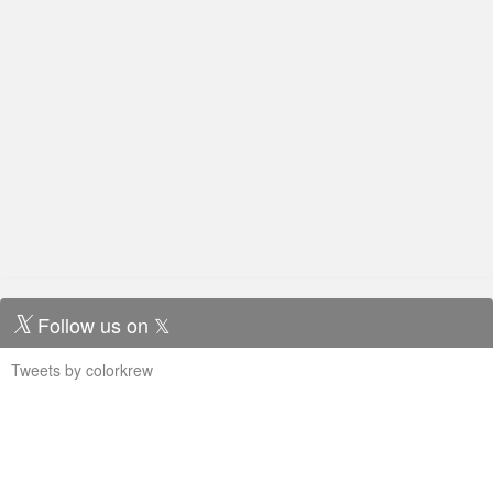
・リモートワークによって「全社的なコミュニケーション」の
不足が顕著になった。コミュニケーション頻度は今後も改善し
ていくが、同時に質も改善していく必要がある。
・外国人の積
極採用や地方在住者採用によって、ダイバーシティが加速度的
に進んでいる。なにが「Colorkrewらしさ」なのか、明確に文
章で表現する必要がある。
Follow us on 𝕏
Tweets by colorkrew