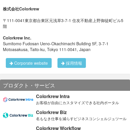
在実施検討をすすめています。
株式会社Colorkrew
Power Up Camp
これまでに実施してきた施策では、「チームで戦略をしっかり
〒111-0041東京都台東区元浅草3-7-1 住友不動産上野御徒町ビル5
議論しきる」といったようなコミュニケーションを十分にサポ
階
ートできていないと感じておりました。 もちろん各チームにお
いて日々の業務でそのようなコミュニケーションはしています
しかし、それでも2021年10月に実施した最新の社内アンケート
が、置かれている状況を前提から見直したり、目標や体制は現
では約60%近くの社員が全社的なコミュニケーション不足を指
Colorkrew Inc.
状のままで本当に良いのか話し合うような「視点を一段上げて
摘しました。 （逆に、「日常的に一緒に仕事をしているメンバ
Sumitomo Fudosan Ueno-Okachimachi Building 5F, 3-7-1
熱く議論する場」が必要だと感じています。 そこで、まずはリ
ーやチーム内におけるコミュニケーションには満足していると
ーダー層を中心に合宿を企画してもらい、それを積極的にサポ
Motoasakusa, Taito-ku, Tokyo 111-0041, Japan
いう」コメントは非常に多かったです。）
ートする施策を始めようとしています。 日常から切り離された
場所で寝食を共にし、熱く語り合うことによって、各チームが
よりパワーアップしてくれることを期待しています。
Corporate website
採用情報
サイロ化を防ぐためにも、引き続き全社的なコミュニケーショ
ン機会を増やすための試行錯誤は続きますが、コミュニケーシ
ョンは量×質です。 一つ一つのコミュニケーションの質を高め
るためにも、Colorkrewで働く上での前提（カルチャーへの理解
や共感）をしっかり共通化できていることが重要と考えまし
プロダクト・サービス
た。
Colorkrew Intra
②グローバルな採用の加速
グローバルチームで、グローバルビ
お客様が自由にカスタマイズできる社内ポータル
ジネスが成功している状態を目指しているColorkrewでは、直近
入社してくるメンバーの約半数が外国人となっています。
Colorkrew Biz
名もなき仕事を減らすビジネスコンシェルジュツール
カラクル的グローバルチームへのマイルストーン
Colorkrew Workflow