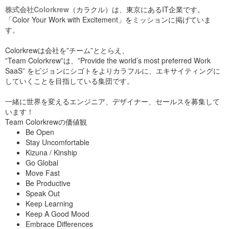
株式会社Colorkrew
（カラクル）は、東京にあるIT企業です。
①全社的なコミュニケーションの減少
コロナが流行し始めてす
「Color Your Work with Excitement」をミッションに掲げていま
ぐ、2020年2月18日からColorkrewでは「リモートワーク推奨」
す。
としてかなり強く出社を制限してきました。 リモートワークメ
インの働き方を開始してすぐに、私たちは雑談の減少を非常に
クリティカルな課題として捉え、様々な施策を実施してきまし
Colorkrewは会社を”チーム”ととらえ、
た。
”Team Colorkrew”は、”Provide the world’s most preferred Work
SaaS” をビジョンにシゴトをよりカラフルに、エキサイティングに
All You Can Drink
していくことを目指している集団です。
リモートワークにおける「雑談」の重要性
Colorkrewの社内にはJoyful StudioというBarが併設されたスペ
ースがあるのですが、現在全てのドリンクを無料にしていま
一緒に世界を変えるエンジニア、デザイナー、セールスを募集して
す。 ソフトドリンクはもちろん、クラフトビールや缶チューハ
います！
イなども無料で飲むことができます。 仕事が終わった後に雑談
Team Colorkrewの価値観
しながら一杯飲んだり、チームに新たなメンバーが入社したと
きの歓迎会など、様々な機会に利用されています。 また、別施
Be Open
策のGo to Drinkと組み合わせることで軽食＋飲み物が全て無料
Stay Uncomfortable
になるといったような使い方もできます。
Kizuna / Kinship
今後どんな施策を検討・実施
Go Global
Move Fast
していくか
Be Productive
Speak Out
上記でピックアップした施策をはじめとした各コミュニケーシ
Keep Learning
ョン施策にはそれぞれ効果を実感していますが、「これまでの
Keep A Good Mood
施策でカバーできていなかったコミュニケーションを補うため
Embrace Differences
の施策」や、「各施策をさらに推進するための追加施策」も現