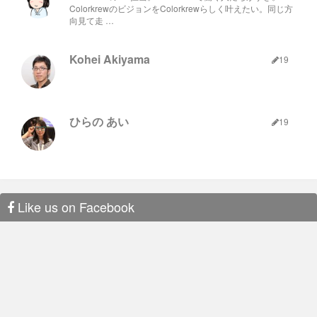
ColorkrewのビジョンをColorkrewらしく叶えたい。同じ方
向見て走 …
Kohei Akiyama
19
ひらの あい
19
Like us on Facebook
この取り組みは採用において非常に効果を発揮し、有望なメン
バーが何人もColorkrewにジョインしてくれました。 しかし、
やはり日常的に会って話す障壁は高くなるので、これまでチー
ムに溶け込んでもらう上で細かくコミュニケーションによって
補足していた「Colorkrewらしさ」の説明を、きちんと文章で表
現する必要があると感じました。
まとめると、