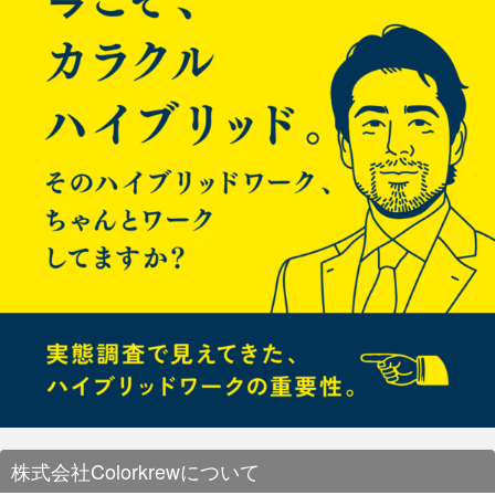
■そもそもCulture Deck（カ
上記一覧表の中からColorkrewらしい施策をいくつか紹介しま
ルチャーデッキ）ってなに？
す。
コミュニケーション施策紹介
Culture Deckとは、企業哲学や経営理念、社員に期待する行動
などを具体的に表現し、網羅的にまとめたドキュメントです。
今日ではそれに類するものをリリースする企業が増えてきまし
マンスリービジネスレビュー
たが、最も有名なものはNetflixのものではないでしょうか。
NetflixのCulture Deckは「シリコンバレーからうまれた最も重
毎月、前月の全社業績および各事業業績を全社員に対して共
要なドキュメント」とも呼ばれています。
有、説明しています。 全社の売上や営業利益、各事業の人件費
や販管費にいたるまで、全てが公開されます。 また、各事業リ
ーダーがなぜそのような結果となったのか、今後の計画見通し
などを丁寧に説明します。 Colorkrewでは「オープン」をスピ
■なぜ今Culture Deckを作ろ
リッツの一つとして掲げていますが、まさにそれを体現してい
る施策といえます。 質問も自由にできるので、透明性の高い経
うと思ったのか
営を担保する上で非常に重要な施策です。
TGIF
今ColorkrewにCulture Deckが必要だと感じた理由は、以下の３
ColorkrewのCEOである中村に、全社員がどんなことでも直接
つです。
質問できるカジュアルミーティングです。 毎週金曜日の夕方に
実施されています。 最近は新たに入社するメンバーが外国籍の
メンバーが多いため、基本的に英語での開催となっています。
①全社的なコミュニケーションの減少
②グローバルな採用の加
質問は業績や経営戦略、制度の背景にある思想など多岐にわた
速
③様々な地域に住む社員
ります。 会社の現状や目指す方向、考え方をよく理解できるミ
ーティングなので、月に一度、日本人社員向けにも日本語で開
株式会社Colorkrewについて
催しています。
一つずつ説明します。