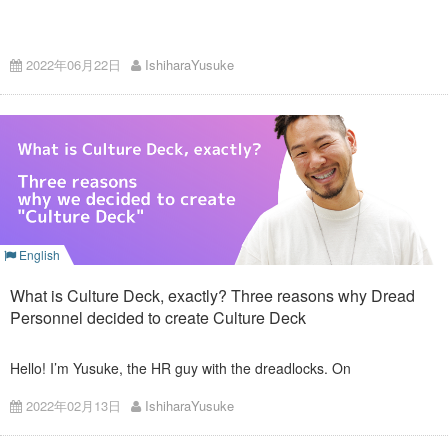
はじめに
2022年06月22日
IshiharaYusuke
こんにちは。Colorkrewのドレッド人事こと、石原です。 前回
「
Culture Deckって何？ドレッド人事がCulture Deckを作ると
決めた3つの理由
」というブログを書きました。 その中で、
「コミュニケーションは質×量です。コミュニケーションの質を
高めるために今回Culture Deckを作成しました。」と書きまし
たが、今回はコミュニケーション量を増やすために現在取り組
んでいることに関して書きたいと思います。
コロナ禍によるコミュニケ
ーションの減少
English
コミュニケーション量は、社員のエンゲージメントに直結しま
What is Culture Deck, exactly? Three reasons why Dread
す。 社員のエンゲージメントと企業の生産性に高い相関が見ら
Personnel decided to create Culture Deck
れることは様々な論文において検証されています。 「エンゲー
ジメント」とは、社員の会社に対する「愛着」や「思い入れ」
「忠誠心」などを指します。 そうした感情を自社に対して感じ
られるのは、企業理念やビジョンに共感し、一緒に働く仲間や
Hello! I’m Yusuke, the HR guy with the dreadlocks. On
組織と一体となって成長しあえる関係があるからです。 そし
December 1, 2021, we launch “Culture Deck.”
て、その関係はコミュニケーションなしには育まれません。 つ
2022年02月13日
IshiharaYusuke
まりコミュニケーション量の減少は、社員のエンゲージメント
低下、ひいては企業の生産性を脅かすものだと言えます。
➡
https://www.colorkrew.com/about/culture_deck/