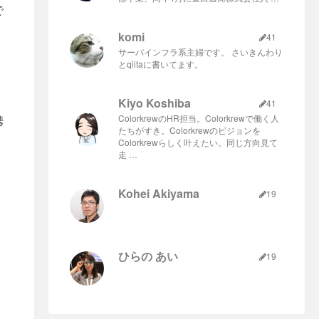
で
komi
41
サーバインフラ系主婦です。 さいきんわり
とqiitaに書いてます。
Kiyo Koshiba
41
携
ColorkrewのHR担当。Colorkrewで働く人
たちがすき。Colorkrewのビジョンを
Colorkrewらしく叶えたい。同じ方向見て
走 …
Kohei Akiyama
19
ひらの あい
19