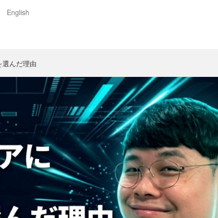
English
。Colorkrewオフィシャルブログ
wを選んだ理由