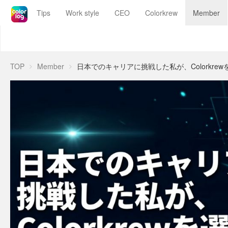
Colorkrew
Tips
Work style
CEO
Colorkrew
Member
Blog
Colorkrew Blog
Work SaaSでもっと価値あるシゴトを
TOP
Member
日本でのキャリアに挑戦した私が、Colorkre