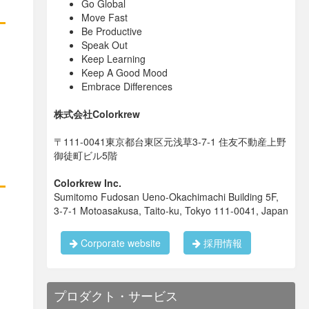
Go Global
Move Fast
Be Productive
Speak Out
Keep Learning
Keep A Good Mood
Embrace Differences
株式会社Colorkrew
〒111-0041東京都台東区元浅草3-7-1 住友不動産上野
御徒町ビル5階
Colorkrew Inc.
Sumitomo Fudosan Ueno-Okachimachi Building 5F,
3-7-1 Motoasakusa, Taito-ku, Tokyo 111-0041, Japan
Corporate website
採用情報
プロダクト・サービス